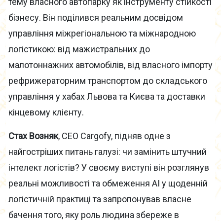
тему власного автопарку як інструменту стійкості
бізнесу. Він поділився реальним досвідом
управління міжрегіональною та міжнародною
логістикою: від мажистральних до
малотоннажних автомобілів, від власного імпорту
рефрижераторним транспортом до складського
управління у хабах Львова та Києва та доставки
кінцевому клієнту.
Стах Возняк
, CEO Cargofy, підняв одне з
найгостріших питань галузі: чи замінить штучний
інтелект логістів? У своєму виступі він розглянув
реальні можливості та обмеження AI у щоденній
логістичній практиці та запропонував власне
бачення того, яку роль людина збереже в