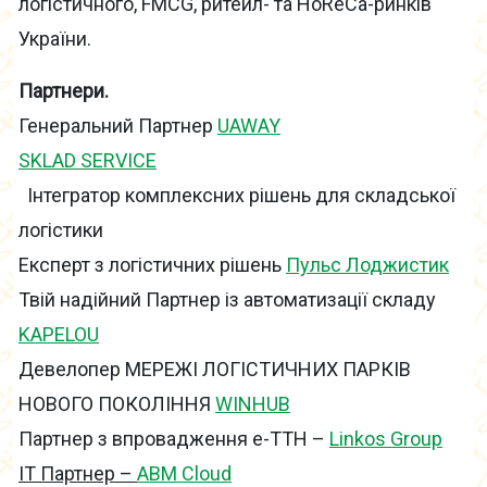
логістичного, FMCG, ритейл- та HoReCa-ринків
України.
Партнери.
Генеральний Партнер
UAWAY
SKLAD SERVICE
Інтегратор комплексних рішень для складської
логістики
Експерт з логістичних рішень
Пульс Лоджистик
Твій надійний Партнер із автоматизації складу
KAPELOU
Девелопер МЕРЕЖІ ЛОГІСТИЧНИХ ПАРКІВ
НОВОГО ПОКОЛІННЯ
WINHUB
Партнер з впровадження e-ТТН –
Linkos Group
ІТ Партнер –
ABM Cloud