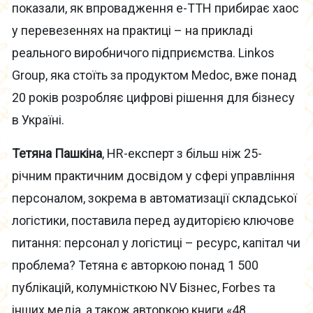
показали, як впровадження е-ТТН прибирає хаос
у перевезеннях на практиці – на прикладі
реального виробничого підприємства. Linkos
Group, яка стоїть за продуктом Medoc, вже понад
20 років розробляє цифрові рішення для бізнесу
в Україні.
Тетяна Пашкіна
, HR-експерт з більш ніж 25-
річним практичним досвідом у сфері управління
персоналом, зокрема в автоматизації складської
логістики, поставила перед аудиторією ключове
питання: персонал у логістиці – ресурс, капітал чи
проблема? Тетяна є авторкою понад 1 500
публікацій, колумністкою NV Бізнес, Forbes та
інших медіа, а також авторкою книги «48