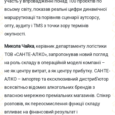
участь у впровадженні понад 100 проєктів по
всьому світу, показав реальні цифри динамічної
маршрутизації та порівняв сценарії аутсорсу,
опту, аудиту і TMS з точки зору термінів
окупності.
Микола Чайка
, керівник департаменту логістики
ТОВ «САНТЕ-АЛКО», запропонував новий погляд
на роль складу в операційній моделі компанії –
не як центру витрат, а як центру прибутку. САНТЕ-
АЛКО – імпортер та ексклюзивний дистриб’ютор
всесвітньо відомих алкогольних брендів з
власною мережею преміальних магазинів. Спікер
розповів, як переосмислення функції складу
впливає на фінансовий результат і