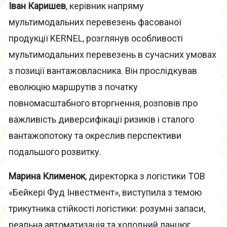
Іван Каришев
, керівник напряму
мультимодальних перевезень фасованої
продукції KERNEL, розглянув особливості
мультимодальних перевезень в сучасних умовах
з позиції вантажовласника. Він прослідкував
еволюцію маршрутів з початку
повномасштабного вторгнення, розповів про
важливість диверсифікації ризиків і сталого
вантажопотоку та окреслив перспективи
подальшого розвитку.
Марина Клименок
, директорка з логістики ТОВ
«Бейкері Фуд Інвестмент», виступила з темою
трикутника стійкості логістики: розумні запаси,
реальна автоматизація та холодний ланцюг.