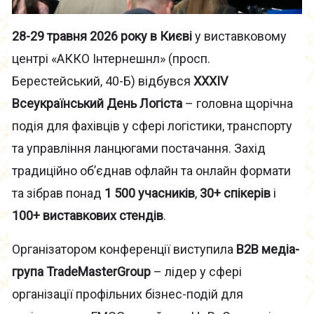
28-29 травня 2026 року в Києві
у виставковому
центрі «АККО Інтернешнл» (просп.
Берестейський, 40-Б) відбувся
XXXIV
Всеукраїнський День Логіста
– головна щорічна
подія для фахівців у сфері логістики, транспорту
та управління ланцюгами постачання. Захід
традиційно об’єднав офлайн та онлайн формати
та зібрав понад
1 500 учасників
,
30+ спікерів
і
100+ виставкових стендів
.
Організатором конференції виступила
B2B медіа-
група TradeMasterGroup
– лідер у сфері
організації профільних бізнес-подій для