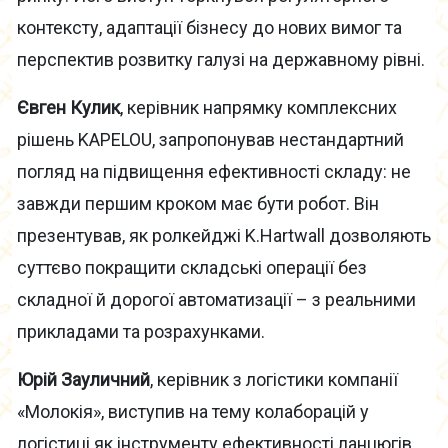
контексту, адаптації бізнесу до нових вимог та
перспектив розвитку галузі на державному рівні.
Євген Кулик
, керівник напрямку комплексних
рішень KAPELOU, запропонував нестандартний
погляд на підвищення ефективності складу: не
завжди першим кроком має бути робот. Він
презентував, як ролкейджі K.Hartwall дозволяють
суттєво покращити складські операції без
складної й дорогої автоматизації – з реальними
прикладами та розрахунками.
Юрій Зауличний
, керівник з логістики компанії
«Молокія», виступив на тему колаборацій у
логістиці як інструменту ефективності ланцюгів