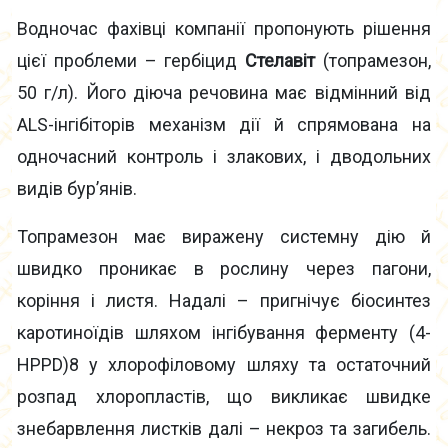
Водночас фахівці компанії пропонують рішення
цієї проблеми – гербіцид
Стелавіт
(топрамезон,
50 г/л). Його діюча речовина має відмінний від
ALS-інгібіторів механізм дії й спрямована на
одночасний контроль і злакових, і дводольних
видів бур’янів.
Топрамезон має виражену системну дію й
швидко проникає в рослину через пагони,
коріння і листя. Надалі – пригнічує біосинтез
каротиноїдів шляхом інгібування ферменту (4-
HPPD)8 у хлорофіловому шляху та остаточний
розпад хлоропластів, що викликає швидке
знебарвлення листків далі – некроз та загибель.