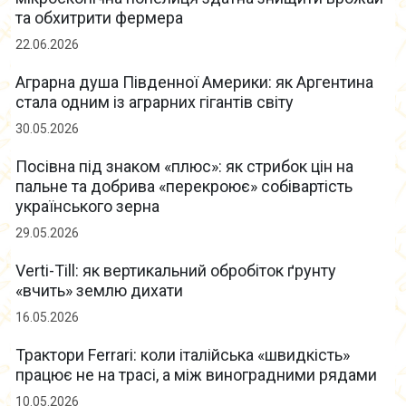
та обхитрити фермера
22.06.2026
Аграрна душа Південної Америки: як Аргентина
стала одним із аграрних гігантів світу
30.05.2026
Посівна під знаком «плюс»: як стрибок цін на
пальне та добрива «перекроює» собівартість
українського зерна
29.05.2026
Verti-Till: як вертикальний обробіток ґрунту
«вчить» землю дихати
16.05.2026
Трактори Ferrari: коли італійська «швидкість»
працює не на трасі, а між виноградними рядами
10.05.2026