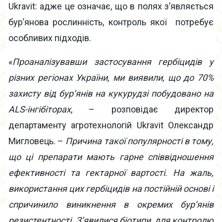
Ukravit: адже це означає, що в полях з’являється
бур’янова рослинність, контроль якої потребує
особливих підходів.
«
Проаналізувавши застосування гербіцидів у
різних регіонах України, ми виявили, що до 70%
захисту від бур’янів на кукурудзі побудовано на
ALS-інгібіторах
, – розповідає директор
департаменту агротехнологій Ukravit Олександр
Мигловець. –
Причина такої популярності в тому,
що ці препарати мають гарне співвідношення
ефективності та гектарної вартості. На жаль,
використання цих гербіцидів на постійній основі і
спричинило виникнення в окремих бур’янів
резистентності. З’явилися біотипи, для контролю