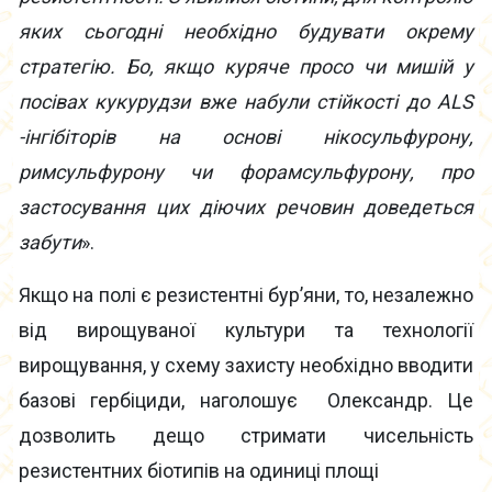
яких сьогодні необхідно будувати окрему
стратегію. Бо, якщо куряче просо чи мишій у
посівах кукурудзи вже набули стійкості до ALS
-інгібіторів на основі нікосульфурону,
римсульфурону чи форамсульфурону, про
застосування цих діючих речовин доведеться
забути
».
Якщо на полі є резистентні бур’яни, то, незалежно
від вирощуваної культури та технології
вирощування, у схему захисту необхідно вводити
базові гербіциди, наголошує Олександр. Це
дозволить дещо стримати чисельність
резистентних біотипів на одиниці площі