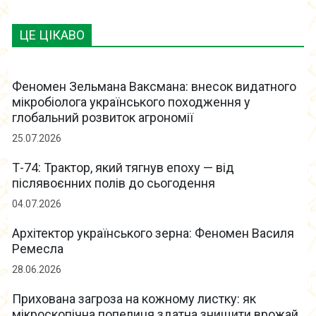
ЦЕ ЦІКАВО
Феномен Зельмана Ваксмана: внесок видатного
мікробіолога українського походження у
глобальний розвиток агрономії
25.07.2026
Т-74: Трактор, який тягнув епоху — від
післявоєнних полів до сьогодення
04.07.2026
Архітектор українського зерна: Феномен Василя
Ремесла
28.06.2026
Прихована загроза на кожному листку: як
мікроскопічна попелиця здатна знищити врожай