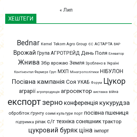
« Лип
ХЕШТЕГИ
Bednar
АСТАРТА
Kernel
Tekom Agro Group
ЄС
ВАР
Врожай
День Поля
Група АГРОТРЕЙД
Елеватор
Жнива
Земля
Збір врожаю
Зроблено в Україні
НІБУЛОН
МХП
Контінентал Фармерз Груп
Мінагрополітики
Цукор
Посівна кампанія
Соя
УКАБ
Форум
агросектор
аграрії
війна
агропродукція
виставка
експорт
зерно
кукурудза
конференція
пшениця
посівна
обробіток ґрунту
озимі культури
порт
с/г техніка
соняшник
трактор
ріпак
підтримка
цукровий буряк
ціна
імпорт