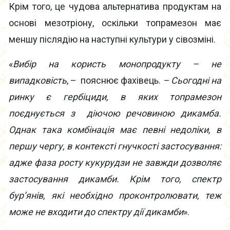
Крім того, це чудова альтернатива продуктам на
основі мезотріону, оскільки топрамезон має
меншу післядію на наступні культури у сівозміні.
«
Вибір на користь монопродукту – не
випадковість
, – пояснює фахівець.
– Сьогодні на
ринку є гербіциди, в яких топрамезон
поєднується з діючою речовиною дикамба.
Однак така комбінація має певні недоліки, в
першу чергу, в контексті гнучкості застосування:
адже фаза росту кукурудзи не завжди дозволяє
застосування дикамби. Крім того, спектр
бур’янів, які необхідно проконтролювати, теж
може не входити до спектру дії дикамби
».