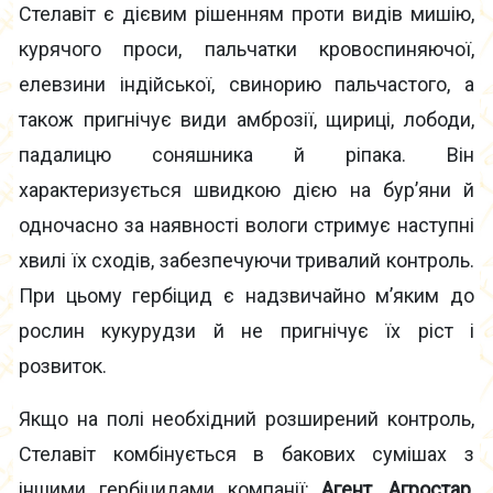
Стелавіт є дієвим рішенням проти видів мишію,
курячого проси, пальчатки кровоспиняючої,
елевзини індійської, свинорию пальчастого, а
також пригнічує види амброзії, щириці, лободи,
падалицю соняшника й ріпака. Він
характеризується швидкою дією на бур’яни й
одночасно за наявності вологи стримує наступні
хвилі їх сходів, забезпечуючи тривалий контроль.
При цьому гербіцид є надзвичайно м’яким до
рослин кукурудзи й не пригнічує їх ріст і
розвиток.
Якщо на полі необхідний розширений контроль,
Стелавіт комбінується в бакових сумішах з
іншими гербіцидами компанії:
Агент
,
Агростар
,