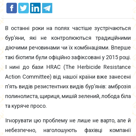
В останні роки на полях частіше зустрічаються
бур’яни, які не контролюються традиційними
діючими речовинами чи їх комбінаціями. Вперше
такі біотипи були офіційно зафіксовані у 2015 році.
І нині до бази HRAC (The Herbicide Resistance
Action Committee) від нашої країни вже занесені
п’ять видів резистентних видів бур’янів: амброзія
полинолиста, щириця, мишій зелений, лобода біла
та куряче просо.
Ігнорувати цю проблему не лише не варто, але й
небезпечно, наголошують фахівці компанії