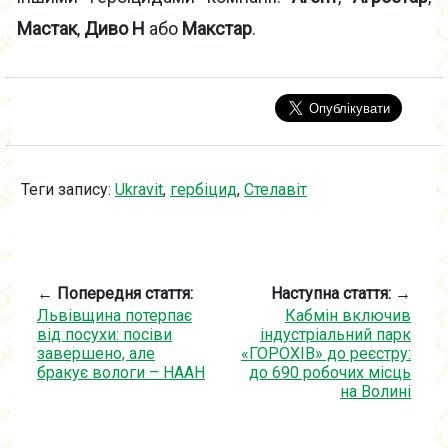
Мастак
,
Диво Н
або
Макстар
.
Теги запису:
Ukravit
,
гербіцид
,
Стелавіт
← Попередня стаття:
Наступна стаття: →
Львівщина потерпає
Кабмін включив
від посухи: посіви
індустріальний парк
завершено, але
«ГОРОХІВ» до реєстру:
бракує вологи – НААН
до 690 робочих місць
на Волині