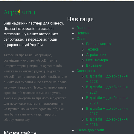
Навігація
Ваш надійний партнер для бізнесу.
Головна
Цікава інформація та яскраві
Новини
фотозвіти – у наших авторських
Статті
репортажах із передових подій
Рослинництво
аграрної галузі України.
Техніка
Агроісторик
Авторські права на інформацію,
Гість номера
розміщену у журналі «АгроЕліта» та
Виставки
інтернет-сторінці видання agroelita.info,
Спецпроєкт
належать виключно редакції журналу
Від сівби – до збирання
«АгроЕліта» та авторам публікацій, згідно
– 2023
зі Законом України «Про авторське право
Від сівби – до збирання
та суміжні права». Передрук матеріалів з
– 2021
agroelita.info дозволено лише за умови
Від сівби – до збирання
вказівки джерела та прямого, відкритого
– 2020
для пошукових систем, гіперпосилання
Від сівби – до збирання
на публікацію на сайті agroelita.info, яке
– 2017
має бути зазначено не далі другого
Від сівби – до збирання
абзацу матеріалу.
– 2016
Календар подій
Мова сайту