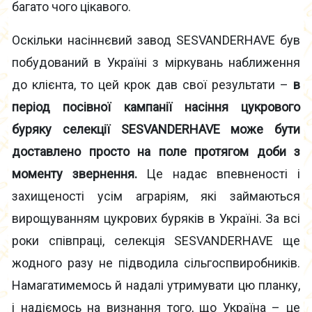
багато чого цікавого.
Оскільки насіннєвий завод SESVANDERHAVE був
побудований в Україні з міркувань наближення
до клієнта, то цей крок дав свої результати –
в
період посівної кампанії насіння цукрового
буряку селекції SESVANDERHAVE може бути
доставлено просто на поле протягом доби з
моменту звернення.
Це надає впевненості і
захищеності усім аграріям, які займаються
вирощуванням цукрових буряків в Україні. За всі
роки співпраці, селекція SESVANDERHAVE ще
жодного разу не підводила сільгоспвиробників.
Намагатимемось й надалі утримувати цю планку,
і надіємось на визнання того, що Україна – це