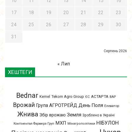
10
11
12
13
14
15
16
17
18
19
20
21
22
23
24
25
26
27
28
29
30
31
Серпень 2026
« Лип
ХЕШТЕГИ
Bednar
АСТАРТА
Kernel
Tekom Agro Group
ЄС
ВАР
Врожай
День Поля
Група АГРОТРЕЙД
Елеватор
Жнива
Земля
Збір врожаю
Зроблено в Україні
НІБУЛОН
МХП
Контінентал Фармерз Груп
Мінагрополітики