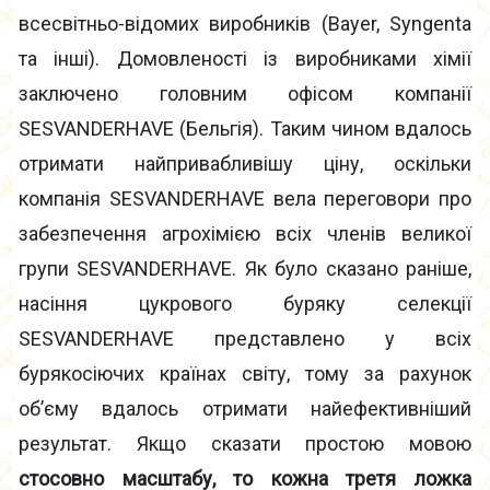
всесвітньо-відомих виробників (Bayer, Syngenta
та інші). Домовленості із виробниками хімії
заключено головним офісом компанії
SESVANDERHAVE (Бельгія). Таким чином вдалось
отримати найпривабливішу ціну, оскільки
компанія SESVANDERHAVE вела переговори про
забезпечення агрохімією всіх членів великої
групи SESVANDERHAVE. Як було сказано раніше,
насіння цукрового буряку селекції
SESVANDERHAVE представлено у всіх
бурякосіючих країнах світу, тому за рахунок
об’єму вдалось отримати найефективніший
результат. Якщо сказати простою мовою
стосовно масштабу, то кожна третя ложка