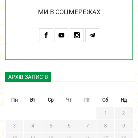
МИ В СОЦМЕРЕЖАХ
АРХІВ ЗАПИСІВ
Пн
Вт
Ср
Чт
Пт
Сб
Нд
1
2
3
4
5
6
7
8
9