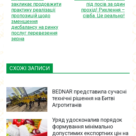
закликає продовжити
під посів за один
практику реалізації
прохід! Рихлення –
пропозицій щодо
сівба. Це реально!
зменшення
дисбалансу на ринку
послуг перевезення
зерна
СХОЖІ ЗАПИСИ
BEDNAR представила сучасні
технічні рішення на Битві
Агротитанів
Уряд удосконалив порядок
формування мінімально
допустимих експортних цін на