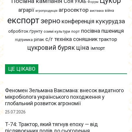
Цукор
Посівна кампанія
Соя
УКАБ
Форум
агросектор
аграрії
війна
агропродукція
виставка
експорт
зерно
кукурудза
конференція
пшениця
посівна
обробіток ґрунту
озимі культури
порт
с/г техніка
соняшник
трактор
ріпак
підтримка
цукровий буряк
ціна
імпорт
ЦЕ ЦІКАВО
Феномен Зельмана Ваксмана: внесок видатного
мікробіолога українського походження у
глобальний розвиток агрономії
25.07.2026
Т-74: Трактор, який тягнув епоху — від
післявоєнних полів до сьогодення