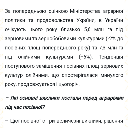
За попередньою оцінкою Міністерства аграрної
політики та продовольства України, в України
очікують цього року близько 5,6 млн га під
зерновими та зернобобовими культурами (-2% до
посівних площ попереднього року) та 7,3 млн га
під олійними культурами (+6%). Тенденція
поступового заміщення посівних площ зернових
культур олійними, що спостерігалася минулого
року, продовжується і цьогоріч.
– Які основні виклики постали перед аграріями
під час посівної?
– Цієї посівної є три величезні виклики, рішення