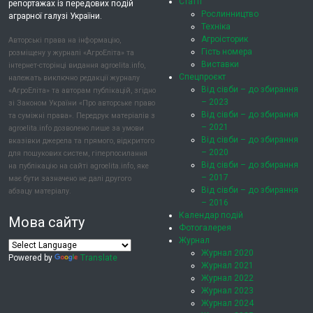
Статті
репортажах із передових подій
Рослинництво
аграрної галузі України.
Техніка
Агроісторик
Авторські права на інформацію,
Гість номера
розміщену у журналі «АгроЕліта» та
Виставки
інтернет-сторінці видання agroelita.info,
Спецпроєкт
належать виключно редакції журналу
Від сівби – до збирання
«АгроЕліта» та авторам публікацій, згідно
– 2023
зі Законом України «Про авторське право
Від сівби – до збирання
та суміжні права». Передрук матеріалів з
– 2021
agroelita.info дозволено лише за умови
Від сівби – до збирання
вказівки джерела та прямого, відкритого
– 2020
для пошукових систем, гіперпосилання
Від сівби – до збирання
на публікацію на сайті agroelita.info, яке
– 2017
має бути зазначено не далі другого
Від сівби – до збирання
абзацу матеріалу.
– 2016
Календар подій
Мова сайту
Фотогалерея
Журнал
Журнал 2020
Powered by
Translate
Журнал 2021
Журнал 2022
Журнал 2023
Журнал 2024