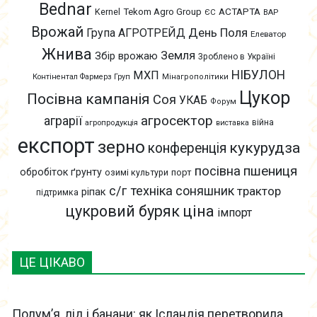
Bednar
АСТАРТА
Kernel
Tekom Agro Group
ЄС
ВАР
Врожай
День Поля
Група АГРОТРЕЙД
Елеватор
Жнива
Земля
Збір врожаю
Зроблено в Україні
НІБУЛОН
МХП
Контінентал Фармерз Груп
Мінагрополітики
Цукор
Посівна кампанія
Соя
УКАБ
Форум
агросектор
аграрії
війна
агропродукція
виставка
експорт
зерно
кукурудза
конференція
пшениця
посівна
обробіток ґрунту
озимі культури
порт
с/г техніка
соняшник
трактор
ріпак
підтримка
цукровий буряк
ціна
імпорт
ЦЕ ЦІКАВО
Полум’я, лід і банани: як Ісландія перетворила