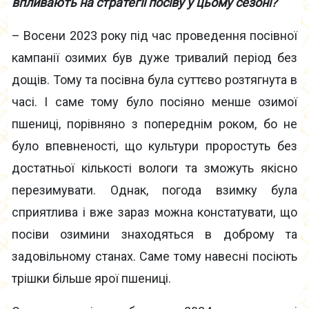
впливають на стратегії посіву у цьому сезоні?
– Восени 2023 року під час проведення посівної
кампанії озимих був дуже тривалий період без
дощів. Тому та посівна була суттєво розтягнута в
часі. І саме тому було посіяно менше озимої
пшениці, порівняно з попереднім роком, бо не
було впевненості, що культури проростуть без
достатньої кількості вологи та зможуть якісно
перезимувати. Однак, погода взимку була
сприятлива і вже зараз можна констатувати, що
посіви озимини знаходяться в доброму та
задовільному станах. Саме тому навесні посіють
трішки більше ярої пшениці.