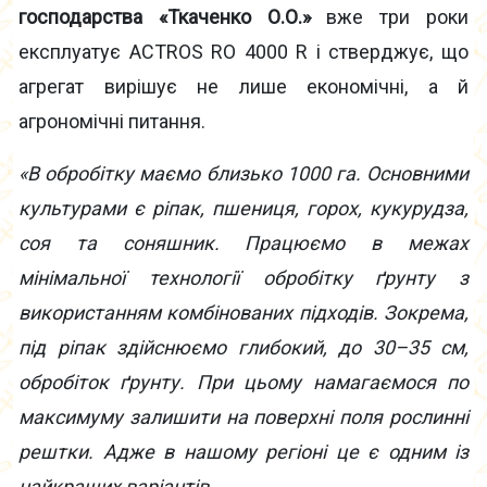
господарства «Ткаченко О.О.»
вже три роки
експлуатує ACTROS RO 4000 R і стверджує, що
агрегат вирішує не лише економічні, а й
агрономічні питання.
«В обробітку маємо близько 1000 га. Основними
культурами є ріпак, пшениця, горох, кукурудза,
соя та соняшник. Працюємо в межах
мінімальної технології обробітку ґрунту з
використанням комбінованих підходів. Зокрема,
під ріпак здійснюємо глибокий, до 30–35 см,
обробіток ґрунту. При цьому намагаємося по
максимуму залишити на поверхні поля рослинні
рештки. Адже в нашому регіоні це є одним із
найкращих варіантів.