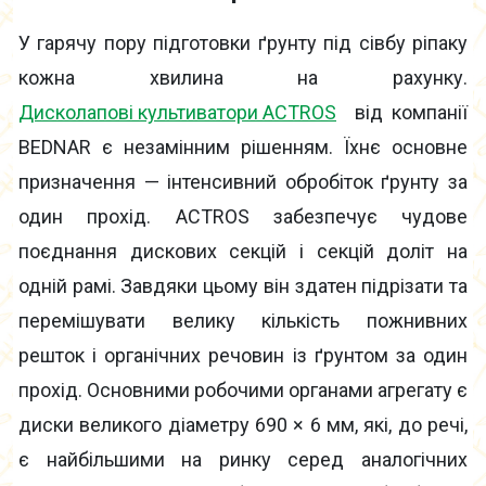
У гарячу пору підготовки ґрунту під сівбу ріпаку
кожна хвилина на рахунку.
Дисколапові культиватори ACTROS
від компанії
BEDNAR є незамінним рішенням. Їхнє основне
призначення — інтенсивний обробіток ґрунту за
один прохід. ACTROS забезпечує чудове
поєднання дискових секцій і секцій доліт на
одній рамі. Завдяки цьому він здатен підрізати та
перемішувати велику кількість пожнивних
решток і органічних речовин із ґрунтом за один
прохід. Основними робочими органами агрегату є
диски великого діаметру 690 × 6 мм, які, до речі,
є найбільшими на ринку серед аналогічних