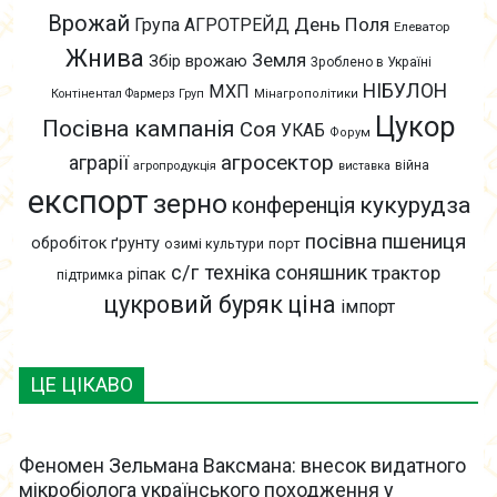
Врожай
День Поля
Група АГРОТРЕЙД
Елеватор
Жнива
Земля
Збір врожаю
Зроблено в Україні
НІБУЛОН
МХП
Контінентал Фармерз Груп
Мінагрополітики
Цукор
Посівна кампанія
Соя
УКАБ
Форум
агросектор
аграрії
війна
агропродукція
виставка
експорт
зерно
кукурудза
конференція
пшениця
посівна
обробіток ґрунту
озимі культури
порт
с/г техніка
соняшник
трактор
ріпак
підтримка
цукровий буряк
ціна
імпорт
ЦЕ ЦІКАВО
Феномен Зельмана Ваксмана: внесок видатного
мікробіолога українського походження у