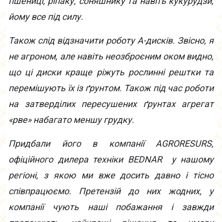
пшениці, ріпаку, соняшнику та навіть кукурудзи,
йому все під силу.
Також слід відзначити роботу А-дисків. Звісно, я
не агроном, але навіть неозброєним оком видно,
що ці диски краще ріжуть рослинні рештки та
перемішують їх із ґрунтом. Також під час роботи
на затверділих пересушених ґрунтах агрегат
«рве» набагато меншу грудку.
Придбали його в компанії AGRORESURS,
офіційного дилера техніки BEDNAR у нашому
регіоні, з якою ми вже досить давно і тісно
співпрацюємо. Претензій до них жодних, у
компанії чують наші побажання і завжди