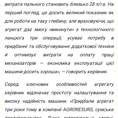
витрата пального становить близько 28 л/га. На
перший погляд, це досить великий показник як
для роботи на таку глибину, але враховуючи, що
агрегат дає змогу «викинути» з технологічного
ланцюга три операції, усуває потребу в
придбанні та обслуговуванні додаткової техніки
й оптимізує витрати на оплату праці
механізаторів — економіка експлуатації цієї
машини досить хороша», — говорить керівник.
Серед ключових особливостей агрегату
керівник відзначає простоту налаштування та
високу надійність машини. «Придбали агрегат
три роки тому в компанії AGRORESURS, сумське
представництво. Дуже відповідальні хлопці.