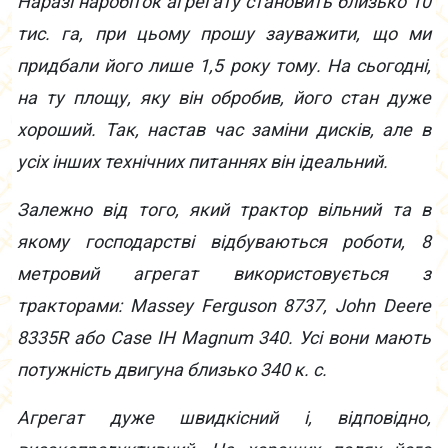
Наразі наробіток агрегату становить близько 10
тис. га, при цьому прошу зауважити, що ми
придбали його лише 1,5 року тому. На сьогодні,
на ту площу, яку він обробив, його стан дуже
хороший. Так, настав час заміни дисків, але в
усіх інших технічних питаннях він ідеальний.
Залежно від того, який трактор вільний та в
якому господарстві відбуваються роботи, 8
метровий агрегат використовується з
тракторами: Massey Ferguson 8737, John Deere
8335R або Case IH Magnum 340. Усі вони мають
потужність двигуна близько 340 к. с.
Агрегат дуже швидкісний і, відповідно,