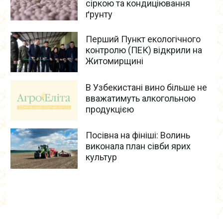
сіркою та кондиціювання
ґрунту
Перший Пункт екологічного
контролю (ПЕК) відкрили на
Житомирщині
В Узбекистані вино більше не
вважатимуть алкогольною
продукцією
Посівна на фініші: Волинь
виконала план сівби ярих
культур