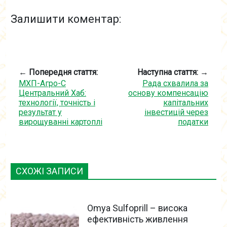
Залишити коментар:
← Попередня стаття:
Наступна стаття: →
МХП-Агро-С
Рада схвалила за
Центральний Хаб:
основу компенсацію
технології, точність і
капітальних
результат у
інвестицій через
вирощуванні картоплі
податки
СХОЖІ ЗАПИСИ
Omya Sulfoprill – висока
ефективність живлення