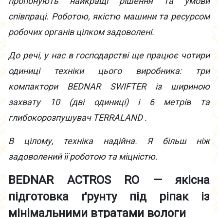
пропонують найкращі рішення та умови
співпраці. Роботою, якістю машини та ресурсом
робочих органів цілком задоволені.
До речі, у нас в господарстві ще працює чотири
одиниці техніки цього виробника: три
компактори BEDNAR SWIFTER із шириною
захвату 10 (дві одиниці) і 6 метрів та
глибокорозпушувач TERRALAND .
В цілому, техніка надійна. Я більш ніж
задоволений її роботою та міцністю.
BEDNAR
ACTROS R
O
— якісна
підготовка ґрунту під ріпак із
мінімальними втратами вологи