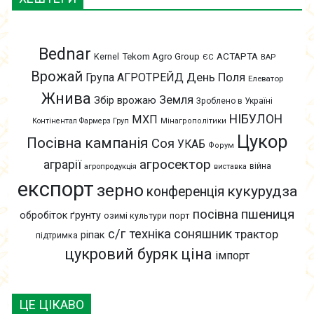
Bednar
АСТАРТА
Kernel
Tekom Agro Group
ЄС
ВАР
Врожай
День Поля
Група АГРОТРЕЙД
Елеватор
Жнива
Земля
Збір врожаю
Зроблено в Україні
НІБУЛОН
МХП
Контінентал Фармерз Груп
Мінагрополітики
Цукор
Посівна кампанія
Соя
УКАБ
Форум
агросектор
аграрії
війна
агропродукція
виставка
експорт
зерно
кукурудза
конференція
пшениця
посівна
обробіток ґрунту
озимі культури
порт
с/г техніка
соняшник
трактор
ріпак
підтримка
цукровий буряк
ціна
імпорт
ЦЕ ЦІКАВО