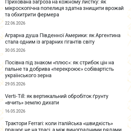
Прихована загроза на кожному листку: як
мікроскопічна попелиця здатна знищити врожай
та обхитрити фермера
22.06.2026
Аграрна душа Південної Америки: як Аргентина
стала одним із аграрних гігантів світу
30.05.2026
Посівна під знаком «плюс»: як стрибок цін на
пальне та добрива «перекроює» собівартість
українського зерна
29.05.2026
Verti-Till: як вертикальний обробіток ґрунту
«вчить» землю дихати
16.05.2026
Трактори Ferrari: коли італійська «швидкість»
працює не на трасі, а між виноградними рядами