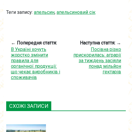
Теги запису:
апельсин
,
апельсиновий сік
← Попередня стаття:
Наступна стаття: →
В Україні хочуть
Посівна різко
жорстко змінити
прискорилась: аграрії
правила для
за тиждень засіяли
органічної продукції:
понад мільйон
що чекає виробників і
гектарів
споживачів
СХОЖІ ЗАПИСИ