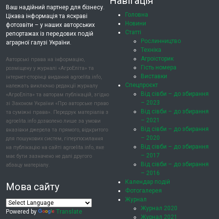
Навігація
Ваш надійний партнер для бізнесу.
Головна
Цікава інформація та яскраві
Новини
фотозвіти – у наших авторських
Статті
репортажах із передових подій
Рослинництво
аграрної галузі України.
Техніка
Агроісторик
Авторські права на інформацію,
Гість номера
розміщену у журналі «АгроЕліта» та
Виставки
інтернет-сторінці видання agroelita.info,
Спецпроєкт
належать виключно редакції журналу
Від сівби – до збирання
«АгроЕліта» та авторам публікацій, згідно
– 2023
зі Законом України «Про авторське право
Від сівби – до збирання
та суміжні права». Передрук матеріалів з
– 2021
agroelita.info дозволено лише за умови
Від сівби – до збирання
вказівки джерела та прямого, відкритого
– 2020
для пошукових систем, гіперпосилання
Від сівби – до збирання
на публікацію на сайті agroelita.info, яке
– 2017
має бути зазначено не далі другого
Від сівби – до збирання
абзацу матеріалу.
– 2016
Календар подій
Мова сайту
Фотогалерея
Журнал
Журнал 2020
Powered by
Translate
Журнал 2021