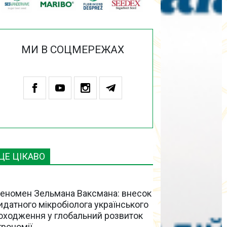
МИ В СОЦМЕРЕЖАХ
ЦЕ ЦІКАВО
еномен Зельмана Ваксмана: внесок
идатного мікробіолога українського
оходження у глобальний розвиток
грономії