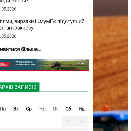
інди Ресник
3.05.2026
лями, виразки і «мумії»: підступний
віт антракнозу
2.05.2026
ивитися більше...
АРХІВ ЗАПИСІВ
Пн
Вт
Ср
Чт
Пт
Сб
Нд
1
2