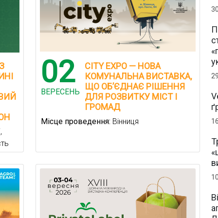
3
П
с
«
02
у
З
CITY EXPO — НОВА
ИНІ
КОМУНАЛЬНА ВИСТАВКА,
2
ЩО ОБ’ЄДНАЄ РІШЕННЯ
ВЕРЕСЕНЬ
V
ОВИЙ
ДЛЯ РОЗВИТКУ МІСТ І
ГРОМАД
ґ
ОН
Місце проведення:
Вінниця
1
,
Т
сть
«
в
1
В
а