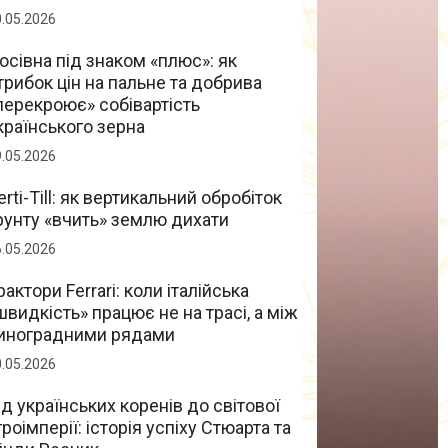
0.05.2026
осівна під знаком «плюс»: як
трибок цін на пальне та добрива
перекроює» собівартість
країнського зерна
9.05.2026
erti-Till: як вертикальний обробіток
рунту «вчить» землю дихати
6.05.2026
рактори Ferrari: коли італійська
швидкість» працює не на трасі, а між
иноградними рядами
0.05.2026
ід українських коренів до світової
гроімперії: історія успіху Стюарта та