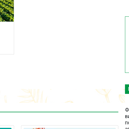
Ф
в
п
а