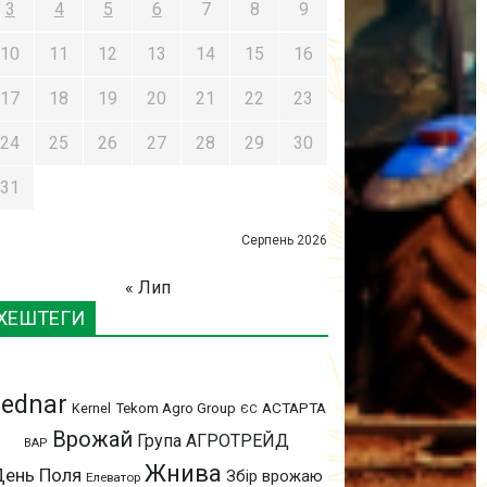
3
4
5
6
7
8
9
10
11
12
13
14
15
16
17
18
19
20
21
22
23
24
25
26
27
28
29
30
31
Серпень 2026
« Лип
ХЕШТЕГИ
ednar
АСТАРТА
Kernel
Tekom Agro Group
ЄС
Врожай
Група АГРОТРЕЙД
ВАР
Жнива
День Поля
Збір врожаю
Елеватор