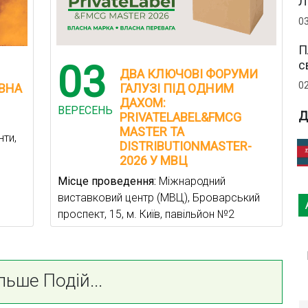
Л
0
П
03
с
ДВА КЛЮЧОВІ ФОРУМИ
0
ОВНА
ГАЛУЗІ ПІД ОДНИМ
ДАХОМ:
ВЕРЕСЕНЬ
Д
PRIVATELABEL&FMCG
MASTER ТА
нти,
DISTRIBUTIONMASTER-
2026 У МВЦ
Місце проведення:
Міжнародний
виставковий центр (МВЦ), Броварський
проспект, 15, м. Київ, павільйон №2
льше Подій...