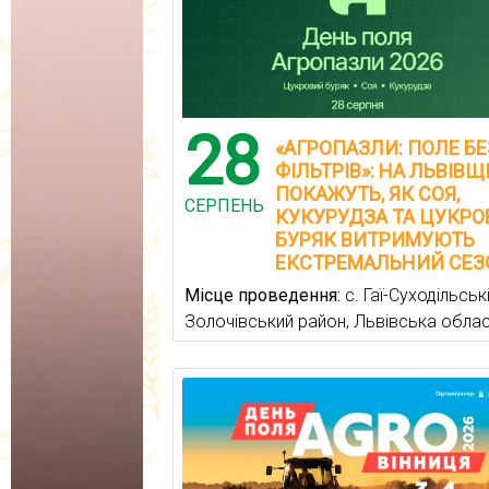
28
«АГРОПАЗЛИ: ПОЛЕ БЕ
ФІЛЬТРІВ»: НА ЛЬВІВЩ
ПОКАЖУТЬ, ЯК СОЯ,
СЕРПЕНЬ
КУКУРУДЗА ТА ЦУКР
БУРЯК ВИТРИМУЮТЬ
ЕКСТРЕМАЛЬНИЙ СЕЗ
Місце проведення:
с. Гаї-Суходільські
Золочівський район, Львівська обла