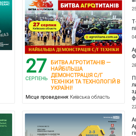
2
Т
п
0
А
Ф
27
БИТВА АГРОТИТАНІВ —
2
НАЙБІЛЬША
ДЕМОНСТРАЦІЯ С/Г
П
СЕРПЕНЬ
ТЕХНІКИ ТА ТЕХНОЛОГІЙ В
л
УКРАЇНІ!
з
Місце проведення:
Київська область
ф
2
А
А
г