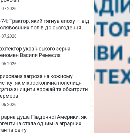
5.07.2026
-74: Трактор, який тягнув епоху — від
іслявоєнних полів до сьогодення
4.07.2026
рхітектор українського зерна:
еномен Василя Ремесла
8.06.2026
рихована загроза на кожному
истку: як мікроскопічна попелиця
датна знищити врожай та обхитрити
ермера
2.06.2026
грарна душа Південної Америки: як
ргентина стала одним із аграрних
ігантів світу