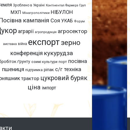
Земля
Зроблено в Україні
Контінентал Фармерз Груп
НІБУЛОН
МХП
Мінагрополітики
Посівна кампанія
Соя
УКАБ
Форум
Цукор
агросектор
аграрії
агропродукція
експорт
зерно
війна
виставка
кукурудза
конференція
посівна
бробіток ґрунту
озимі культури
порт
пшениця
с/г техніка
ріпак
підтримка
цукровий буряк
оняшник
трактор
ціна
імпорт
акти