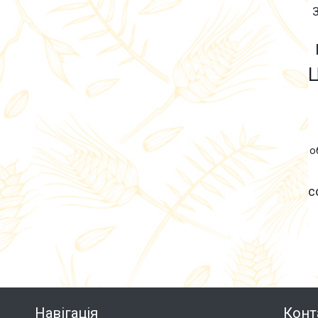
о
с
Навігація
Конт