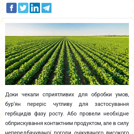
Доки чекали сприятливих для обробки умов,
бур’ян переріс чутливу для застосування
гербіцидів фазу росту. Або провели необхідне
обприскування контактним продуктом, але в силу
непередбачуваної погоди очікуваного високого