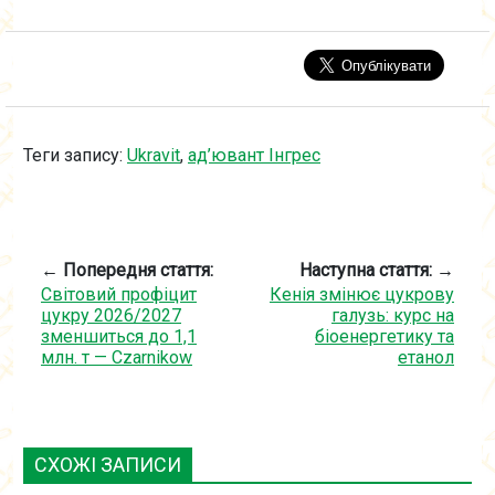
Теги запису:
Ukravit
,
ад’ювант Інгрес
← Попередня стаття:
Наступна стаття: →
Світовий профіцит
Кенія змінює цукрову
цукру 2026/2027
галузь: курс на
зменшиться до 1,1
біоенергетику та
млн. т — Czarnikow
етанол
СХОЖІ ЗАПИСИ