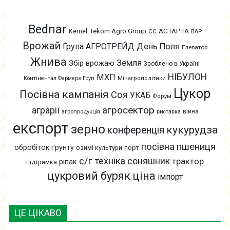
Bednar
АСТАРТА
Kernel
Tekom Agro Group
ЄС
ВАР
Врожай
День Поля
Група АГРОТРЕЙД
Елеватор
Жнива
Земля
Збір врожаю
Зроблено в Україні
НІБУЛОН
МХП
Контінентал Фармерз Груп
Мінагрополітики
Цукор
Посівна кампанія
Соя
УКАБ
Форум
агросектор
аграрії
війна
агропродукція
виставка
експорт
зерно
кукурудза
конференція
пшениця
посівна
обробіток ґрунту
озимі культури
порт
с/г техніка
соняшник
трактор
ріпак
підтримка
цукровий буряк
ціна
імпорт
ЦЕ ЦІКАВО