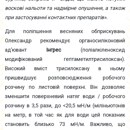
воскові нальоти та надмірне опушення, а також
при застосуванні контактних препаратів».
Для поліпшення весняних обприскувань
Олександр рекомендує органосиліконовий
ад’ювант
Інгрес
(поліалкіленоксид
модифікований гептаметилтрисилоксан).
Високий вміст трисилоксану в ньому
пришвидшує розповсюдження робочого
розчину по листовій поверхні. Він дозволяє
зменшити поверхневий натяг води / робочого
розчину в 3,5 рази, до <20,5 мН/м (міліньютонів
на метр, в той час як для води цей показник
становить близько 73 мН/м. Важливо, що