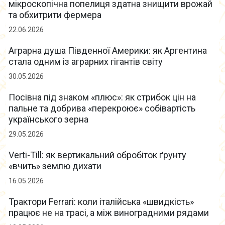
мікроскопічна попелиця здатна знищити врожай
та обхитрити фермера
22.06.2026
Аграрна душа Південної Америки: як Аргентина
стала одним із аграрних гігантів світу
30.05.2026
Посівна під знаком «плюс»: як стрибок цін на
пальне та добрива «перекроює» собівартість
українського зерна
29.05.2026
Verti-Till: як вертикальний обробіток ґрунту
«вчить» землю дихати
16.05.2026
Трактори Ferrari: коли італійська «швидкість»
працює не на трасі, а між виноградними рядами