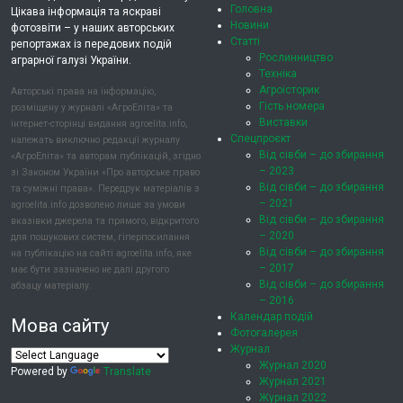
Головна
Цікава інформація та яскраві
Новини
фотозвіти – у наших авторських
Статті
репортажах із передових подій
Рослинництво
аграрної галузі України.
Техніка
Агроісторик
Авторські права на інформацію,
Гість номера
розміщену у журналі «АгроЕліта» та
Виставки
інтернет-сторінці видання agroelita.info,
Спецпроєкт
належать виключно редакції журналу
Від сівби – до збирання
«АгроЕліта» та авторам публікацій, згідно
– 2023
зі Законом України «Про авторське право
Від сівби – до збирання
та суміжні права». Передрук матеріалів з
– 2021
agroelita.info дозволено лише за умови
Від сівби – до збирання
вказівки джерела та прямого, відкритого
– 2020
для пошукових систем, гіперпосилання
Від сівби – до збирання
на публікацію на сайті agroelita.info, яке
– 2017
має бути зазначено не далі другого
Від сівби – до збирання
абзацу матеріалу.
– 2016
Календар подій
Мова сайту
Фотогалерея
Журнал
Журнал 2020
Powered by
Translate
Журнал 2021
Журнал 2022