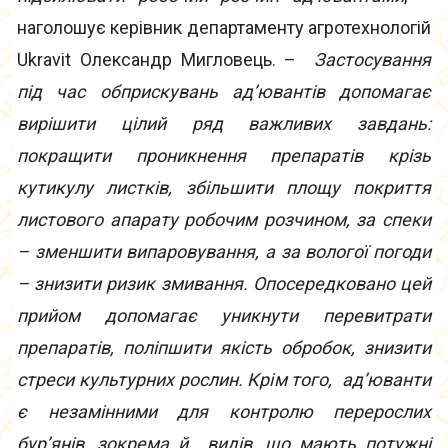
наголошує керівник департаменту агротехнологій
Ukravit Олександр Мигловець. –
Застосування
під час обприскувань ад’ювантів допомагає
вирішити цілий ряд важливих завдань:
покращити проникнення препаратів крізь
кутикулу листків, збільшити площу покриття
листового апарату робочим розчином, за спеки
– зменшити випаровування, а за вологої погоди
– знизити ризик змивання. Опосередковано цей
прийом допомагає уникнути перевитрати
препаратів, поліпшити якість обробок, знизити
стреси культурних рослин. Крім того, ад’юванти
є незамінними для контролю перерослих
бур’янів, зокрема й видів, що мають потужні