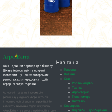
Навігація
Ваш надійний партнер для бізнесу.
Головна
Цікава інформація та яскраві
Новини
фотозвіти – у наших авторських
Статті
репортажах із передових подій
Рослинництво
аграрної галузі України.
Техніка
Агроісторик
Авторські права на інформацію,
Гість номера
розміщену у журналі «АгроЕліта» та
Виставки
інтернет-сторінці видання agroelita.info,
Спецпроєкт
належать виключно редакції журналу
Від сівби – до збирання
«АгроЕліта» та авторам публікацій, згідно