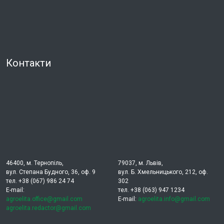
Контакти
46400, м. Тернопіль,
79037, м. Львів,
вул. Степана Будного, 36, оф. 9
вул. Б. Хмельницького, 212, оф.
тел. +38 (067) 986 24 74
302
E-mail:
тел. +38 (063) 947 1234
agroelita.office@gmail.com
E-mail:
agroelita.info@gmail.com
agroelita.redactor@gmail.com