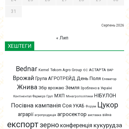
31
Серпень 2026
« Лип
ХЕШТЕГИ
Bednar
АСТАРТА
Kernel
Tekom Agro Group
ЄС
ВАР
Врожай
День Поля
Група АГРОТРЕЙД
Елеватор
Жнива
Земля
Збір врожаю
Зроблено в Україні
НІБУЛОН
МХП
Контінентал Фармерз Груп
Мінагрополітики
Цукор
Посівна кампанія
Соя
УКАБ
Форум
агросектор
аграрії
війна
агропродукція
виставка
експорт
зерно
кукурудза
конференція