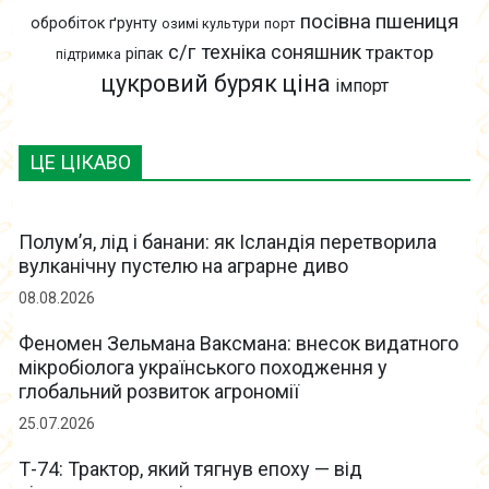
пшениця
посівна
обробіток ґрунту
озимі культури
порт
с/г техніка
соняшник
трактор
ріпак
підтримка
цукровий буряк
ціна
імпорт
ЦЕ ЦІКАВО
Полум’я, лід і банани: як Ісландія перетворила
вулканічну пустелю на аграрне диво
08.08.2026
Феномен Зельмана Ваксмана: внесок видатного
мікробіолога українського походження у
глобальний розвиток агрономії
25.07.2026
Т-74: Трактор, який тягнув епоху — від