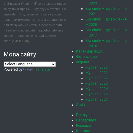
– 2023
зі Законом України «Про авторське право
Від сівби – до збирання
та суміжні права». Передрук матеріалів з
– 2021
agroelita.info дозволено лише за умови
Від сівби – до збирання
вказівки джерела та прямого, відкритого
– 2020
для пошукових систем, гіперпосилання
Від сівби – до збирання
на публікацію на сайті agroelita.info, яке
– 2017
має бути зазначено не далі другого
Від сівби – до збирання
абзацу матеріалу.
– 2016
Календар подій
Мова сайту
Фотогалерея
Журнал
Журнал 2020
Powered by
Translate
Журнал 2021
Журнал 2022
Журнал 2023
Журнал 2024
Журнал 2025
Журнал 2026
Архів
Про журнал
Передплата
Реклама
Контакти