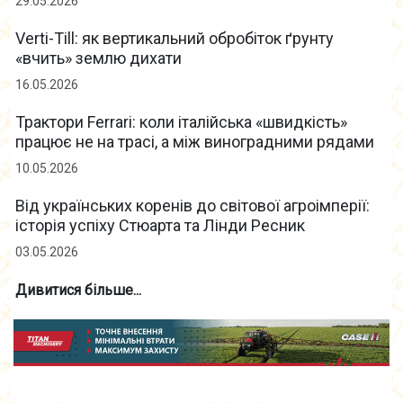
29.05.2026
Verti-Till: як вертикальний обробіток ґрунту
«вчить» землю дихати
16.05.2026
Трактори Ferrari: коли італійська «швидкість»
працює не на трасі, а між виноградними рядами
10.05.2026
Від українських коренів до світової агроімперії:
історія успіху Стюарта та Лінди Ресник
03.05.2026
Дивитися більше...