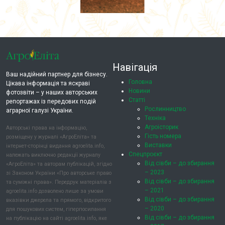
Навігація
Ваш надійний партнер для бізнесу.
Головна
Цікава інформація та яскраві
Новини
фотозвіти – у наших авторських
Статті
репортажах із передових подій
Рослинництво
аграрної галузі України.
Техніка
Агроісторик
Авторські права на інформацію,
Гість номера
розміщену у журналі «АгроЕліта» та
Виставки
інтернет-сторінці видання agroelita.info,
Спецпроєкт
належать виключно редакції журналу
Від сівби – до збирання
«АгроЕліта» та авторам публікацій, згідно
– 2023
зі Законом України «Про авторське право
Від сівби – до збирання
та суміжні права». Передрук матеріалів з
– 2021
agroelita.info дозволено лише за умови
Від сівби – до збирання
вказівки джерела та прямого, відкритого
– 2020
для пошукових систем, гіперпосилання
Від сівби – до збирання
на публікацію на сайті agroelita.info, яке