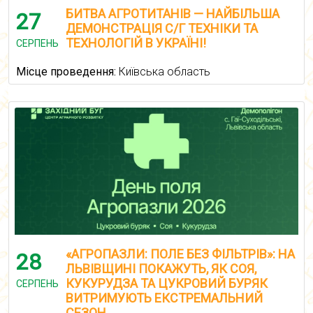
БИТВА АГРОТИТАНІВ — НАЙБІЛЬША
27
ДЕМОНСТРАЦІЯ С/Г ТЕХНІКИ ТА
ТЕХНОЛОГІЙ В УКРАЇНІ!
СЕРПЕНЬ
Місце проведення:
Київська область
«АГРОПАЗЛИ: ПОЛЕ БЕЗ ФІЛЬТРІВ»: НА
28
ЛЬВІВЩИНІ ПОКАЖУТЬ, ЯК СОЯ,
КУКУРУДЗА ТА ЦУКРОВИЙ БУРЯК
СЕРПЕНЬ
ВИТРИМУЮТЬ ЕКСТРЕМАЛЬНИЙ
СЕЗОН