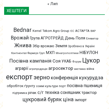
« Лип
ХЕШТЕГИ
Bednar
АСТАРТА
Kernel
Tekom Agro Group
ЄС
ВАР
Врожай
День Поля
Група АГРОТРЕЙД
Елеватор
Жнива
Земля
Збір врожаю
Зроблено в Україні
НІБУЛОН
МХП
Контінентал Фармерз Груп
Мінагрополітики
Цукор
Посівна кампанія
Соя
УКАБ
Форум
агросектор
аграрії
війна
агропродукція
виставка
експорт
зерно
кукурудза
конференція
пшениця
посівна
обробіток ґрунту
озимі культури
порт
с/г техніка
соняшник
трактор
ріпак
підтримка
цукровий буряк
ціна
імпорт