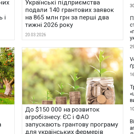
них
Українські підприємства
3
подали 140 грантових заявок
 і
на 865 млн грн за перші два
П
тижні 2026 року
с
«
20.03.2026
у
2
V
ґ
1
Т
«
в
До $150 000 на розвиток
1
агробізнесу: ЄС і ФАО
В
а
запускають грантову програму
а
для українських фермерів