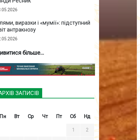
інди Ресник
3.05.2026
лями, виразки і «мумії»: підступний
віт антракнозу
2.05.2026
ивитися більше...
АРХІВ ЗАПИСІВ
Пн
Вт
Ср
Чт
Пт
Сб
Нд
1
2