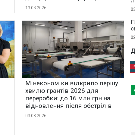
Л
13.03.2026
0
П
с
0
Д
Мінекономіки відкрило першу
хвилю грантів-2026 для
переробки: до 16 млн грн на
о
відновлення після обстрілів
03.03.2026