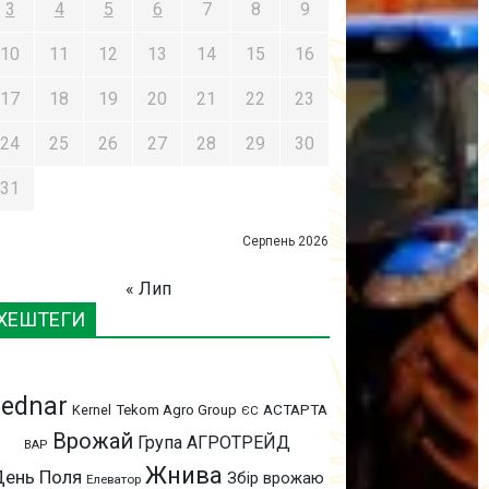
3
4
5
6
7
8
9
10
11
12
13
14
15
16
17
18
19
20
21
22
23
24
25
26
27
28
29
30
31
Серпень 2026
« Лип
ХЕШТЕГИ
ednar
АСТАРТА
Kernel
Tekom Agro Group
ЄС
Врожай
Група АГРОТРЕЙД
ВАР
Жнива
День Поля
Збір врожаю
Елеватор