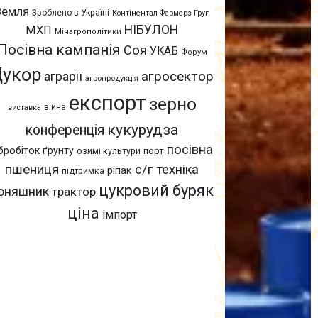
Земля
Зроблено в Україні
Контінентал Фармерз Груп
НІБУЛОН
МХП
Мінагрополітики
Посівна кампанія
Соя
УКАБ
Форум
Цукор
агросектор
аграрії
агропродукція
експорт
зерно
війна
виставка
кукурудза
конференція
посівна
бробіток ґрунту
озимі культури
порт
пшениця
с/г техніка
ріпак
підтримка
цукровий буряк
оняшник
трактор
ціна
імпорт