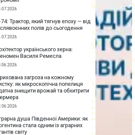
5.07.2026
-74: Трактор, який тягнув епоху — від
іслявоєнних полів до сьогодення
4.07.2026
рхітектор українського зерна:
еномен Василя Ремесла
8.06.2026
рихована загроза на кожному
истку: як мікроскопічна попелиця
датна знищити врожай та обхитрити
ермера
2.06.2026
грарна душа Південної Америки: як
ргентина стала одним із аграрних
ігантів світу