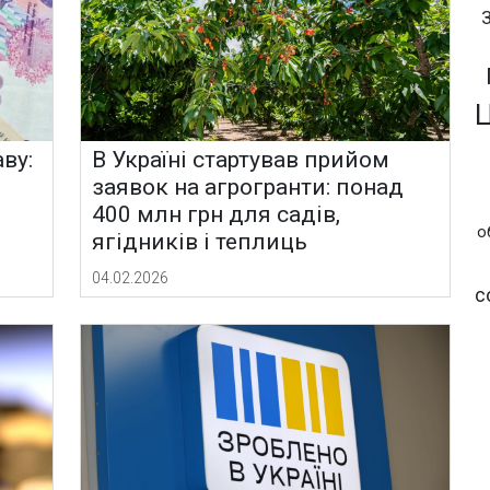
ву:
В Україні стартував прийом
заявок на агрогранти: понад
400 млн грн для садів,
о
ягідників і теплиць
04.02.2026
с