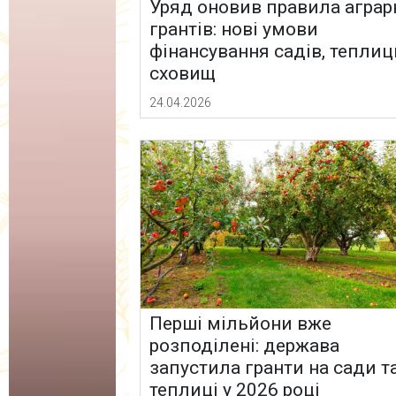
Уряд оновив правила аграр
грантів: нові умови
фінансування садів, теплиць
сховищ
24.04.2026
Перші мільйони вже
розподілені: держава
запустила гранти на сади т
теплиці у 2026 році