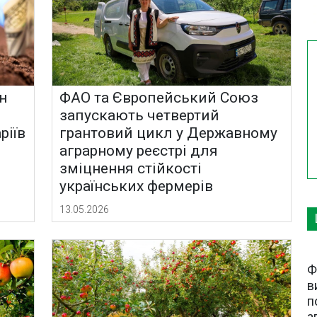
н
ФАО та Європейський Союз
запускають четвертий
ріїв
грантовий цикл у Державному
аграрному реєстрі для
зміцнення стійкості
українських фермерів
13.05.2026
Ф
в
п
а