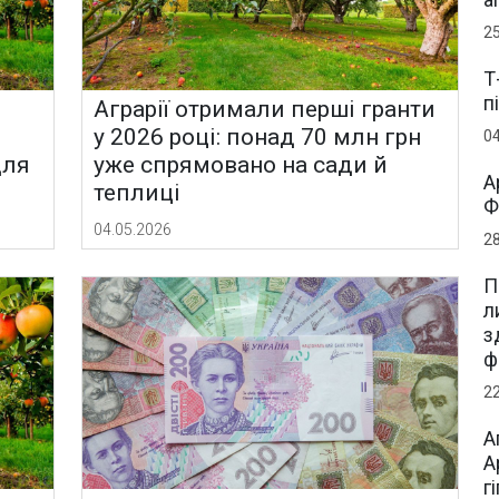
2
Т
п
Аграрії отримали перші гранти
у 2026 році: понад 70 млн грн
0
для
уже спрямовано на сади й
А
теплиці
Ф
04.05.2026
2
П
л
з
ф
2
А
А
г