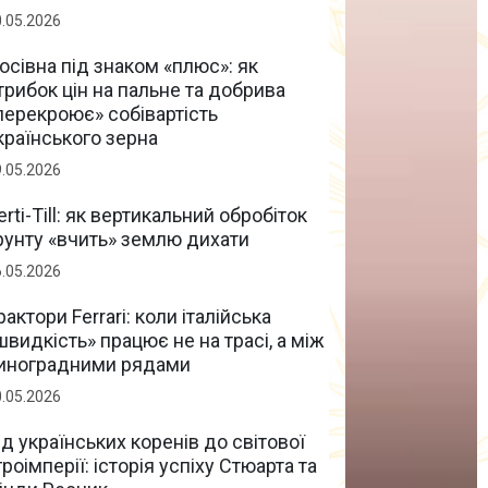
0.05.2026
осівна під знаком «плюс»: як
трибок цін на пальне та добрива
перекроює» собівартість
країнського зерна
9.05.2026
erti-Till: як вертикальний обробіток
рунту «вчить» землю дихати
6.05.2026
рактори Ferrari: коли італійська
швидкість» працює не на трасі, а між
иноградними рядами
0.05.2026
ід українських коренів до світової
гроімперії: історія успіху Стюарта та