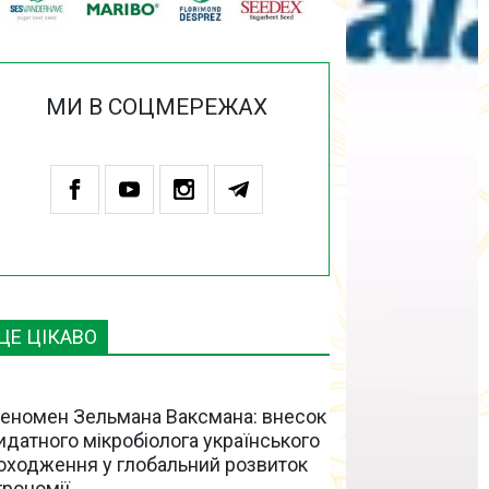
МИ В СОЦМЕРЕЖАХ
ЦЕ ЦІКАВО
еномен Зельмана Ваксмана: внесок
идатного мікробіолога українського
оходження у глобальний розвиток
грономії