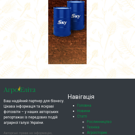
Навігація
Ваш надійний партнер для бізнесу.
Головна
Цікава інформація та яскраві
Новини
фотозвіти – у наших авторських
Статті
репортажах із передових подій
Рослинництво
аграрної галузі України.
Техніка
Агроісторик
Авторські права на інформацію,