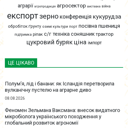
агросектор
аграрії
війна
агропродукція
виставка
експорт
зерно
кукурудза
конференція
пшениця
посівна
обробіток ґрунту
озимі культури
порт
с/г техніка
соняшник
трактор
ріпак
підтримка
цукровий буряк
ціна
імпорт
ЦЕ ЦІКАВО
Полум’я, лід і банани: як Ісландія перетворила
вулканічну пустелю на аграрне диво
08.08.2026
Феномен Зельмана Ваксмана: внесок видатного
мікробіолога українського походження у
глобальний розвиток агрономії