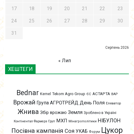
17
18
19
20
21
22
23
24
25
26
27
28
29
30
31
Серпень 2026
« Лип
ХЕШТЕГИ
Bednar
АСТАРТА
Kernel
Tekom Agro Group
ЄС
ВАР
Врожай
День Поля
Група АГРОТРЕЙД
Елеватор
Жнива
Земля
Збір врожаю
Зроблено в Україні
НІБУЛОН
МХП
Контінентал Фармерз Груп
Мінагрополітики
Цукор
Посівна кампанія
Соя
УКАБ
Форум