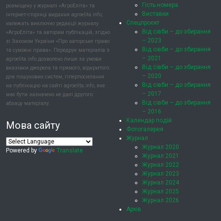
Гість номера
розміщену у журналі «АгроЕліта» та
Виставки
інтернет-сторінці видання agroelita.info,
Спецпроєкт
належать виключно редакції журналу
Від сівби – до збирання
«АгроЕліта» та авторам публікацій, згідно
– 2023
зі Законом України «Про авторське право
Від сівби – до збирання
та суміжні права». Передрук матеріалів з
– 2021
agroelita.info дозволено лише за умови
Від сівби – до збирання
вказівки джерела та прямого, відкритого
– 2020
для пошукових систем, гіперпосилання
Від сівби – до збирання
на публікацію на сайті agroelita.info, яке
– 2017
має бути зазначено не далі другого
Від сівби – до збирання
абзацу матеріалу.
– 2016
Календар подій
Мова сайту
Фотогалерея
Журнал
Журнал 2020
Powered by
Translate
Журнал 2021
Журнал 2022
Журнал 2023
Журнал 2024
Журнал 2025
Журнал 2026
Архів