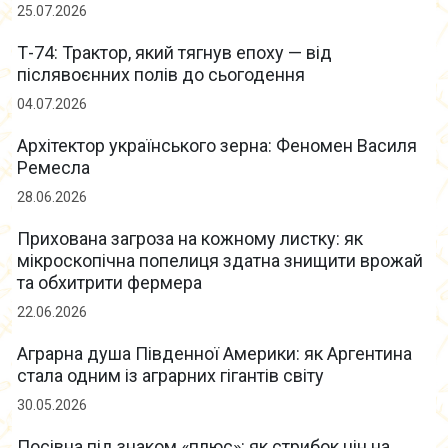
25.07.2026
Т-74: Трактор, який тягнув епоху — від
післявоєнних полів до сьогодення
04.07.2026
Архітектор українського зерна: Феномен Василя
Ремесла
28.06.2026
Прихована загроза на кожному листку: як
мікроскопічна попелиця здатна знищити врожай
та обхитрити фермера
22.06.2026
Аграрна душа Південної Америки: як Аргентина
стала одним із аграрних гігантів світу
30.05.2026
Посівна під знаком «плюс»: як стрибок цін на