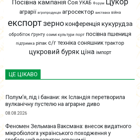
Цукор
Посівна кампанія
Соя
УКАБ
Форум
агросектор
аграрії
війна
агропродукція
виставка
експорт
зерно
кукурудза
конференція
пшениця
посівна
обробіток ґрунту
озимі культури
порт
с/г техніка
соняшник
трактор
ріпак
підтримка
цукровий буряк
ціна
імпорт
ЦЕ ЦІКАВО
Полум’я, лід і банани: як Ісландія перетворила
вулканічну пустелю на аграрне диво
08.08.2026
Феномен Зельмана Ваксмана: внесок видатного
мікробіолога українського походження у
глобальний розвиток агрономії