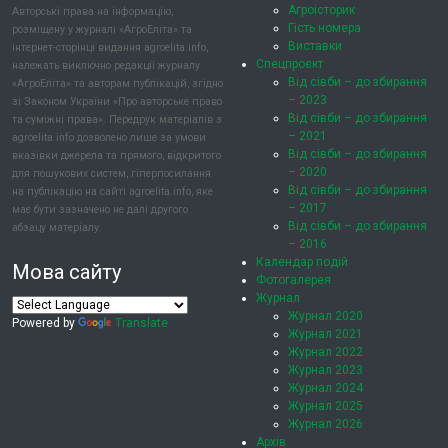
Агроісторик
Авторські права на інформацію,
Гість номера
розміщену у журналі «АгроЕліта» та
Виставки
інтернет-сторінці видання agroelita.info,
Спецпроєкт
належать виключно редакції журналу
Від сівби – до збирання
«АгроЕліта» та авторам публікацій, згідно
– 2023
зі Законом України «Про авторське право
Від сівби – до збирання
та суміжні права». Передрук матеріалів з
– 2021
agroelita.info дозволено лише за умови
Від сівби – до збирання
вказівки джерела та прямого, відкритого
– 2020
для пошукових систем, гіперпосилання
Від сівби – до збирання
на публікацію на сайті agroelita.info, яке
– 2017
має бути зазначено не далі другого
Від сівби – до збирання
абзацу матеріалу.
– 2016
Календар подій
Мова сайту
Фотогалерея
Журнал
Журнал 2020
Powered by
Translate
Журнал 2021
Журнал 2022
Журнал 2023
Журнал 2024
Журнал 2025
Журнал 2026
Архів