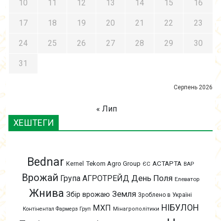
10
11
12
13
14
15
16
17
18
19
20
21
22
23
24
25
26
27
28
29
30
31
Серпень 2026
« Лип
ХЕШТЕГИ
Bednar
АСТАРТА
Kernel
Tekom Agro Group
ЄС
ВАР
Врожай
День Поля
Група АГРОТРЕЙД
Елеватор
Жнива
Земля
Збір врожаю
Зроблено в Україні
НІБУЛОН
МХП
Контінентал Фармерз Груп
Мінагрополітики