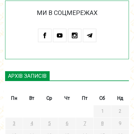
МИ В СОЦМЕРЕЖАХ
АРХІВ ЗАПИСІВ
Пн
Вт
Ср
Чт
Пт
Сб
Нд
1
2
3
4
5
6
7
8
9