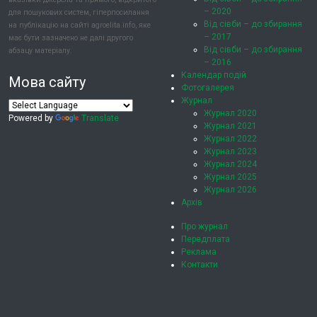
– 2020
для пошукових систем, гіперпосилання
Від сівби – до збирання
на публікацію на сайті agroelita.info, яке
– 2017
має бути зазначено не далі другого
Від сівби – до збирання
абзацу матеріалу.
– 2016
Календар подій
Мова сайту
Фотогалерея
Журнал
Журнал 2020
Powered by
Translate
Журнал 2021
Журнал 2022
Журнал 2023
Журнал 2024
Журнал 2025
Журнал 2026
Архів
Про журнал
Передплата
Реклама
Контакти