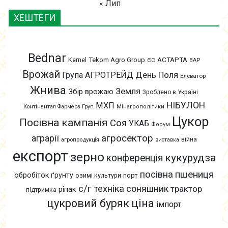
« Лип
ХЕШТЕГИ
Bednar
АСТАРТА
Kernel
Tekom Agro Group
ЄС
ВАР
Врожай
День Поля
Група АГРОТРЕЙД
Елеватор
Жнива
Земля
Збір врожаю
Зроблено в Україні
НІБУЛОН
МХП
Контінентал Фармерз Груп
Мінагрополітики
Цукор
Посівна кампанія
Соя
УКАБ
Форум
агросектор
аграрії
війна
агропродукція
виставка
експорт
зерно
кукурудза
конференція
пшениця
посівна
обробіток ґрунту
озимі культури
порт
с/г техніка
соняшник
трактор
ріпак
підтримка
цукровий буряк
ціна
імпорт