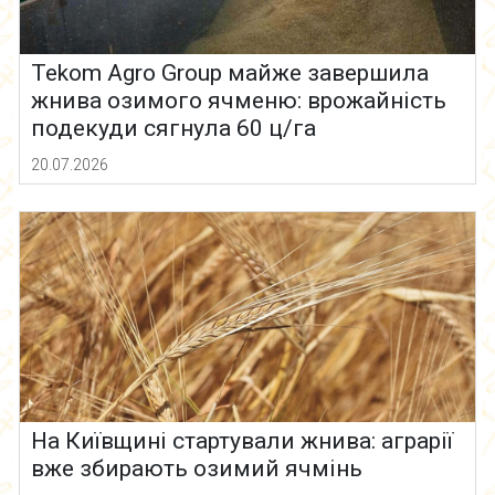
Tekom Agro Group майже завершила
жнива озимого ячменю: врожайність
подекуди сягнула 60 ц/га
20.07.2026
На Київщині стартували жнива: аграрії
вже збирають озимий ячмінь