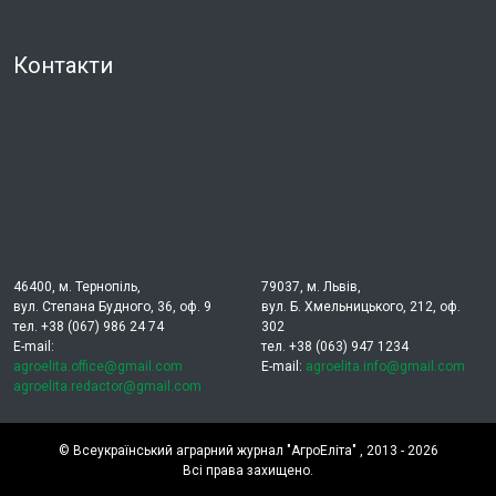
Контакти
46400, м. Тернопіль,
79037, м. Львів,
вул. Степана Будного, 36, оф. 9
вул. Б. Хмельницького, 212, оф.
тел. +38 (067) 986 24 74
302
E-mail:
тел. +38 (063) 947 1234
agroelita.office@gmail.com
E-mail:
agroelita.info@gmail.com
agroelita.redactor@gmail.com
©
Всеукраїнський аграрний журнал "АгроЕліта"
, 2013 - 2026
Всі права захищено.