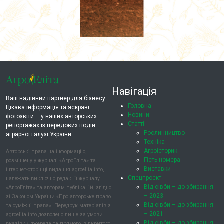
Навігація
Ваш надійний партнер для бізнесу.
Головна
Цікава інформація та яскраві
Новини
фотозвіти – у наших авторських
Статті
репортажах із передових подій
Рослинництво
аграрної галузі України.
Техніка
Агроісторик
Авторські права на інформацію,
Гість номера
розміщену у журналі «АгроЕліта» та
Виставки
інтернет-сторінці видання agroelita.info,
Спецпроєкт
належать виключно редакції журналу
Від сівби – до збирання
«АгроЕліта» та авторам публікацій, згідно
– 2023
зі Законом України «Про авторське право
Від сівби – до збирання
та суміжні права». Передрук матеріалів з
– 2021
agroelita.info дозволено лише за умови
Від сівби – до збирання
вказівки джерела та прямого, відкритого