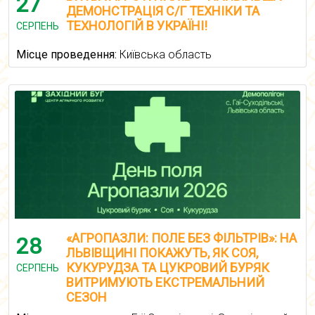
27
ДЕМОНСТРАЦІЯ С/Г ТЕХНІКИ ТА
ТЕХНОЛОГІЙ В УКРАЇНІ!
СЕРПЕНЬ
Місце проведення:
Київська область
«АГРОПАЗЛИ: ПОЛЕ БЕЗ ФІЛЬТРІВ»: НА
28
ЛЬВІВЩИНІ ПОКАЖУТЬ, ЯК СОЯ,
КУКУРУДЗА ТА ЦУКРОВИЙ БУРЯК
СЕРПЕНЬ
ВИТРИМУЮТЬ ЕКСТРЕМАЛЬНИЙ
СЕЗОН