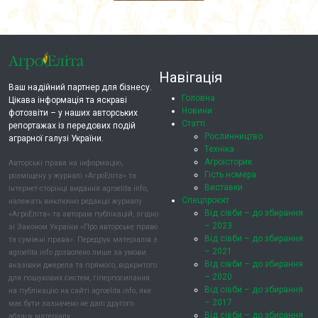
Навігація
Ваш надійний партнер для бізнесу.
Головна
Цікава інформація та яскраві
Новини
фотозвіти – у наших авторських
Статті
репортажах із передових подій
Рослинництво
аграрної галузі України.
Техніка
Агроісторик
Авторські права на інформацію,
Гість номера
розміщену у журналі «АгроЕліта» та
Виставки
інтернет-сторінці видання agroelita.info,
Спецпроєкт
належать виключно редакції журналу
Від сівби – до збирання
«АгроЕліта» та авторам публікацій, згідно
– 2023
зі Законом України «Про авторське право
Від сівби – до збирання
та суміжні права». Передрук матеріалів з
– 2021
agroelita.info дозволено лише за умови
Від сівби – до збирання
вказівки джерела та прямого, відкритого
– 2020
для пошукових систем, гіперпосилання
Від сівби – до збирання
на публікацію на сайті agroelita.info, яке
– 2017
має бути зазначено не далі другого
Від сівби – до збирання
абзацу матеріалу.