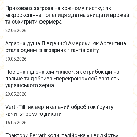
Прихована загроза на кожному листку: як
мікроскопічна попелиця здатна знищити врожай
та обхитрити фермера
22.06.2026
Аграрна душа Південної Америки: як Аргентина
стала одним із аграрних гігантів світу
30.05.2026
Посівна під знаком «плюс»: як стрибок цін на
пальне та добрива «перекроює» собівартість
українського зерна
29.05.2026
Verti-Till: як вертикальний обробіток ґрунту
«вчить» землю дихати
16.05.2026
Трактори Ferrari: коли італійська «швидкість»