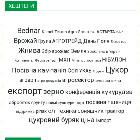
ХЕШТЕГИ
Bednar
АСТАРТА
Kernel
Tekom Agro Group
ЄС
ВАР
Врожай
День Поля
Група АГРОТРЕЙД
Елеватор
Жнива
Земля
Збір врожаю
Зроблено в Україні
НІБУЛОН
МХП
Контінентал Фармерз Груп
Мінагрополітики
Цукор
Посівна кампанія
Соя
УКАБ
Форум
агросектор
аграрії
війна
агропродукція
виставка
експорт
зерно
кукурудза
конференція
пшениця
посівна
обробіток ґрунту
озимі культури
порт
с/г техніка
соняшник
трактор
ріпак
підтримка
цукровий буряк
ціна
імпорт