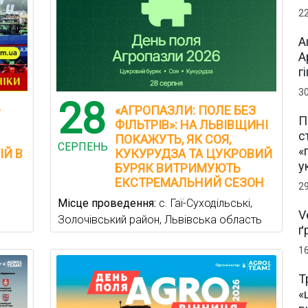
2
А
А
г
3
28
—
«АГРОПАЗЛИ: ПОЛЕ БЕЗ
П
ФІЛЬТРІВ»: НА ЛЬВІВЩИНІ
с
ПОКАЖУТЬ, ЯК СОЯ,
СЕРПЕНЬ
«
ІЙ В
КУКУРУДЗА ТА ЦУКРОВИЙ
у
БУРЯК ВИТРИМУЮТЬ
ЕКСТРЕМАЛЬНИЙ СЕЗОН
2
Місце проведення:
с. Гаї-Суходільські,
V
Золочівський район, Львівська область
ґ
1
Т
«