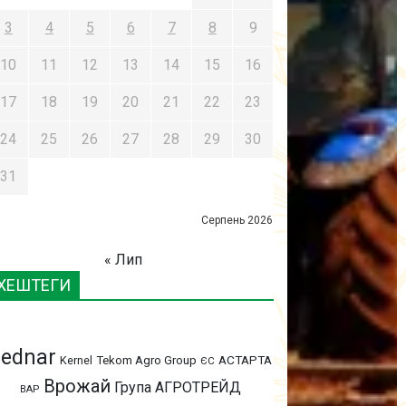
3
4
5
6
7
8
9
10
11
12
13
14
15
16
17
18
19
20
21
22
23
24
25
26
27
28
29
30
31
Серпень 2026
« Лип
ХЕШТЕГИ
ednar
АСТАРТА
Kernel
Tekom Agro Group
ЄС
Врожай
Група АГРОТРЕЙД
ВАР