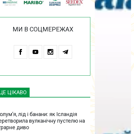
МИ В СОЦМЕРЕЖАХ
ЦЕ ЦІКАВО
олум’я, лід і банани: як Ісландія
еретворила вулканічну пустелю на
грарне диво