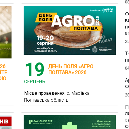
0
Ф
в
п
а
2
Т
п
19
26.
ДЕНЬ ПОЛЯ «АГРО
0
ЙТЕ
ПОЛТАВА» 2026
ОЮ
А
СЕРПЕНЬ
Ф
Місце проведення:
с. Мар'ївка,
2
Полтавська область
П
л
з
ф