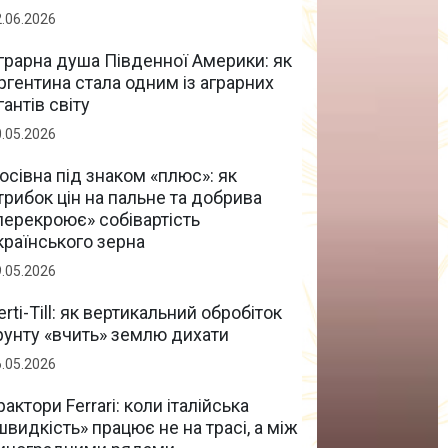
2.06.2026
грарна душа Південної Америки: як
ргентина стала одним із аграрних
ігантів світу
0.05.2026
осівна під знаком «плюс»: як
трибок цін на пальне та добрива
перекроює» собівартість
країнського зерна
9.05.2026
erti-Till: як вертикальний обробіток
рунту «вчить» землю дихати
6.05.2026
рактори Ferrari: коли італійська
швидкість» працює не на трасі, а між