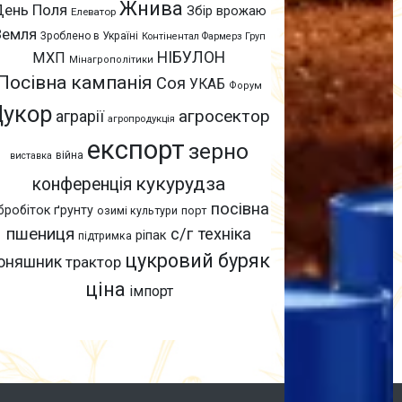
Жнива
День Поля
Збір врожаю
Елеватор
Земля
Зроблено в Україні
Контінентал Фармерз Груп
НІБУЛОН
МХП
Мінагрополітики
Посівна кампанія
Соя
УКАБ
Форум
Цукор
агросектор
аграрії
агропродукція
експорт
зерно
війна
виставка
кукурудза
конференція
посівна
бробіток ґрунту
озимі культури
порт
пшениця
с/г техніка
ріпак
підтримка
цукровий буряк
оняшник
трактор
ціна
імпорт