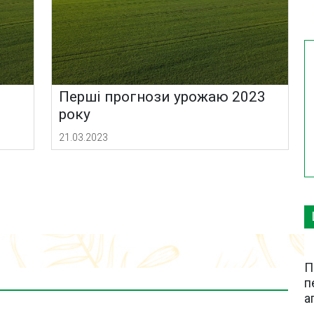
Перші прогнози урожаю 2023
року
21.03.2023
П
п
а