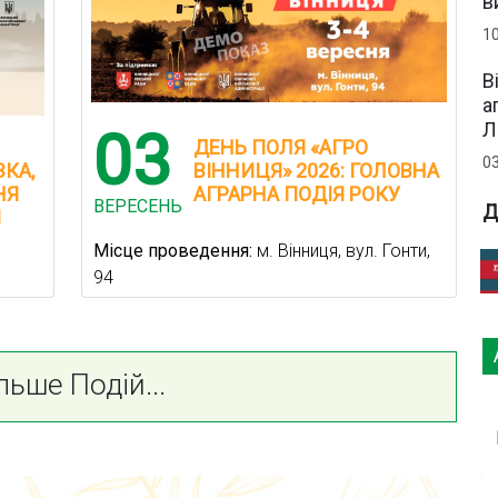
в
1
В
а
Л
03
ДЕНЬ ПОЛЯ «АГРО
0
КА,
ВІННИЦЯ» 2026: ГОЛОВНА
НЯ
АГРАРНА ПОДІЯ РОКУ
ВЕРЕСЕНЬ
Д
І
Місце проведення:
м. Вінниця, вул. Гонти,
94
льше Подій...