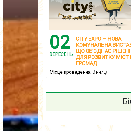
02
CITY EXPO — НОВА
КОМУНАЛЬНА ВИСТАВ
ЩО ОБ’ЄДНАЄ РІШЕН
ВЕРЕСЕНЬ
ДЛЯ РОЗВИТКУ МІСТ 
ГРОМАД
Місце проведення:
Вінниця
Бі