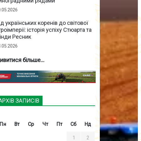
иноградними рядами
0.05.2026
ід українських коренів до світової
гроімперії: історія успіху Стюарта та
інди Ресник
3.05.2026
ивитися більше...
АРХІВ ЗАПИСІВ
Пн
Вт
Ср
Чт
Пт
Сб
Нд
1
2