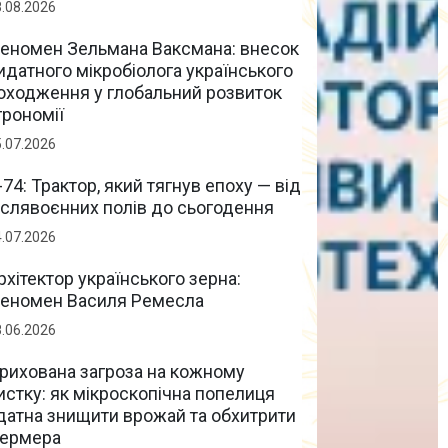
8.08.2026
еномен Зельмана Ваксмана: внесок
идатного мікробіолога українського
оходження у глобальний розвиток
грономії
5.07.2026
-74: Трактор, який тягнув епоху — від
іслявоєнних полів до сьогодення
4.07.2026
рхітектор українського зерна:
еномен Василя Ремесла
8.06.2026
рихована загроза на кожному
истку: як мікроскопічна попелиця
датна знищити врожай та обхитрити
ермера