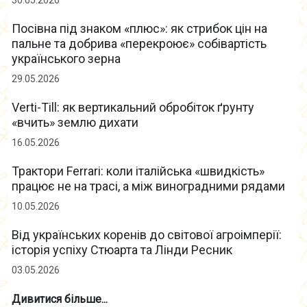
30.05.2026
Посівна під знаком «плюс»: як стрибок цін на
пальне та добрива «перекроює» собівартість
українського зерна
29.05.2026
Verti-Till: як вертикальний обробіток ґрунту
«вчить» землю дихати
16.05.2026
Трактори Ferrari: коли італійська «швидкість»
працює не на трасі, а між виноградними рядами
10.05.2026
Від українських коренів до світової агроімперії:
історія успіху Стюарта та Лінди Ресник
03.05.2026
Дивитися більше...