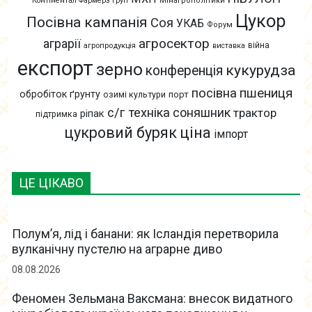
Контінентал Фармерз Груп
Мінагрополітики
Цукор
Посівна кампанія
Соя
УКАБ
Форум
агросектор
аграрії
війна
агропродукція
виставка
експорт
зерно
кукурудза
конференція
пшениця
посівна
обробіток ґрунту
озимі культури
порт
с/г техніка
соняшник
трактор
ріпак
підтримка
цукровий буряк
ціна
імпорт
ЦЕ ЦІКАВО
Полум’я, лід і банани: як Ісландія перетворила
вулканічну пустелю на аграрне диво
08.08.2026
Феномен Зельмана Ваксмана: внесок видатного