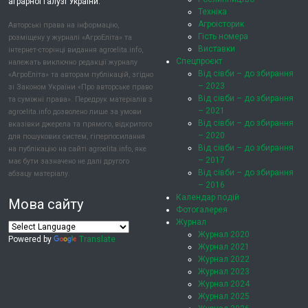
аграрної галузі України.
Техніка
Агроісторик
Авторські права на інформацію,
Гість номера
розміщену у журналі «АгроЕліта» та
Виставки
інтернет-сторінці видання agroelita.info,
Спецпроєкт
належать виключно редакції журналу
Від сівби – до збирання
«АгроЕліта» та авторам публікацій, згідно
– 2023
зі Законом України «Про авторське право
Від сівби – до збирання
та суміжні права». Передрук матеріалів з
– 2021
agroelita.info дозволено лише за умови
Від сівби – до збирання
вказівки джерела та прямого, відкритого
– 2020
для пошукових систем, гіперпосилання
Від сівби – до збирання
на публікацію на сайті agroelita.info, яке
– 2017
має бути зазначено не далі другого
Від сівби – до збирання
абзацу матеріалу.
– 2016
Календар подій
Мова сайту
Фотогалерея
Журнал
Журнал 2020
Powered by
Translate
Журнал 2021
Журнал 2022
Журнал 2023
Журнал 2024
Журнал 2025