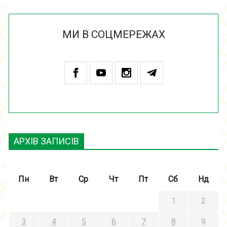
МИ В СОЦМЕРЕЖАХ
АРХІВ ЗАПИСІВ
Пн
Вт
Ср
Чт
Пт
Сб
Нд
1
2
3
4
5
6
7
8
9