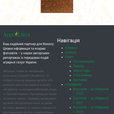
Навігація
Ваш надійний партнер для бізнесу.
Головна
Цікава інформація та яскраві
Новини
фотозвіти – у наших авторських
Статті
репортажах із передових подій
Рослинництво
аграрної галузі України.
Техніка
Агроісторик
Авторські права на інформацію,
Гість номера
розміщену у журналі «АгроЕліта» та
Виставки
інтернет-сторінці видання agroelita.info,
Спецпроєкт
належать виключно редакції журналу
Від сівби – до збирання
«АгроЕліта» та авторам публікацій, згідно
– 2023
зі Законом України «Про авторське право
Від сівби – до збирання
та суміжні права». Передрук матеріалів з
– 2021
agroelita.info дозволено лише за умови
Від сівби – до збирання
вказівки джерела та прямого, відкритого
– 2020
для пошукових систем, гіперпосилання