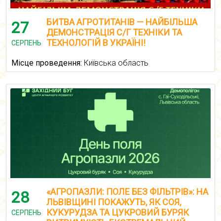
БИТВА АГРОТИТАНІВ — НАЙБІЛЬША
27
ДЕМОНСТРАЦІЯ С/Г ТЕХНІКИ ТА
ТЕХНОЛОГІЙ В УКРАЇНІ!
СЕРПЕНЬ
Місце проведення:
Київська область
«АГРОПАЗЛИ: ПОЛЕ БЕЗ ФІЛЬТРІВ»: НА
28
ЛЬВІВЩИНІ ПОКАЖУТЬ, ЯК СОЯ,
КУКУРУДЗА ТА ЦУКРОВИЙ БУРЯК
СЕРПЕНЬ