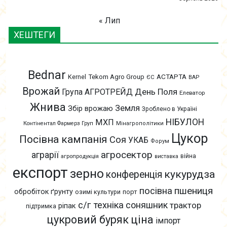
« Лип
ХЕШТЕГИ
Bednar
АСТАРТА
Kernel
Tekom Agro Group
ЄС
ВАР
Врожай
День Поля
Група АГРОТРЕЙД
Елеватор
Жнива
Земля
Збір врожаю
Зроблено в Україні
НІБУЛОН
МХП
Контінентал Фармерз Груп
Мінагрополітики
Цукор
Посівна кампанія
Соя
УКАБ
Форум
агросектор
аграрії
війна
агропродукція
виставка
експорт
зерно
кукурудза
конференція
пшениця
посівна
обробіток ґрунту
озимі культури
порт
с/г техніка
соняшник
трактор
ріпак
підтримка
цукровий буряк
ціна
імпорт