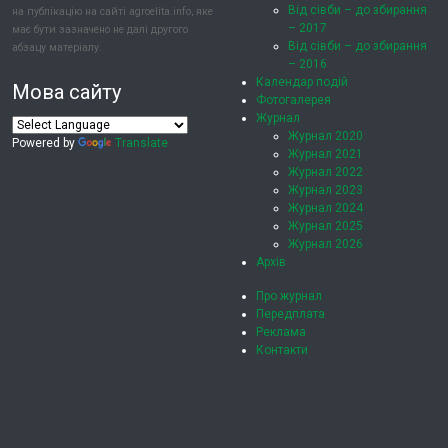
Від сівби – до збирання
на публікацію на сайті agroelita.info, яке
– 2017
має бути зазначено не далі другого
Від сівби – до збирання
абзацу матеріалу.
– 2016
Календар подій
Мова сайту
Фотогалерея
Журнал
Журнал 2020
Powered by
Translate
Журнал 2021
Журнал 2022
Журнал 2023
Журнал 2024
Журнал 2025
Журнал 2026
Архів
Про журнал
Передплата
Реклама
Контакти