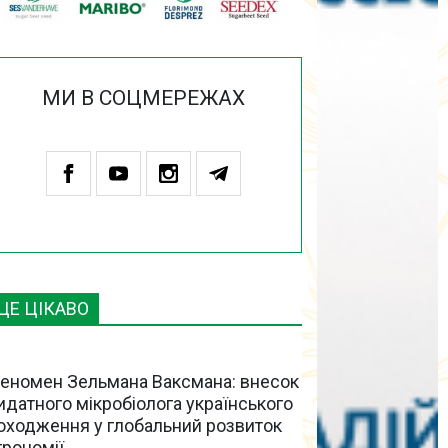
МИ В СОЦМЕРЕЖАХ
ЦЕ ЦІКАВО
еномен Зельмана Ваксмана: внесок
идатного мікробіолога українського
оходження у глобальний розвиток
грономії