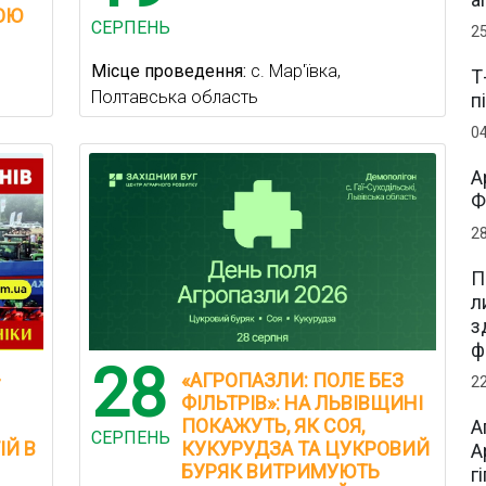
ОЮ
СЕРПЕНЬ
2
Місце проведення:
с. Мар'ївка,
Т
Полтавська область
п
0
А
Ф
2
П
л
з
ф
28
—
«АГРОПАЗЛИ: ПОЛЕ БЕЗ
2
ФІЛЬТРІВ»: НА ЛЬВІВЩИНІ
ПОКАЖУТЬ, ЯК СОЯ,
А
СЕРПЕНЬ
ІЙ В
КУКУРУДЗА ТА ЦУКРОВИЙ
А
БУРЯК ВИТРИМУЮТЬ
г