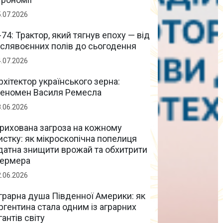
5.07.2026
-74: Трактор, який тягнув епоху — від
іслявоєнних полів до сьогодення
4.07.2026
рхітектор українського зерна:
еномен Василя Ремесла
8.06.2026
рихована загроза на кожному
истку: як мікроскопічна попелиця
датна знищити врожай та обхитрити
ермера
2.06.2026
грарна душа Південної Америки: як
ргентина стала одним із аграрних
ігантів світу