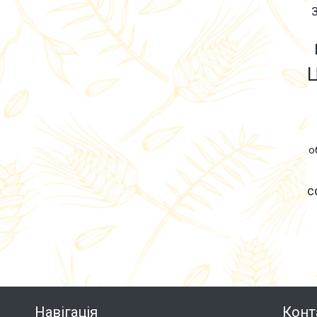
о
с
Навігація
Конт