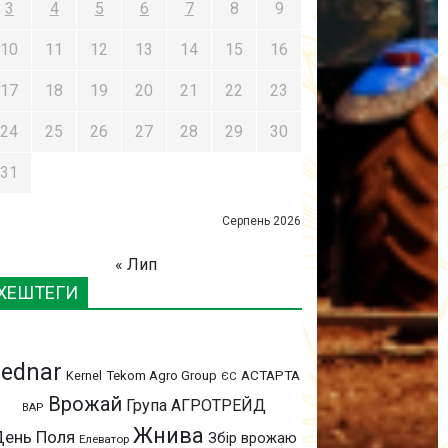
3
4
5
6
7
8
9
10
11
12
13
14
15
16
17
18
19
20
21
22
23
24
25
26
27
28
29
30
31
Серпень 2026
« Лип
ХЕШТЕГИ
ednar
АСТАРТА
Kernel
Tekom Agro Group
ЄС
Врожай
Група АГРОТРЕЙД
ВАР
Жнива
День Поля
Збір врожаю
Елеватор