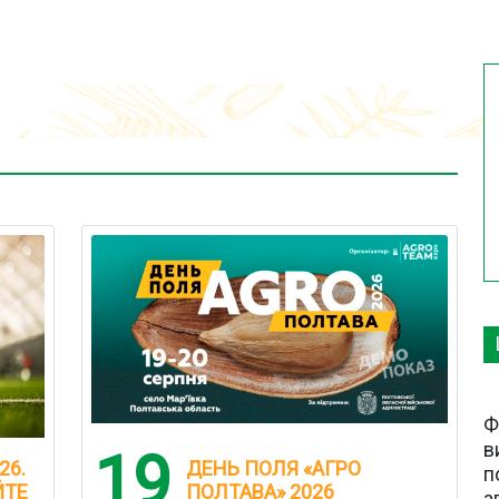
Ф
в
19
26.
ДЕНЬ ПОЛЯ «АГРО
п
ЙТЕ
ПОЛТАВА» 2026
а