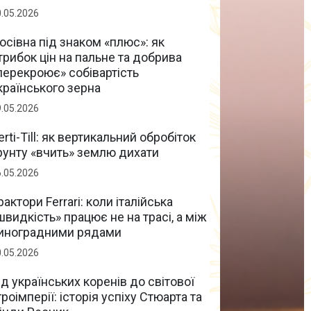
0.05.2026
осівна під знаком «плюс»: як
трибок цін на пальне та добрива
перекроює» собівартість
країнського зерна
9.05.2026
erti-Till: як вертикальний обробіток
рунту «вчить» землю дихати
6.05.2026
рактори Ferrari: коли італійська
швидкість» працює не на трасі, а між
иноградними рядами
0.05.2026
ід українських коренів до світової
гроімперії: історія успіху Стюарта та