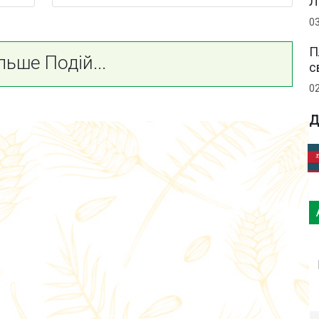
Л
0
П
льше Подій...
с
0
Д