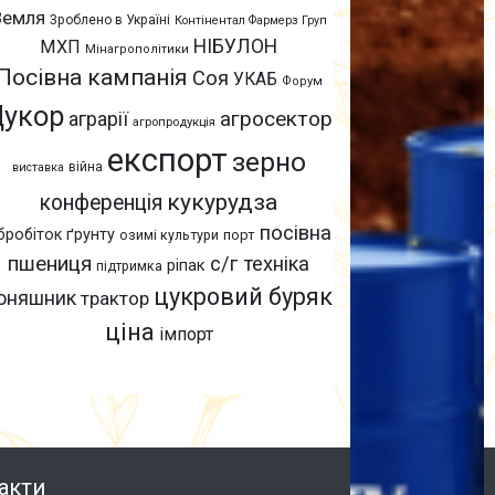
Земля
Зроблено в Україні
Контінентал Фармерз Груп
НІБУЛОН
МХП
Мінагрополітики
Посівна кампанія
Соя
УКАБ
Форум
Цукор
агросектор
аграрії
агропродукція
експорт
зерно
війна
виставка
кукурудза
конференція
посівна
бробіток ґрунту
озимі культури
порт
пшениця
с/г техніка
ріпак
підтримка
цукровий буряк
оняшник
трактор
ціна
імпорт
акти