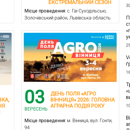
ЕКСТРЕМАЛЬНИЙ СЕЗОН
3
Місце проведення:
с. Гаї-Суходільські,
П
Золочівський район, Львівська область
с
«
у
2
V
ґ
1
Т
03
«
ДЕНЬ ПОЛЯ «АГРО
в
КА,
ВІННИЦЯ» 2026: ГОЛОВНА
НЯ
АГРАРНА ПОДІЯ РОКУ
1
ВЕРЕСЕНЬ
І
В
Місце проведення:
м. Вінниця, вул. Гонти,
а
94