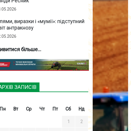
інди Ресник
3.05.2026
лями, виразки і «мумії»: підступний
віт антракнозу
2.05.2026
ивитися більше...
АРХІВ ЗАПИСІВ
Пн
Вт
Ср
Чт
Пт
Сб
Нд
1
2