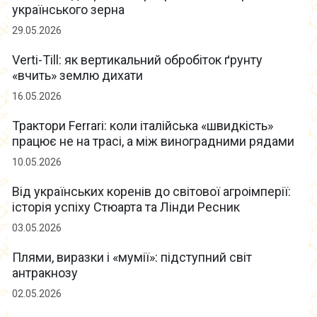
українського зерна
29.05.2026
Verti-Till: як вертикальний обробіток ґрунту
«вчить» землю дихати
16.05.2026
Трактори Ferrari: коли італійська «швидкість»
працює не на трасі, а між виноградними рядами
10.05.2026
Від українських коренів до світової агроімперії:
історія успіху Стюарта та Лінди Ресник
03.05.2026
Плями, виразки і «мумії»: підступний світ
антракнозу
02.05.2026