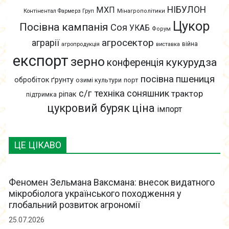
НІБУЛОН
МХП
Контінентал Фармерз Груп
Мінагрополітики
Цукор
Посівна кампанія
Соя
УКАБ
Форум
агросектор
аграрії
війна
агропродукція
виставка
експорт
зерно
кукурудза
конференція
пшениця
посівна
обробіток ґрунту
озимі культури
порт
с/г техніка
соняшник
трактор
ріпак
підтримка
цукровий буряк
ціна
імпорт
ЦЕ ЦІКАВО
Феномен Зельмана Ваксмана: внесок видатного
мікробіолога українського походження у
глобальний розвиток агрономії
25.07.2026