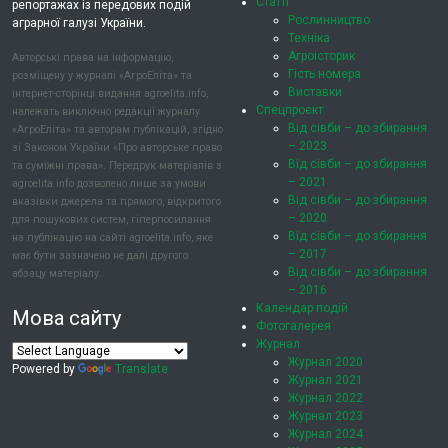
Статті
репортажах із передових подій
Рослинництво
аграрної галузі України.
Техніка
Агроісторик
Авторські права на інформацію,
Гість номера
розміщену у журналі «АгроЕліта» та
Виставки
інтернет-сторінці видання agroelita.info,
Спецпроєкт
належать виключно редакції журналу
Від сівби – до збирання
«АгроЕліта» та авторам публікацій, згідно
– 2023
зі Законом України «Про авторське право
Від сівби – до збирання
та суміжні права». Передрук матеріалів з
– 2021
agroelita.info дозволено лише за умови
Від сівби – до збирання
вказівки джерела та прямого, відкритого
– 2020
для пошукових систем, гіперпосилання
Від сівби – до збирання
на публікацію на сайті agroelita.info, яке
– 2017
має бути зазначено не далі другого
Від сівби – до збирання
абзацу матеріалу.
– 2016
Календар подій
Мова сайту
Фотогалерея
Журнал
Журнал 2020
Powered by
Translate
Журнал 2021
Журнал 2022
Журнал 2023
Журнал 2024