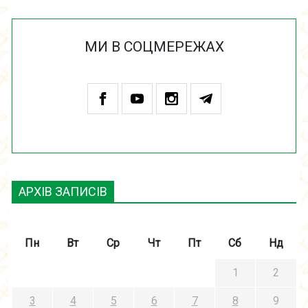
МИ В СОЦМЕРЕЖАХ
АРХІВ ЗАПИСІВ
Пн
Вт
Ср
Чт
Пт
Сб
Нд
1
2
3
4
5
6
7
8
9