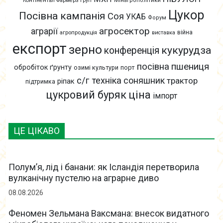
Контінентал Фармерз Груп
Мінагрополітики
Цукор
Посівна кампанія
Соя
УКАБ
Форум
агросектор
аграрії
війна
агропродукція
виставка
експорт
зерно
кукурудза
конференція
пшениця
посівна
обробіток ґрунту
озимі культури
порт
с/г техніка
соняшник
трактор
ріпак
підтримка
цукровий буряк
ціна
імпорт
ЦЕ ЦІКАВО
Полум’я, лід і банани: як Ісландія перетворила
вулканічну пустелю на аграрне диво
08.08.2026
Феномен Зельмана Ваксмана: внесок видатного