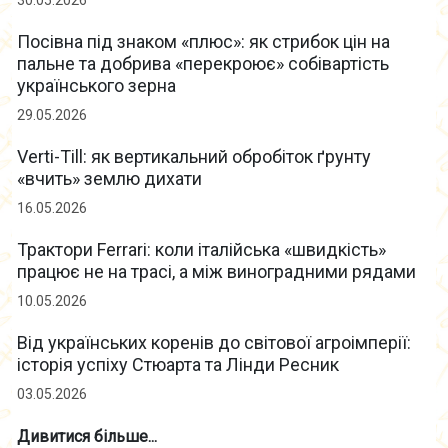
30.05.2026
Посівна під знаком «плюс»: як стрибок цін на
пальне та добрива «перекроює» собівартість
українського зерна
29.05.2026
Verti-Till: як вертикальний обробіток ґрунту
«вчить» землю дихати
16.05.2026
Трактори Ferrari: коли італійська «швидкість»
працює не на трасі, а між виноградними рядами
10.05.2026
Від українських коренів до світової агроімперії:
історія успіху Стюарта та Лінди Ресник
03.05.2026
Дивитися більше...