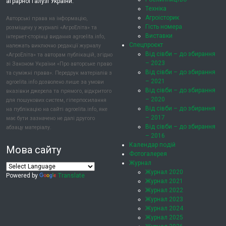
аграрної галузі України.
Техніка
Агроісторик
Авторські права на інформацію,
Гість номера
розміщену у журналі «АгроЕліта» та
Виставки
інтернет-сторінці видання agroelita.info,
Спецпроєкт
належать виключно редакції журналу
Від сівби – до збирання
«АгроЕліта» та авторам публікацій, згідно
– 2023
зі Законом України «Про авторське право
Від сівби – до збирання
та суміжні права». Передрук матеріалів з
– 2021
agroelita.info дозволено лише за умови
Від сівби – до збирання
вказівки джерела та прямого, відкритого
– 2020
для пошукових систем, гіперпосилання
Від сівби – до збирання
на публікацію на сайті agroelita.info, яке
– 2017
має бути зазначено не далі другого
Від сівби – до збирання
абзацу матеріалу.
– 2016
Календар подій
Мова сайту
Фотогалерея
Журнал
Журнал 2020
Powered by
Translate
Журнал 2021
Журнал 2022
Журнал 2023
Журнал 2024
Журнал 2025