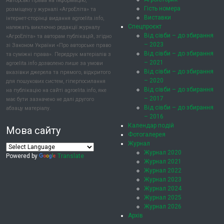
Авторські права на інформацію,
Гість номера
розміщену у журналі «АгроЕліта» та
Виставки
інтернет-сторінці видання agroelita.info,
Спецпроєкт
належать виключно редакції журналу
Від сівби – до збирання
«АгроЕліта» та авторам публікацій, згідно
– 2023
зі Законом України «Про авторське право
Від сівби – до збирання
та суміжні права». Передрук матеріалів з
– 2021
agroelita.info дозволено лише за умови
Від сівби – до збирання
вказівки джерела та прямого, відкритого
– 2020
для пошукових систем, гіперпосилання
Від сівби – до збирання
на публікацію на сайті agroelita.info, яке
– 2017
має бути зазначено не далі другого
Від сівби – до збирання
абзацу матеріалу.
– 2016
Календар подій
Мова сайту
Фотогалерея
Журнал
Журнал 2020
Powered by
Translate
Журнал 2021
Журнал 2022
Журнал 2023
Журнал 2024
Журнал 2025
Журнал 2026
Архів