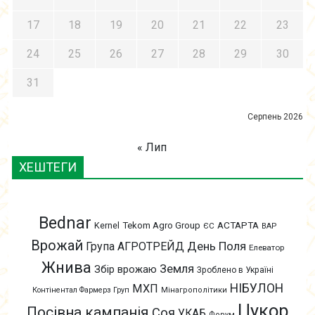
17
18
19
20
21
22
23
24
25
26
27
28
29
30
31
Серпень 2026
« Лип
ХЕШТЕГИ
Bednar
АСТАРТА
Kernel
Tekom Agro Group
ЄС
ВАР
Врожай
День Поля
Група АГРОТРЕЙД
Елеватор
Жнива
Земля
Збір врожаю
Зроблено в Україні
НІБУЛОН
МХП
Контінентал Фармерз Груп
Мінагрополітики
Цукор
Посівна кампанія
Соя
УКАБ
Форум