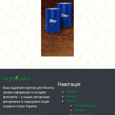
Навігація
Ваш надійний партнер для бізнесу.
Головна
Цікава інформація та яскраві
Новини
фотозвіти – у наших авторських
Статті
репортажах із передових подій
Рослинництво
аграрної галузі України.
Техніка
Агроісторик