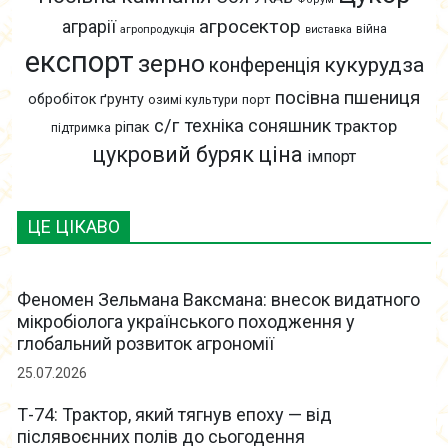
агросектор
аграрії
війна
агропродукція
виставка
експорт
зерно
кукурудза
конференція
пшениця
посівна
обробіток ґрунту
озимі культури
порт
с/г техніка
соняшник
трактор
ріпак
підтримка
цукровий буряк
ціна
імпорт
ЦЕ ЦІКАВО
Феномен Зельмана Ваксмана: внесок видатного
мікробіолога українського походження у
глобальний розвиток агрономії
25.07.2026
Т-74: Трактор, який тягнув епоху — від
післявоєнних полів до сьогодення