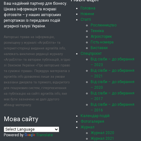
Ваш надійний партнер для бізнесу.
Головна
Цікава інформація та яскраві
Новини
фотозвіти – у наших авторських
Статті
репортажах із передових подій
Рослинництво
аграрної галузі України.
Техніка
Агроісторик
Авторські права на інформацію,
Гість номера
розміщену у журналі «АгроЕліта» та
Виставки
інтернет-сторінці видання agroelita.info,
Спецпроєкт
належать виключно редакції журналу
Від сівби – до збирання
«АгроЕліта» та авторам публікацій, згідно
– 2023
зі Законом України «Про авторське право
Від сівби – до збирання
та суміжні права». Передрук матеріалів з
– 2021
agroelita.info дозволено лише за умови
Від сівби – до збирання
вказівки джерела та прямого, відкритого
– 2020
для пошукових систем, гіперпосилання
Від сівби – до збирання
на публікацію на сайті agroelita.info, яке
– 2017
має бути зазначено не далі другого
Від сівби – до збирання
абзацу матеріалу.
– 2016
Календар подій
Мова сайту
Фотогалерея
Журнал
Журнал 2020
Powered by
Translate
Журнал 2021