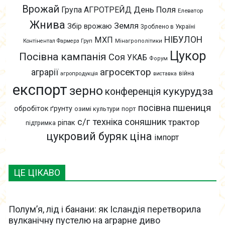
Врожай
День Поля
Група АГРОТРЕЙД
Елеватор
Жнива
Земля
Збір врожаю
Зроблено в Україні
НІБУЛОН
МХП
Контінентал Фармерз Груп
Мінагрополітики
Цукор
Посівна кампанія
Соя
УКАБ
Форум
агросектор
аграрії
війна
агропродукція
виставка
експорт
зерно
кукурудза
конференція
пшениця
посівна
обробіток ґрунту
озимі культури
порт
с/г техніка
соняшник
трактор
ріпак
підтримка
цукровий буряк
ціна
імпорт
ЦЕ ЦІКАВО
Полум’я, лід і банани: як Ісландія перетворила
вулканічну пустелю на аграрне диво