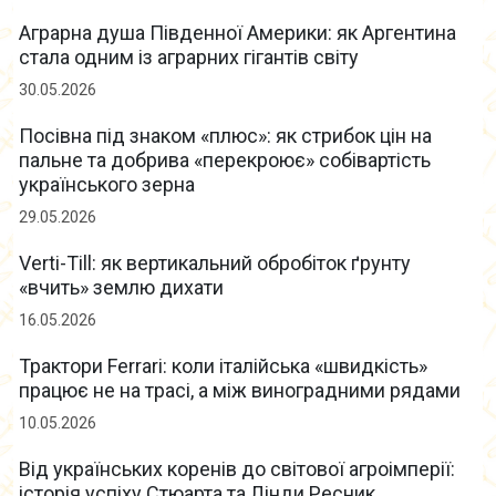
Аграрна душа Південної Америки: як Аргентина
стала одним із аграрних гігантів світу
30.05.2026
Посівна під знаком «плюс»: як стрибок цін на
пальне та добрива «перекроює» собівартість
українського зерна
29.05.2026
Verti-Till: як вертикальний обробіток ґрунту
«вчить» землю дихати
16.05.2026
Трактори Ferrari: коли італійська «швидкість»
працює не на трасі, а між виноградними рядами
10.05.2026
Від українських коренів до світової агроімперії:
історія успіху Стюарта та Лінди Ресник