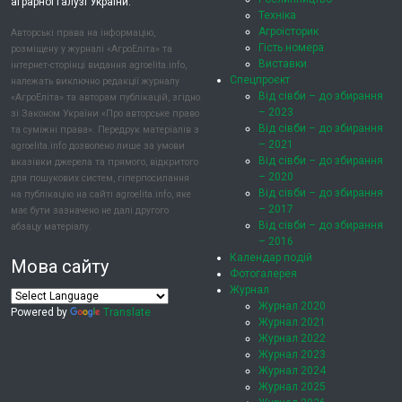
аграрної галузі України.
Техніка
Агроісторик
Авторські права на інформацію,
Гість номера
розміщену у журналі «АгроЕліта» та
Виставки
інтернет-сторінці видання agroelita.info,
Спецпроєкт
належать виключно редакції журналу
Від сівби – до збирання
«АгроЕліта» та авторам публікацій, згідно
– 2023
зі Законом України «Про авторське право
Від сівби – до збирання
та суміжні права». Передрук матеріалів з
– 2021
agroelita.info дозволено лише за умови
Від сівби – до збирання
вказівки джерела та прямого, відкритого
– 2020
для пошукових систем, гіперпосилання
Від сівби – до збирання
на публікацію на сайті agroelita.info, яке
– 2017
має бути зазначено не далі другого
Від сівби – до збирання
абзацу матеріалу.
– 2016
Календар подій
Мова сайту
Фотогалерея
Журнал
Журнал 2020
Powered by
Translate
Журнал 2021
Журнал 2022
Журнал 2023
Журнал 2024
Журнал 2025