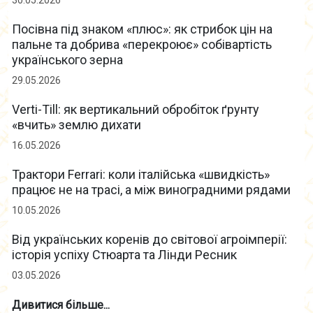
30.05.2026
Посівна під знаком «плюс»: як стрибок цін на
пальне та добрива «перекроює» собівартість
українського зерна
29.05.2026
Verti-Till: як вертикальний обробіток ґрунту
«вчить» землю дихати
16.05.2026
Трактори Ferrari: коли італійська «швидкість»
працює не на трасі, а між виноградними рядами
10.05.2026
Від українських коренів до світової агроімперії:
історія успіху Стюарта та Лінди Ресник
03.05.2026
Дивитися більше...