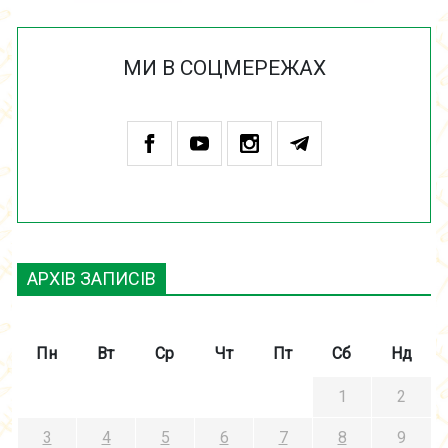
МИ В СОЦМЕРЕЖАХ
АРХІВ ЗАПИСІВ
Пн
Вт
Ср
Чт
Пт
Сб
Нд
1
2
3
4
5
6
7
8
9