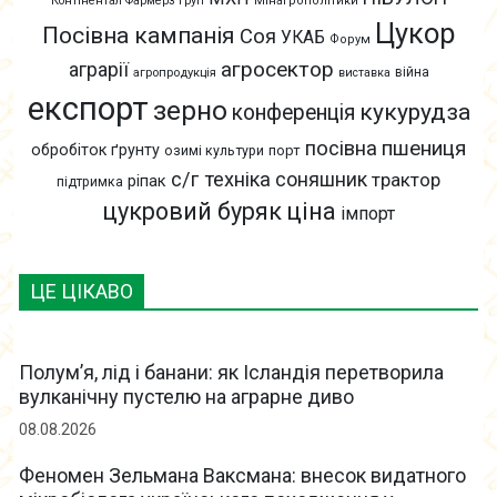
Контінентал Фармерз Груп
Мінагрополітики
Цукор
Посівна кампанія
Соя
УКАБ
Форум
агросектор
аграрії
війна
агропродукція
виставка
експорт
зерно
кукурудза
конференція
пшениця
посівна
обробіток ґрунту
озимі культури
порт
с/г техніка
соняшник
трактор
ріпак
підтримка
цукровий буряк
ціна
імпорт
ЦЕ ЦІКАВО
Полум’я, лід і банани: як Ісландія перетворила
вулканічну пустелю на аграрне диво
08.08.2026
Феномен Зельмана Ваксмана: внесок видатного