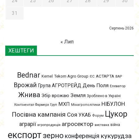
24
25
26
27
28
29
30
31
Серпень 2026
« Лип
ХЕШТЕГИ
Bednar
АСТАРТА
Kernel
Tekom Agro Group
ЄС
ВАР
Врожай
День Поля
Група АГРОТРЕЙД
Елеватор
Жнива
Земля
Збір врожаю
Зроблено в Україні
НІБУЛОН
МХП
Контінентал Фармерз Груп
Мінагрополітики
Цукор
Посівна кампанія
Соя
УКАБ
Форум
агросектор
аграрії
війна
агропродукція
виставка
експорт
зерно
кукурудза
конференція