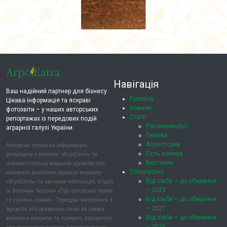
Навігація
Ваш надійний партнер для бізнесу.
Головна
Цікава інформація та яскраві
Новини
фотозвіти – у наших авторських
Статті
репортажах із передових подій
Рослинництво
аграрної галузі України.
Техніка
Агроісторик
Авторські права на інформацію,
Гість номера
розміщену у журналі «АгроЕліта» та
Виставки
інтернет-сторінці видання agroelita.info,
Спецпроєкт
належать виключно редакції журналу
Від сівби – до збирання
«АгроЕліта» та авторам публікацій, згідно
– 2023
зі Законом України «Про авторське право
Від сівби – до збирання
та суміжні права». Передрук матеріалів з
– 2021
agroelita.info дозволено лише за умови
Від сівби – до збирання
вказівки джерела та прямого, відкритого
– 2020