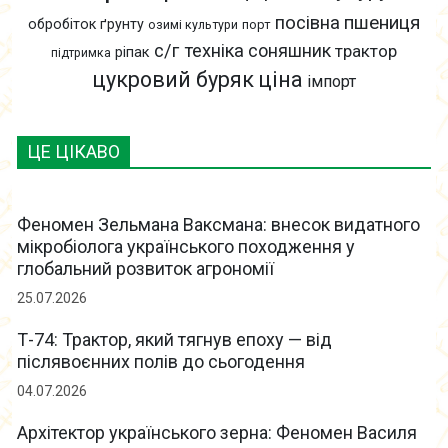
пшениця
посівна
обробіток ґрунту
озимі культури
порт
с/г техніка
соняшник
трактор
ріпак
підтримка
цукровий буряк
ціна
імпорт
ЦЕ ЦІКАВО
Феномен Зельмана Ваксмана: внесок видатного
мікробіолога українського походження у
глобальний розвиток агрономії
25.07.2026
Т-74: Трактор, який тягнув епоху — від
післявоєнних полів до сьогодення
04.07.2026
Архітектор українського зерна: Феномен Василя