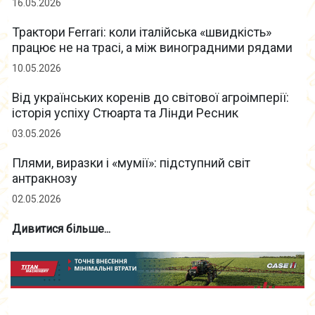
16.05.2026
Трактори Ferrari: коли італійська «швидкість»
працює не на трасі, а між виноградними рядами
10.05.2026
Від українських коренів до світової агроімперії:
історія успіху Стюарта та Лінди Ресник
03.05.2026
Плями, виразки і «мумії»: підступний світ
антракнозу
02.05.2026
Дивитися більше...