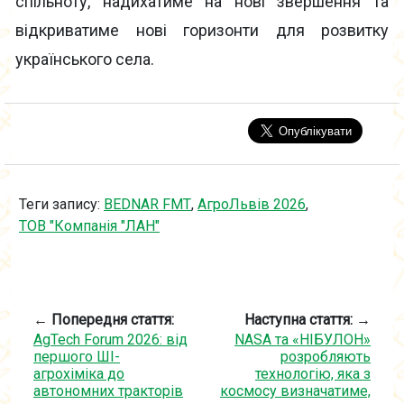
спільноту, надихатиме на нові звершення та
відкриватиме нові горизонти для розвитку
українського села.
Теги запису:
BEDNAR FMT
,
АгроЛьвів 2026
,
ТОВ "Компанія "ЛАН"
← Попередня стаття:
Наступна стаття: →
AgTech Forum 2026: від
NASA та «НІБУЛОН»
першого ШІ-
розробляють
агрохіміка до
технологію, яка з
автономних тракторів
космосу визначатиме,