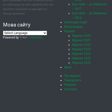
для пошукових систем, гіперпосилання
Від сівби – до збирання
на публікацію на сайті agroelita.info, яке
– 2017
має бути зазначено не далі другого
Від сівби – до збирання
абзацу матеріалу.
– 2016
Календар подій
Мова сайту
Фотогалерея
Журнал
Журнал 2020
Powered by
Translate
Журнал 2021
Журнал 2022
Журнал 2023
Журнал 2024
Журнал 2025
Журнал 2026
Архів
Про журнал
Передплата
Реклама
Контакти