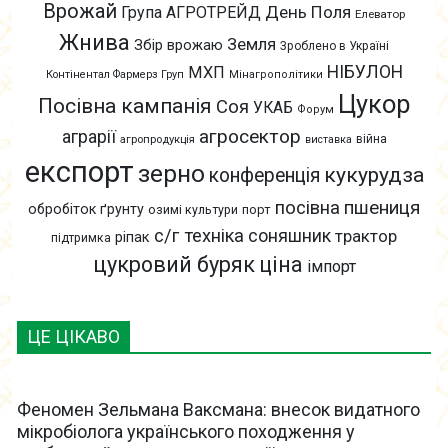
Врожай
День Поля
Група АГРОТРЕЙД
Елеватор
Жнива
Земля
Збір врожаю
Зроблено в Україні
НІБУЛОН
МХП
Контінентал Фармерз Груп
Мінагрополітики
Цукор
Посівна кампанія
Соя
УКАБ
Форум
агросектор
аграрії
війна
агропродукція
виставка
експорт
зерно
кукурудза
конференція
пшениця
посівна
обробіток ґрунту
озимі культури
порт
с/г техніка
соняшник
трактор
ріпак
підтримка
цукровий буряк
ціна
імпорт
ЦЕ ЦІКАВО
Феномен Зельмана Ваксмана: внесок видатного
мікробіолога українського походження у