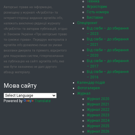
Техніка
Агроісторик
Авторські права на інформацію,
Гість номера
розміщену у журналі «АгроЕліта» та
Виставки
інтернет-сторінці видання agroelita.info,
Спецпроєкт
належать виключно редакції журналу
Від сівби – до збирання
«АгроЕліта» та авторам публікацій, згідно
– 2023
зі Законом України «Про авторське право
Від сівби – до збирання
та суміжні права». Передрук матеріалів з
– 2021
agroelita.info дозволено лише за умови
Від сівби – до збирання
вказівки джерела та прямого, відкритого
– 2020
для пошукових систем, гіперпосилання
Від сівби – до збирання
на публікацію на сайті agroelita.info, яке
– 2017
має бути зазначено не далі другого
Від сівби – до збирання
абзацу матеріалу.
– 2016
Календар подій
Мова сайту
Фотогалерея
Журнал
Журнал 2020
Powered by
Translate
Журнал 2021
Журнал 2022
Журнал 2023
Журнал 2024
Журнал 2025
Журнал 2026