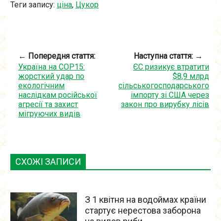
Теги запису:
ціна
,
Цукор
← Попередня стаття:
Наступна стаття: →
Україна на COP15:
ЄС ризикує втратити
жорсткий удар по
$8,9 млрд
екологічним
сільськогосподарського
наслідкам російської
імпорту зі США через
агресії та захист
закон про вирубку лісів
мігруючих видів
СХОЖІ ЗАПИСИ
З 1 квітня на водоймах країни
стартує нерестова заборона