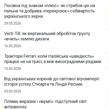
Посівна під знаком «плюс»: як стрибок цін на
пальне та добрива «перекроює» собівартість
українського зерна
29.05.2026
Verti-Till: як вертикальний обробіток ґрунту
«вчить» землю дихати
16.05.2026
Трактори Ferrari: коли італійська «швидкість»
працює не на трасі, а між виноградними рядами
10.05.2026
Від українських коренів до світової агроімперії:
історія успіху Стюарта та Лінди Ресник
03.05.2026
Плями, виразки і «мумії»: підступний світ
антракнозу