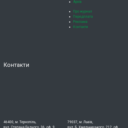
Архів
Про журнал
Передплата
Реклама
Контакти
Контакти
46400, м. Тернопіль,
79037, м. Львів,
вул. Степана Будного, 36, оф. 9
вул. Б. Хмельницького, 212, оф.