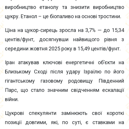
виробництво етанолу та знизити виробництво
цукру. Етанол – це біопаливо на основі тростини.
Ціна на цукор-сирець зросла на 3,7% — до 15,34
центів/фунт, досягнувши найвищого рівня з
середини жовтня 2025 року в 15,49 центів/фунт.
Іран атакував ключові енергетичні об’єкти на
Близькому Сході після удару Ізраїлю по його
гігантському газовому родовищу Південний
Парс, що стало значним свідченням ескалації
війни.
Цукрові спекулянти замінюють свої короткі
позиції довгими, які, по суті, є ставками на