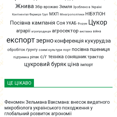
Жнива
Земля
Збір врожаю
Зроблено в Україні
НІБУЛОН
МХП
Контінентал Фармерз Груп
Мінагрополітики
Цукор
Посівна кампанія
Соя
УКАБ
Форум
агросектор
аграрії
війна
агропродукція
виставка
експорт
зерно
кукурудза
конференція
пшениця
посівна
обробіток ґрунту
озимі культури
порт
с/г техніка
соняшник
трактор
ріпак
підтримка
цукровий буряк
ціна
імпорт
ЦЕ ЦІКАВО
Феномен Зельмана Ваксмана: внесок видатного
мікробіолога українського походження у
глобальний розвиток агрономії