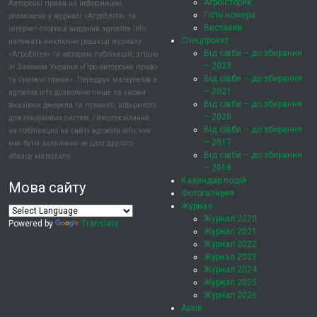
Агроісторик
Авторські права на інформацію,
Гість номера
розміщену у журналі «АгроЕліта» та
Виставки
інтернет-сторінці видання agroelita.info,
Спецпроєкт
належать виключно редакції журналу
Від сівби – до збирання
«АгроЕліта» та авторам публікацій, згідно
– 2023
зі Законом України «Про авторське право
Від сівби – до збирання
та суміжні права». Передрук матеріалів з
– 2021
agroelita.info дозволено лише за умови
Від сівби – до збирання
вказівки джерела та прямого, відкритого
– 2020
для пошукових систем, гіперпосилання
Від сівби – до збирання
на публікацію на сайті agroelita.info, яке
– 2017
має бути зазначено не далі другого
Від сівби – до збирання
абзацу матеріалу.
– 2016
Календар подій
Мова сайту
Фотогалерея
Журнал
Журнал 2020
Powered by
Translate
Журнал 2021
Журнал 2022
Журнал 2023
Журнал 2024
Журнал 2025
Журнал 2026
Архів