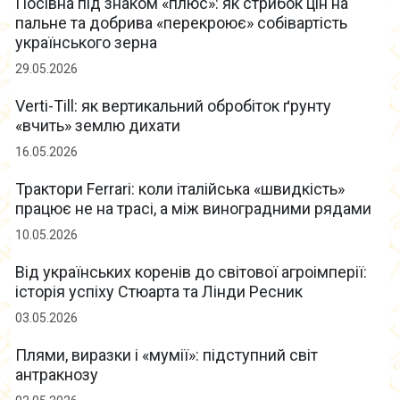
Посівна під знаком «плюс»: як стрибок цін на
пальне та добрива «перекроює» собівартість
українського зерна
29.05.2026
Verti-Till: як вертикальний обробіток ґрунту
«вчить» землю дихати
16.05.2026
Трактори Ferrari: коли італійська «швидкість»
працює не на трасі, а між виноградними рядами
10.05.2026
Від українських коренів до світової агроімперії:
історія успіху Стюарта та Лінди Ресник
03.05.2026
Плями, виразки і «мумії»: підступний світ
антракнозу