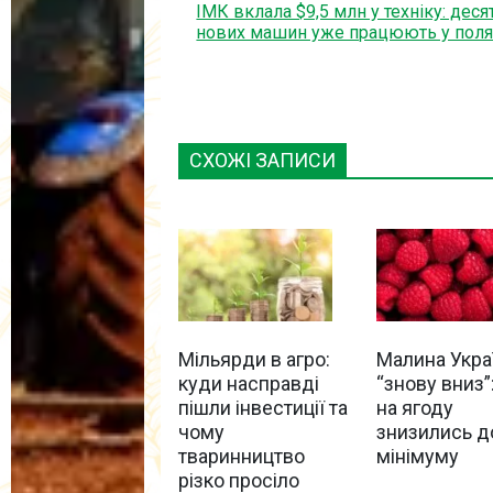
ІМК вклала $9,5 млн у техніку: деся
нових машин уже працюють у поля
СХОЖІ ЗАПИСИ
Мільярди в агро:
Малина Укра
куди насправді
“знову вниз”:
пішли інвестиції та
на ягоду
чому
знизились д
тваринництво
мінімуму
різко просіло