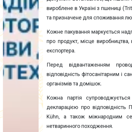
вироблене в Україні з пшениці (Trit
та призначене для споживання л
Кожне пакування маркується надп
про продукт, місце виробництва,
експортера.
Перед відвантаженням провод
відповідність фітосанітарним і са
організмів та домішок.
Кожна партія супроводжується 
декларацією про відповідність Про
Kühn, а також міжнародним се
нетваринного походження.