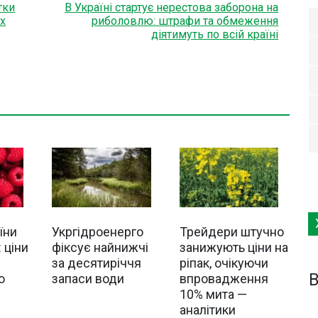
тки
В Україні стартує нерестова заборона на
х
риболовлю: штрафи та обмеження
діятимуть по всій країні
їни
Укргідроенерго
Трейдери штучно
 ціни
фіксує найнижчі
занижують ціни на
за десятиріччя
ріпак, очікуючи
B
о
запаси води
впровадження
10% мита —
аналітики