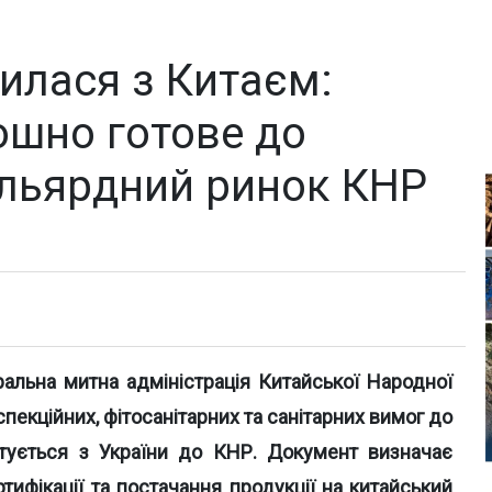
илася з Китаєм:
шно готове до
ільярдний ринок КНР
льна митна адміністрація Китайської Народної
пекційних, фітосанітарних та санітарних вимог до
тується з України до КНР. Документ визначає
тифікації та постачання продукції на китайський