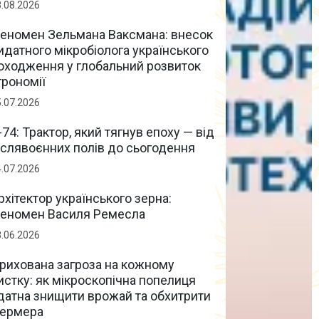
8.08.2026
еномен Зельмана Ваксмана: внесок
идатного мікробіолога українського
оходження у глобальний розвиток
грономії
5.07.2026
-74: Трактор, який тягнув епоху — від
іслявоєнних полів до сьогодення
4.07.2026
рхітектор українського зерна:
еномен Василя Ремесла
8.06.2026
рихована загроза на кожному
истку: як мікроскопічна попелиця
датна знищити врожай та обхитрити
ермера