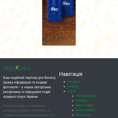
Навігація
Ваш надійний партнер для бізнесу.
Головна
Цікава інформація та яскраві
Новини
фотозвіти – у наших авторських
Статті
репортажах із передових подій
Рослинництво
аграрної галузі України.
Техніка
Агроісторик
Авторські права на інформацію,
Гість номера
розміщену у журналі «АгроЕліта» та
Виставки
інтернет-сторінці видання agroelita.info,