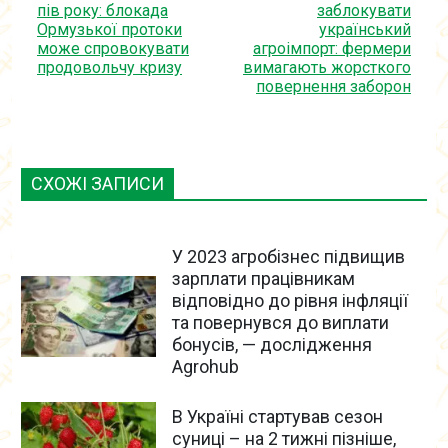
пів року: блокада
заблокувати
Ормузької протоки
український
може спровокувати
агроімпорт: фермери
продовольчу кризу
вимагають жорсткого
повернення заборон
СХОЖІ ЗАПИСИ
У 2023 агробізнес підвищив
зарплати працівникам
відповідно до рівня інфляції
та повернувся до виплати
бонусів, — дослідження
Agrohub
В Україні стартував сезон
суниці – на 2 тижні пізніше,