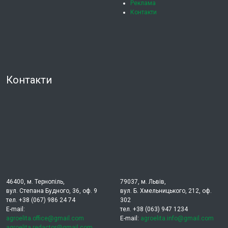
Реклама
Контакти
Контакти
46400, м. Тернопіль,
79037, м. Львів,
вул. Степана Будного, 36, оф. 9
вул. Б. Хмельницького, 212, оф.
тел. +38 (067) 986 24 74
302
E-mail:
тел. +38 (063) 947 1234
agroelita.office@gmail.com
E-mail:
agroelita.info@gmail.com
agroelita.redactor@gmail.com