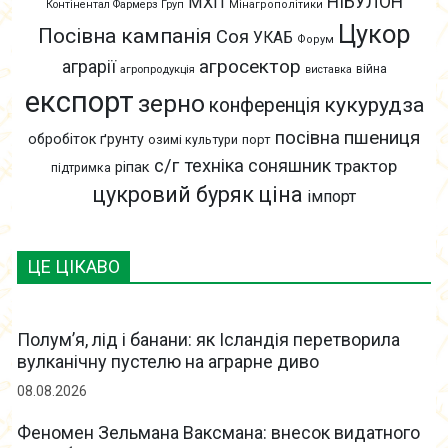
НІБУЛОН
МХП
Контінентал Фармерз Груп
Мінагрополітики
Цукор
Посівна кампанія
Соя
УКАБ
Форум
агросектор
аграрії
війна
агропродукція
виставка
експорт
зерно
кукурудза
конференція
пшениця
посівна
обробіток ґрунту
озимі культури
порт
с/г техніка
соняшник
трактор
ріпак
підтримка
цукровий буряк
ціна
імпорт
ЦЕ ЦІКАВО
Полум’я, лід і банани: як Ісландія перетворила
вулканічну пустелю на аграрне диво
08.08.2026
Феномен Зельмана Ваксмана: внесок видатного