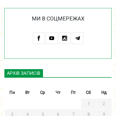
МИ В СОЦМЕРЕЖАХ
АРХІВ ЗАПИСІВ
Пн
Вт
Ср
Чт
Пт
Сб
Нд
1
2
3
4
5
6
7
8
9