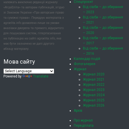
Спецпроєкт
належать виключно редакції журналу
Від сівби – до збирання
«АгроЕліта» та авторам публікацій, згідно
– 2023
зі Законом України «Про авторське право
Від сівби – до збирання
та суміжні права». Передрук матеріалів з
– 2021
agroelita.info дозволено лише за умови
Від сівби – до збирання
вказівки джерела та прямого, відкритого
– 2020
для пошукових систем, гіперпосилання
Від сівби – до збирання
на публікацію на сайті agroelita.info, яке
– 2017
має бути зазначено не далі другого
Від сівби – до збирання
абзацу матеріалу.
– 2016
Календар подій
Мова сайту
Фотогалерея
Журнал
Журнал 2020
Powered by
Translate
Журнал 2021
Журнал 2022
Журнал 2023
Журнал 2024
Журнал 2025
Журнал 2026
Архів
Про журнал
Передплата