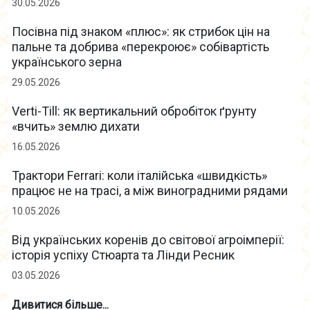
30.05.2026
Посівна під знаком «плюс»: як стрибок цін на
пальне та добрива «перекроює» собівартість
українського зерна
29.05.2026
Verti-Till: як вертикальний обробіток ґрунту
«вчить» землю дихати
16.05.2026
Трактори Ferrari: коли італійська «швидкість»
працює не на трасі, а між виноградними рядами
10.05.2026
Від українських коренів до світової агроімперії:
історія успіху Стюарта та Лінди Ресник
03.05.2026
Дивитися більше...