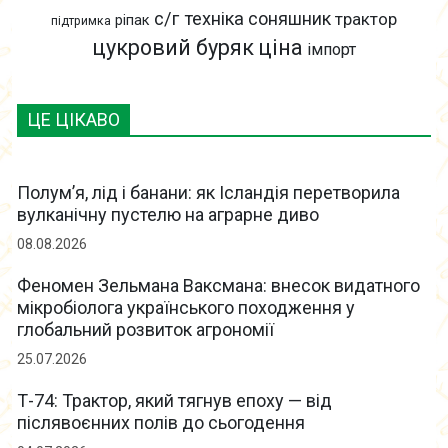
с/г техніка
соняшник
трактор
ріпак
підтримка
цукровий буряк
ціна
імпорт
ЦЕ ЦІКАВО
Полум’я, лід і банани: як Ісландія перетворила
вулканічну пустелю на аграрне диво
08.08.2026
Феномен Зельмана Ваксмана: внесок видатного
мікробіолога українського походження у
глобальний розвиток агрономії
25.07.2026
Т-74: Трактор, який тягнув епоху — від
післявоєнних полів до сьогодення