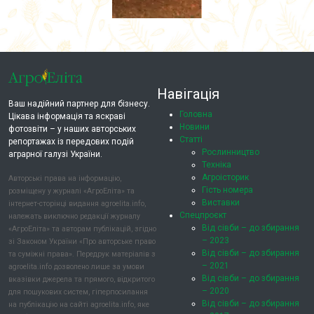
Навігація
Ваш надійний партнер для бізнесу.
Головна
Цікава інформація та яскраві
Новини
фотозвіти – у наших авторських
Статті
репортажах із передових подій
Рослинництво
аграрної галузі України.
Техніка
Агроісторик
Авторські права на інформацію,
Гість номера
розміщену у журналі «АгроЕліта» та
Виставки
інтернет-сторінці видання agroelita.info,
Спецпроєкт
належать виключно редакції журналу
Від сівби – до збирання
«АгроЕліта» та авторам публікацій, згідно
– 2023
зі Законом України «Про авторське право
Від сівби – до збирання
та суміжні права». Передрук матеріалів з
– 2021
agroelita.info дозволено лише за умови
Від сівби – до збирання
вказівки джерела та прямого, відкритого
– 2020
для пошукових систем, гіперпосилання
Від сівби – до збирання
на публікацію на сайті agroelita.info, яке