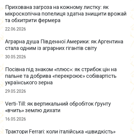
Прихована загроза на кожному листку: як
мікроскопічна попелиця здатна знищити врожай
та обхитрити фермера
22.06.2026
Аграрна душа Південної Америки: як Аргентина
стала одним із аграрних гігантів світу
30.05.2026
Посівна під знаком «плюс»: як стрибок цін на
пальне та добрива «перекроює» собівартість
українського зерна
29.05.2026
Verti-Till: як вертикальний обробіток ґрунту
«вчить» землю дихати
16.05.2026
Трактори Ferrari: коли італійська «швидкість»