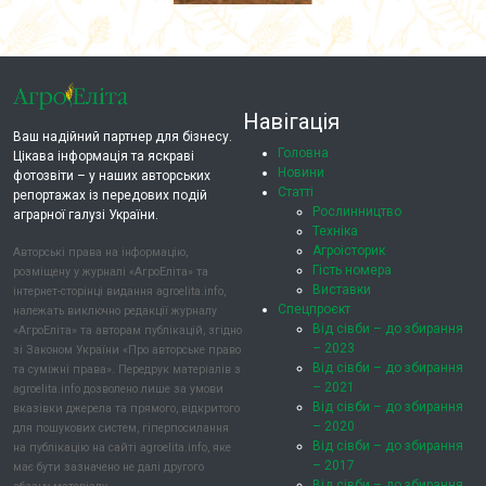
Навігація
Ваш надійний партнер для бізнесу.
Головна
Цікава інформація та яскраві
Новини
фотозвіти – у наших авторських
Статті
репортажах із передових подій
Рослинництво
аграрної галузі України.
Техніка
Агроісторик
Авторські права на інформацію,
Гість номера
розміщену у журналі «АгроЕліта» та
Виставки
інтернет-сторінці видання agroelita.info,
Спецпроєкт
належать виключно редакції журналу
Від сівби – до збирання
«АгроЕліта» та авторам публікацій, згідно
– 2023
зі Законом України «Про авторське право
Від сівби – до збирання
та суміжні права». Передрук матеріалів з
– 2021
agroelita.info дозволено лише за умови
Від сівби – до збирання
вказівки джерела та прямого, відкритого
– 2020
для пошукових систем, гіперпосилання
Від сівби – до збирання
на публікацію на сайті agroelita.info, яке
– 2017
має бути зазначено не далі другого
Від сівби – до збирання