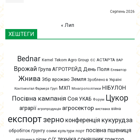
Серпень 2026
« Лип
ХЕШТЕГИ
Bednar
АСТАРТА
Kernel
Tekom Agro Group
ЄС
ВАР
Врожай
День Поля
Група АГРОТРЕЙД
Елеватор
Жнива
Земля
Збір врожаю
Зроблено в Україні
НІБУЛОН
МХП
Контінентал Фармерз Груп
Мінагрополітики
Цукор
Посівна кампанія
Соя
УКАБ
Форум
агросектор
аграрії
війна
агропродукція
виставка
експорт
зерно
кукурудза
конференція
пшениця
посівна
обробіток ґрунту
озимі культури
порт
с/г техніка
соняшник
трактор
ріпак
підтримка