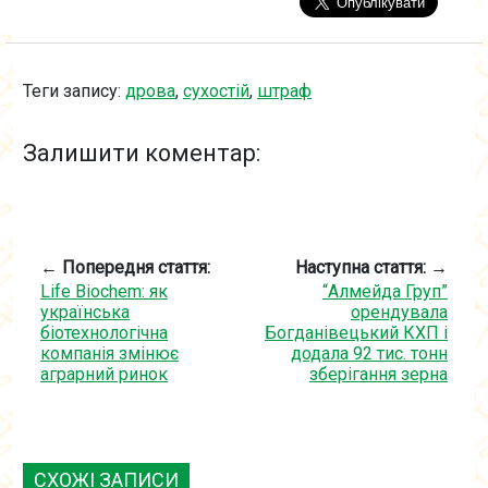
Теги запису:
дрова
,
сухостій
,
штраф
Залишити коментар:
← Попередня стаття:
Наступна стаття: →
Life Biochem: як
“Алмейда Груп”
українська
орендувала
біотехнологічна
Богданівецький КХП і
компанія змінює
додала 92 тис. тонн
аграрний ринок
зберігання зерна
СХОЖІ ЗАПИСИ