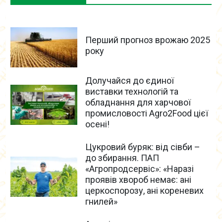
Перший прогноз врожаю 2025
року
Долучайся до єдиної
виставки технологій та
обладнання для харчової
промисловості Agro2Food цієї
осені!
Цукровий буряк: від сівби –
до збирання. ПАП
«Агропродсервіс»: «Наразі
проявів хвороб немає: ані
церкоспорозу, ані кореневих
гнилей»