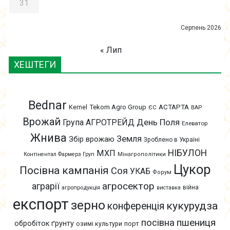
31
Серпень 2026
« Лип
ХЕШТЕГИ
Bednar
АСТАРТА
Kernel
Tekom Agro Group
ЄС
ВАР
Врожай
День Поля
Група АГРОТРЕЙД
Елеватор
Жнива
Земля
Збір врожаю
Зроблено в Україні
НІБУЛОН
МХП
Контінентал Фармерз Груп
Мінагрополітики
Цукор
Посівна кампанія
Соя
УКАБ
Форум
агросектор
аграрії
війна
агропродукція
виставка
експорт
зерно
кукурудза
конференція
пшениця
посівна
обробіток ґрунту
озимі культури
порт