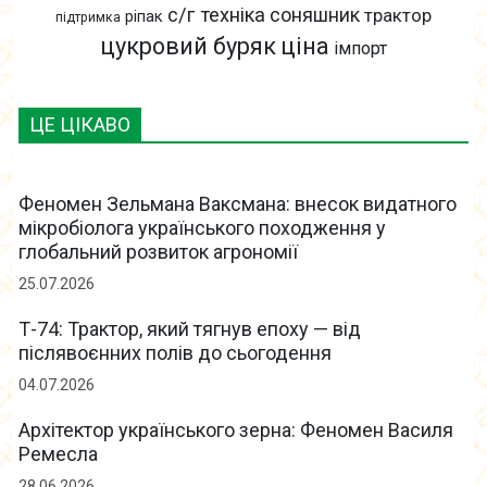
с/г техніка
соняшник
трактор
ріпак
підтримка
цукровий буряк
ціна
імпорт
ЦЕ ЦІКАВО
Феномен Зельмана Ваксмана: внесок видатного
мікробіолога українського походження у
глобальний розвиток агрономії
25.07.2026
Т-74: Трактор, який тягнув епоху — від
післявоєнних полів до сьогодення
04.07.2026
Архітектор українського зерна: Феномен Василя
Ремесла
28.06.2026