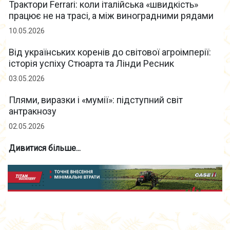
Трактори Ferrari: коли італійська «швидкість»
працює не на трасі, а між виноградними рядами
10.05.2026
Від українських коренів до світової агроімперії:
історія успіху Стюарта та Лінди Ресник
03.05.2026
Плями, виразки і «мумії»: підступний світ
антракнозу
02.05.2026
Дивитися більше...