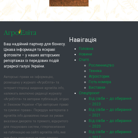
Навігація
Ваш надійний партнер для бізнесу.
Головна
Цікава інформація та яскраві
Новини
фотозвіти – у наших авторських
Статті
репортажах із передових подій
Рослинництво
аграрної галузі України.
Техніка
Агроісторик
Авторські права на інформацію,
Гість номера
розміщену у журналі «АгроЕліта» та
Виставки
інтернет-сторінці видання agroelita.info,
Спецпроєкт
належать виключно редакції журналу
Від сівби – до збирання
«АгроЕліта» та авторам публікацій, згідно
– 2023
зі Законом України «Про авторське право
Від сівби – до збирання
та суміжні права». Передрук матеріалів з
– 2021
agroelita.info дозволено лише за умови
Від сівби – до збирання
вказівки джерела та прямого, відкритого
– 2020
для пошукових систем, гіперпосилання
Від сівби – до збирання
на публікацію на сайті agroelita.info, яке
– 2017
має бути зазначено не далі другого