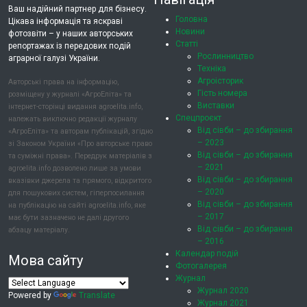
Ваш надійний партнер для бізнесу.
Головна
Цікава інформація та яскраві
Новини
фотозвіти – у наших авторських
Статті
репортажах із передових подій
Рослинництво
аграрної галузі України.
Техніка
Агроісторик
Авторські права на інформацію,
Гість номера
розміщену у журналі «АгроЕліта» та
Виставки
інтернет-сторінці видання agroelita.info,
Спецпроєкт
належать виключно редакції журналу
Від сівби – до збирання
«АгроЕліта» та авторам публікацій, згідно
– 2023
зі Законом України «Про авторське право
Від сівби – до збирання
та суміжні права». Передрук матеріалів з
– 2021
agroelita.info дозволено лише за умови
Від сівби – до збирання
вказівки джерела та прямого, відкритого
– 2020
для пошукових систем, гіперпосилання
Від сівби – до збирання
на публікацію на сайті agroelita.info, яке
– 2017
має бути зазначено не далі другого
Від сівби – до збирання
абзацу матеріалу.
– 2016
Календар подій
Мова сайту
Фотогалерея
Журнал
Журнал 2020
Powered by
Translate
Журнал 2021