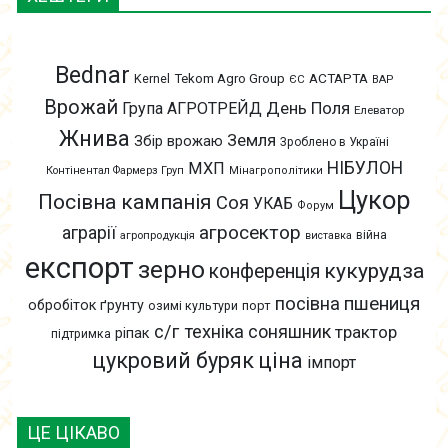
Bednar
АСТАРТА
Kernel
Tekom Agro Group
ЄС
ВАР
Врожай
День Поля
Група АГРОТРЕЙД
Елеватор
Жнива
Земля
Збір врожаю
Зроблено в Україні
НІБУЛОН
МХП
Контінентал Фармерз Груп
Мінагрополітики
Цукор
Посівна кампанія
Соя
УКАБ
Форум
агросектор
аграрії
війна
агропродукція
виставка
експорт
зерно
кукурудза
конференція
пшениця
посівна
обробіток ґрунту
озимі культури
порт
с/г техніка
соняшник
трактор
ріпак
підтримка
цукровий буряк
ціна
імпорт
ЦЕ ЦІКАВО