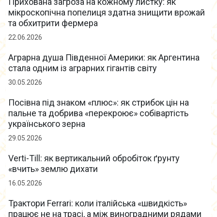
Прихована загроза на кожному листку: як
мікроскопічна попелиця здатна знищити врожай
та обхитрити фермера
22.06.2026
Аграрна душа Південної Америки: як Аргентина
стала одним із аграрних гігантів світу
30.05.2026
Посівна під знаком «плюс»: як стрибок цін на
пальне та добрива «перекроює» собівартість
українського зерна
29.05.2026
Verti-Till: як вертикальний обробіток ґрунту
«вчить» землю дихати
16.05.2026
Трактори Ferrari: коли італійська «швидкість»
працює не на трасі, а між виноградними рядами