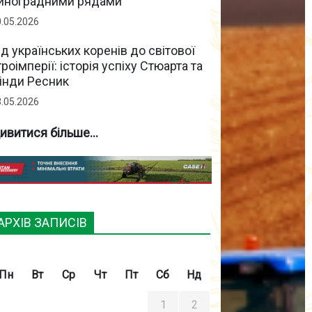
иноградними рядами
0.05.2026
ід українських коренів до світової
гроімперії: історія успіху Стюарта та
інди Ресник
3.05.2026
ивитися більше...
АРХІВ ЗАПИСІВ
Пн
Вт
Ср
Чт
Пт
Сб
Нд
1
2