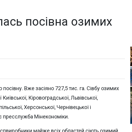
алась посівна озимих
 посівну. Вже засіяно 727,5 тис. га. Сівбу озимих
 Київської, Кіровоградської, Львівської,
ільської, Херсонської, Чернівецької і
яє пресслужба Мінекономіки.
ьгоспвиробники майже всіх областей сіють озимий