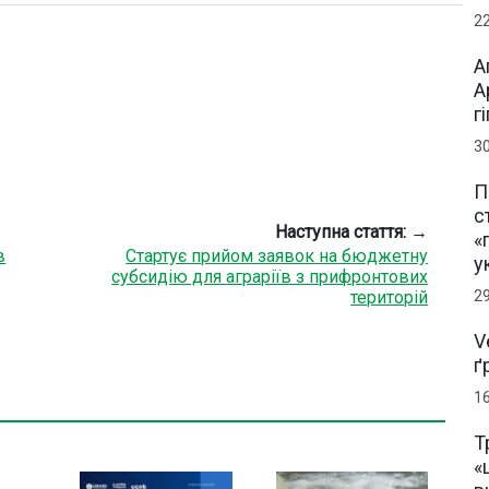
2
А
А
г
3
П
с
Наступна стаття: →
«
в
Стартує прийом заявок на бюджетну
у
субсидію для аграріїв з прифронтових
2
територій
V
ґ
1
Т
«