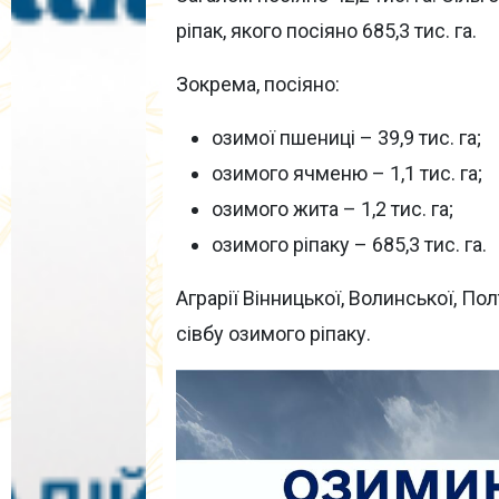
ріпак, якого посіяно 685,3 тис. га.
Зокрема, посіяно:
озимої пшениці – 39,9 тис. га;
озимого ячменю – 1,1 тис. га;
озимого жита – 1,2 тис. га;
озимого ріпаку – 685,3 тис. га.
Аграрії Вінницької, Волинської, П
сівбу озимого ріпаку.