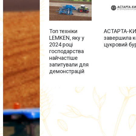
Топ техніки
АСТАРТА-КИ
LEMKEN, яку у
завершила к
2024 році
цукровий бу
господарства
найчастіше
запитували для
демонстрацій