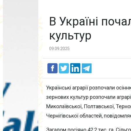
В Україні поч
культур
09.09.2025
Українські аграрії розпочали осінню
зернових культур розпочали аграрії
Миколаївської, Полтавської, Терноп
Чернігівської областей, повідомл
Загалом посіяно 42,2 тис. га. Сіл