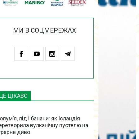
МИ В СОЦМЕРЕЖАХ
ЦЕ ЦІКАВО
олум’я, лід і банани: як Ісландія
еретворила вулканічну пустелю на
грарне диво