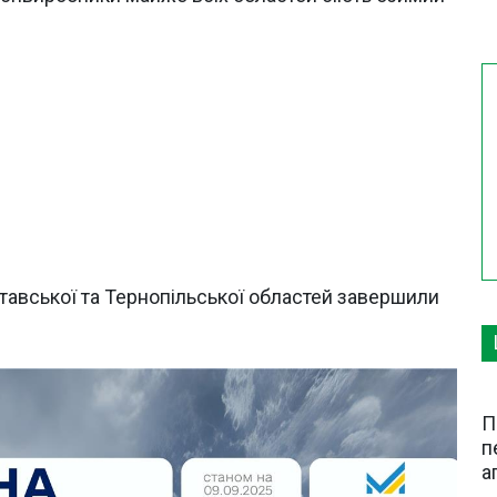
олтавської та Тернопільської областей завершили
П
п
а