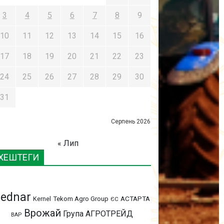
3
4
5
6
7
8
9
10
11
12
13
14
15
16
17
18
19
20
21
22
23
24
25
26
27
28
29
30
31
Серпень 2026
« Лип
ХЕШТЕГИ
ednar
АСТАРТА
Kernel
Tekom Agro Group
ЄС
Врожай
Група АГРОТРЕЙД
ВАР