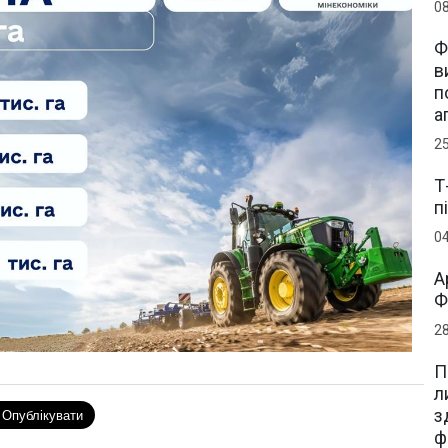
0
Ф
в
п
а
2
Т
п
0
А
Ф
2
П
л
з
ф