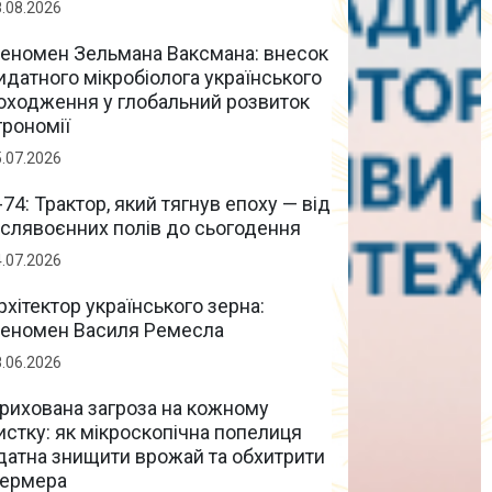
8.08.2026
еномен Зельмана Ваксмана: внесок
идатного мікробіолога українського
оходження у глобальний розвиток
грономії
5.07.2026
-74: Трактор, який тягнув епоху — від
іслявоєнних полів до сьогодення
4.07.2026
рхітектор українського зерна:
еномен Василя Ремесла
8.06.2026
рихована загроза на кожному
истку: як мікроскопічна попелиця
датна знищити врожай та обхитрити
ермера