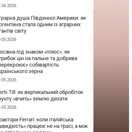
2.06.2026
грарна душа Південної Америки: як
ргентина стала одним із аграрних
ігантів світу
0.05.2026
осівна під знаком «плюс»: як
трибок цін на пальне та добрива
перекроює» собівартість
країнського зерна
9.05.2026
erti-Till: як вертикальний обробіток
рунту «вчить» землю дихати
6.05.2026
рактори Ferrari: коли італійська
швидкість» працює не на трасі, а між