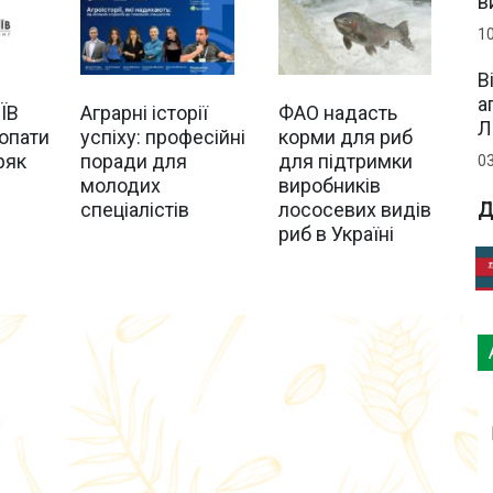
в
1
В
а
ЇВ
Аграрні історії
ФАО надасть
Л
опати
успіху: професійні
корми для риб
ряк
поради для
для підтримки
0
молодих
виробників
спеціалістів
лососевих видів
Д
риб в Україні