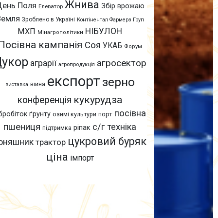
Жнива
День Поля
Збір врожаю
Елеватор
Земля
Зроблено в Україні
Контінентал Фармерз Груп
НІБУЛОН
МХП
Мінагрополітики
Посівна кампанія
Соя
УКАБ
Форум
Цукор
агросектор
аграрії
агропродукція
експорт
зерно
війна
виставка
кукурудза
конференція
посівна
бробіток ґрунту
озимі культури
порт
пшениця
с/г техніка
ріпак
підтримка
цукровий буряк
оняшник
трактор
ціна
імпорт