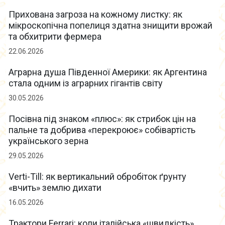
Прихована загроза на кожному листку: як
мікроскопічна попелиця здатна знищити врожай
та обхитрити фермера
22.06.2026
Аграрна душа Південної Америки: як Аргентина
стала одним із аграрних гігантів світу
30.05.2026
Посівна під знаком «плюс»: як стрибок цін на
пальне та добрива «перекроює» собівартість
українського зерна
29.05.2026
Verti-Till: як вертикальний обробіток ґрунту
«вчить» землю дихати
16.05.2026
Трактори Ferrari: коли італійська «швидкість»