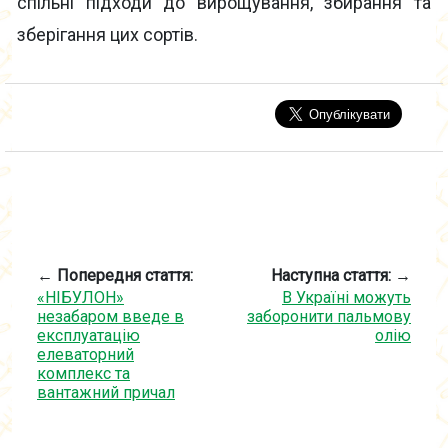
спільні підходи до вирощування, збирання та
зберігання цих сортів.
← Попередня стаття:
Наступна стаття: →
«НІБУЛОН»
В Україні можуть
незабаром введе в
заборонити пальмову
експлуатацію
олію
елеваторний
комплекс та
вантажний причал