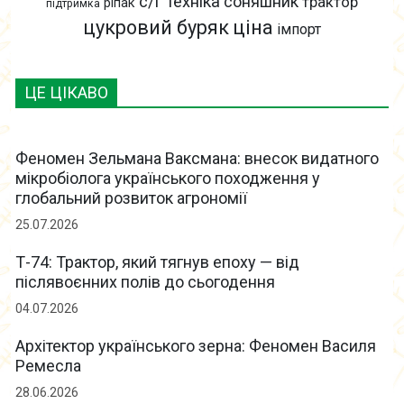
с/г техніка
соняшник
трактор
ріпак
підтримка
цукровий буряк
ціна
імпорт
ЦЕ ЦІКАВО
Феномен Зельмана Ваксмана: внесок видатного
мікробіолога українського походження у
глобальний розвиток агрономії
25.07.2026
Т-74: Трактор, який тягнув епоху — від
післявоєнних полів до сьогодення
04.07.2026
Архітектор українського зерна: Феномен Василя
Ремесла
28.06.2026