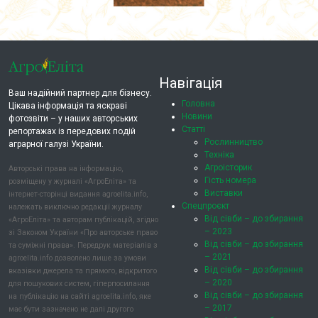
Навігація
Ваш надійний партнер для бізнесу.
Головна
Цікава інформація та яскраві
Новини
фотозвіти – у наших авторських
Статті
репортажах із передових подій
Рослинництво
аграрної галузі України.
Техніка
Агроісторик
Авторські права на інформацію,
Гість номера
розміщену у журналі «АгроЕліта» та
Виставки
інтернет-сторінці видання agroelita.info,
Спецпроєкт
належать виключно редакції журналу
Від сівби – до збирання
«АгроЕліта» та авторам публікацій, згідно
– 2023
зі Законом України «Про авторське право
Від сівби – до збирання
та суміжні права». Передрук матеріалів з
– 2021
agroelita.info дозволено лише за умови
Від сівби – до збирання
вказівки джерела та прямого, відкритого
– 2020
для пошукових систем, гіперпосилання
Від сівби – до збирання
на публікацію на сайті agroelita.info, яке
– 2017
має бути зазначено не далі другого