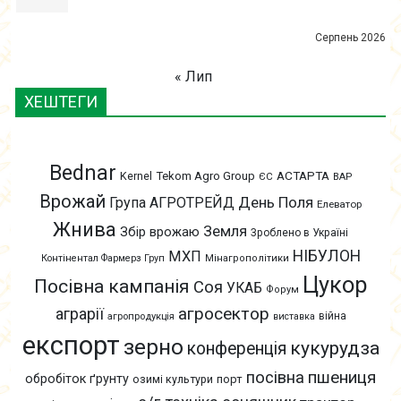
Серпень 2026
« Лип
ХЕШТЕГИ
Bednar
АСТАРТА
Kernel
Tekom Agro Group
ЄС
ВАР
Врожай
День Поля
Група АГРОТРЕЙД
Елеватор
Жнива
Земля
Збір врожаю
Зроблено в Україні
НІБУЛОН
МХП
Контінентал Фармерз Груп
Мінагрополітики
Цукор
Посівна кампанія
Соя
УКАБ
Форум
агросектор
аграрії
війна
агропродукція
виставка
експорт
зерно
кукурудза
конференція
пшениця
посівна
обробіток ґрунту
озимі культури
порт