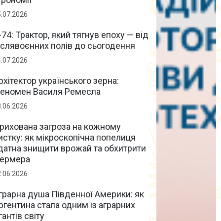
5.07.2026
-74: Трактор, який тягнув епоху — від
іслявоєнних полів до сьогодення
4.07.2026
рхітектор українського зерна:
еномен Василя Ремесла
8.06.2026
рихована загроза на кожному
истку: як мікроскопічна попелиця
датна знищити врожай та обхитрити
ермера
2.06.2026
грарна душа Південної Америки: як
ргентина стала одним із аграрних
ігантів світу