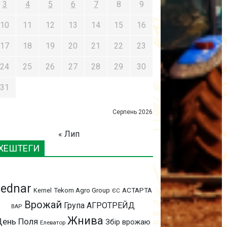
3
4
5
6
7
8
9
10
11
12
13
14
15
16
17
18
19
20
21
22
23
24
25
26
27
28
29
30
31
Серпень 2026
« Лип
ХЕШТЕГИ
ednar
АСТАРТА
Kernel
Tekom Agro Group
ЄС
Врожай
Група АГРОТРЕЙД
ВАР
Жнива
День Поля
Збір врожаю
Елеватор