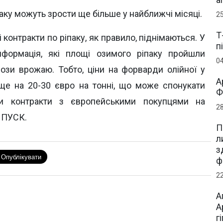
аку можуть зрости ще більше у найближчі місяці.
2
Т
і контракти по ріпаку, як правило, піднімаються. У
п
нформація, які площі озимого ріпаку пройшли
0
ози врожаю. Тобто, ціни на форварди олійної у
А
 ще на 20-30 євро на тонні, що може спонукати
Ф
ати контракти з європейськими покупцями на
2
у ПУСК.
П
л
з
ф
2
А
А
г