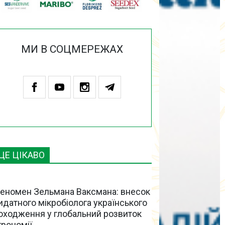
МИ В СОЦМЕРЕЖАХ
ЦЕ ЦІКАВО
еномен Зельмана Ваксмана: внесок
идатного мікробіолога українського
оходження у глобальний розвиток
грономії