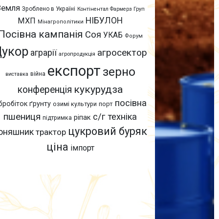
Земля
Зроблено в Україні
Контінентал Фармерз Груп
НІБУЛОН
МХП
Мінагрополітики
Посівна кампанія
Соя
УКАБ
Форум
Цукор
агросектор
аграрії
агропродукція
експорт
зерно
війна
виставка
кукурудза
конференція
посівна
бробіток ґрунту
озимі культури
порт
пшениця
с/г техніка
ріпак
підтримка
цукровий буряк
оняшник
трактор
ціна
імпорт