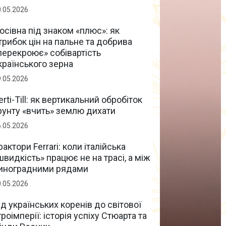
0.05.2026
осівна під знаком «плюс»: як
трибок цін на пальне та добрива
перекроює» собівартість
країнського зерна
9.05.2026
erti-Till: як вертикальний обробіток
рунту «вчить» землю дихати
6.05.2026
рактори Ferrari: коли італійська
швидкість» працює не на трасі, а між
иноградними рядами
0.05.2026
ід українських коренів до світової
гроімперії: історія успіху Стюарта та