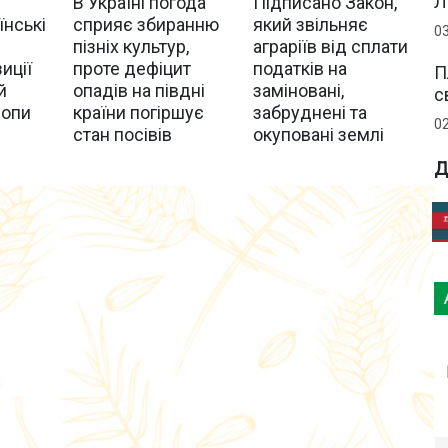
Л
В Україні погода
Підписано Закон,
їнські
сприяє збиранню
який звільняє
0
пізніх культур,
аграріїв від сплати
иції
проте дефіцит
податків на
П
й
опадів на півдні
заміновані,
с
ропи
країни погіршує
забруднені та
0
стан посівів
окуповані землі
Д