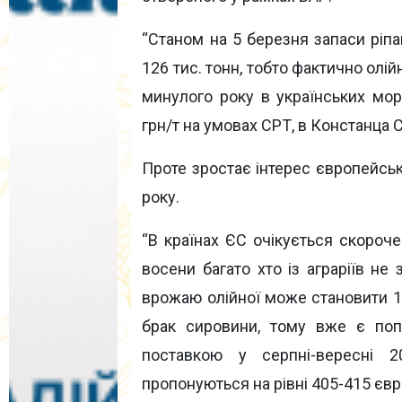
“Cтаном на 5 березня запаси ріпа
126 тис. тонн, тобто фактично олі
минулого року в українських мор
грн/т на умовах СРТ, в Констанца С
Проте зростає інтерес європейськ
року.
“В країнах ЄС очікується скороче
восени багато хто із аграріїв не
врожаю олійної може становити 1
брак сировини, тому вже є попи
поставкою у серпні-вересні 
пропонуються на рівні 405-415 євро