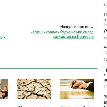
3
П
с
«
Наступна стаття: →
у
«Хорш Україна» будує новий склад
яду
запчастин на Київщині
2
V
ґ
1
Т
«
в
1
В
а