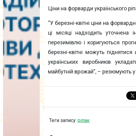
Ціни на форварди українського ріп
“У березні-квітні ціни на форвардн
ці місяці надходить уточнена і
перезимівлю і коригуються прогн
березні-квітні можуть піднятися
українських виробників уклад
майбутній врожай”, – резюмують 
Теги запису:
ріпак