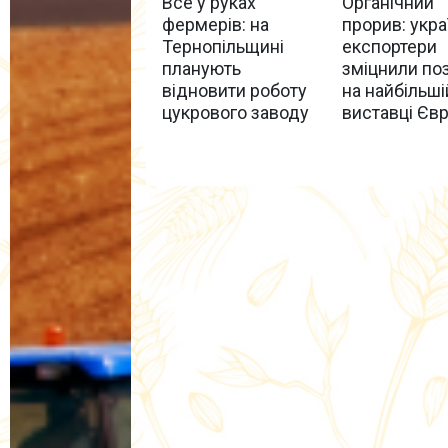
Все у руках
Органічний
фермерів: на
прорив: укра
Тернопільщині
експортери
планують
зміцнили поз
відновити роботу
на найбільші
цукрового заводу
виставці Єв