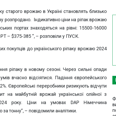
ку старого врожаю в Україні становлять близько
йну розпродано. Індикативно ціни на ріпак врожаю
ських портах знаходяться на рівні: 15500-16000
РТ – $375-385 “, – розповіли у ПУСК.
их покупців до українського ріпаку врожаю 2024
ння ріпаку в новому сезоні. Через сильні опади
 зумів вчасно відсіятися. Падіння європейського
2%. Європейські переробники ризикують відчути
т на майбутній врожай української олійної з
Ф
2024 року. Ціни на умовах DAP Німеччина
в
п
 за тонну”, – повідомили аналітики.
а