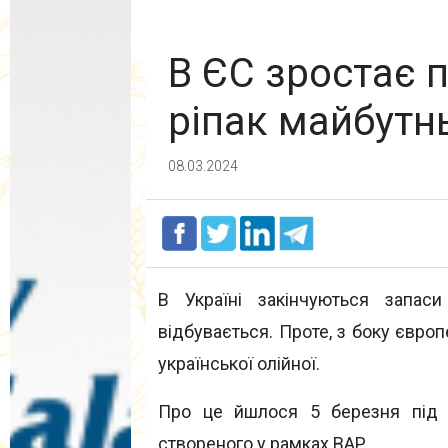
В ЄС зростає 
ріпак майбут
08.03.2024
В Україні закінчуються запас
відбувається. Проте, з боку євро
української олійної.
Про це йшлося 5 березня під ч
створеного у рамках ВАР.