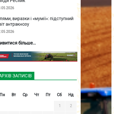
інди Ресник
3.05.2026
лями, виразки і «мумії»: підступний
віт антракнозу
2.05.2026
ивитися більше...
АРХІВ ЗАПИСІВ
Пн
Вт
Ср
Чт
Пт
Сб
Нд
1
2