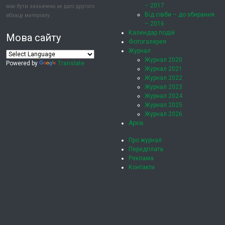
– 2017
має бути зазначено не далі другого
Від сівби – до збирання
абзацу матеріалу.
– 2016
Календар подій
Мова сайту
Фотогалерея
Журнал
Журнал 2020
Powered by
Translate
Журнал 2021
Журнал 2022
Журнал 2023
Журнал 2024
Журнал 2025
Журнал 2026
Архів
Про журнал
Передплата
Реклама
Контакти