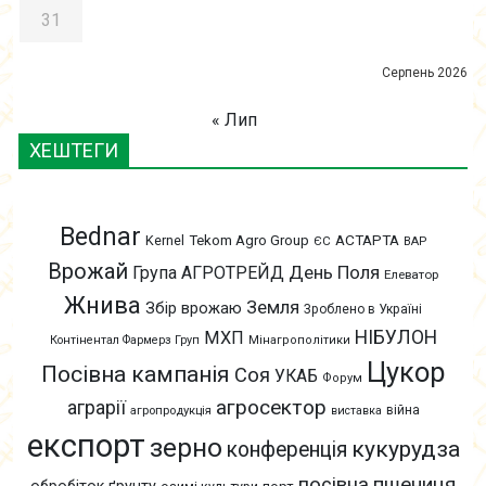
31
Серпень 2026
« Лип
ХЕШТЕГИ
Bednar
АСТАРТА
Kernel
Tekom Agro Group
ЄС
ВАР
Врожай
День Поля
Група АГРОТРЕЙД
Елеватор
Жнива
Земля
Збір врожаю
Зроблено в Україні
НІБУЛОН
МХП
Контінентал Фармерз Груп
Мінагрополітики
Цукор
Посівна кампанія
Соя
УКАБ
Форум
агросектор
аграрії
війна
агропродукція
виставка
експорт
зерно
кукурудза
конференція
пшениця
посівна