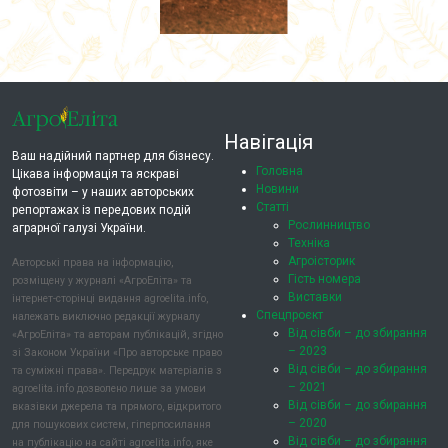
Навігація
Ваш надійний партнер для бізнесу.
Головна
Цікава інформація та яскраві
Новини
фотозвіти – у наших авторських
Статті
репортажах із передових подій
Рослинництво
аграрної галузі України.
Техніка
Агроісторик
Авторські права на інформацію,
Гість номера
розміщену у журналі «АгроЕліта» та
Виставки
інтернет-сторінці видання agroelita.info,
Спецпроєкт
належать виключно редакції журналу
Від сівби – до збирання
«АгроЕліта» та авторам публікацій, згідно
– 2023
зі Законом України «Про авторське право
Від сівби – до збирання
та суміжні права». Передрук матеріалів з
– 2021
agroelita.info дозволено лише за умови
Від сівби – до збирання
вказівки джерела та прямого, відкритого
– 2020
для пошукових систем, гіперпосилання
Від сівби – до збирання
на публікацію на сайті agroelita.info, яке