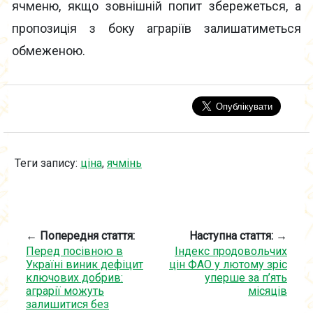
ячменю, якщо зовнішній попит збережеться, а
пропозиція з боку аграріїв залишатиметься
обмеженою.
Теги запису:
ціна
,
ячмінь
← Попередня стаття:
Наступна стаття: →
Перед посівною в
Індекс продовольчих
Україні виник дефіцит
цін ФАО у лютому зріс
ключових добрив:
уперше за п’ять
аграрії можуть
місяців
залишитися без