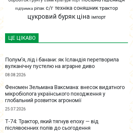
обробіток ґрунту
озимі культури
порт
с/г техніка
соняшник
трактор
ріпак
підтримка
цукровий буряк
ціна
імпорт
ЦЕ ЦІКАВО
Полум’я, лід і банани: як Ісландія перетворила
вулканічну пустелю на аграрне диво
08.08.2026
Феномен Зельмана Ваксмана: внесок видатного
мікробіолога українського походження у
глобальний розвиток агрономії
25.07.2026
Т-74: Трактор, який тягнув епоху — від
післявоєнних полів до сьогодення