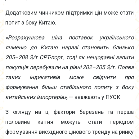
Додатковим чинником підтримки цін може стати
попит з боку Китаю.
«Розрахункова ціна поставок українського
ячменю до Китаю наразі становить близько
205–208 $/т CPT-порт, тоді як нещодавні запити
покупців перебували на рівні 202–205 $/т. Поява
таких індикативів може свідчити про
формування більш стабільного попиту з боку
китайських імпортерів»,
— вважають у ПУСК.
З огляду на ці фактори березень та перша
половина квітня можуть стати періодом
формування висхідного цінового тренду на ринку