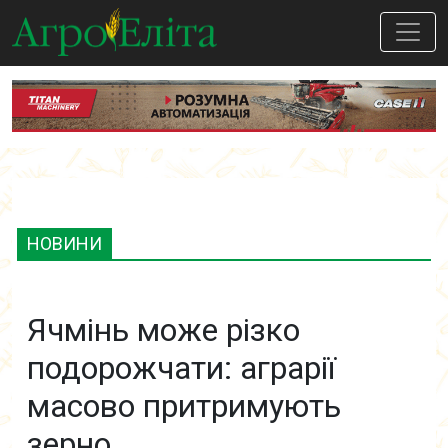
НОВИНИ
Ячмінь може різко
подорожчати: аграрії
масово притримують
зерно