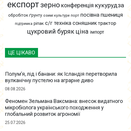
експорт
зерно
кукурудза
конференція
пшениця
посівна
обробіток ґрунту
озимі культури
порт
с/г техніка
соняшник
трактор
ріпак
підтримка
цукровий буряк
ціна
імпорт
ЦЕ ЦІКАВО
Полум’я, лід і банани: як Ісландія перетворила
вулканічну пустелю на аграрне диво
08.08.2026
Феномен Зельмана Ваксмана: внесок видатного
мікробіолога українського походження у
глобальний розвиток агрономії
25.07.2026