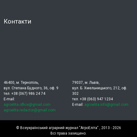
Контакти
46400, м. Тернопіль,
79037, м. Львів,
вул. Степана Будного, 36, оф. 9
вул. Б. Хмельницького, 212, оф.
тел. +38 (067) 986 24 74
302
E-mail:
тел. +38 (063) 947 1234
agroelita.office@gmail.com
E-mail:
agroelita.info@gmail.com
agroelita.redactor@gmail.com
©
Всеукраїнський аграрний журнал "АгроЕліта"
, 2013 - 2026
Всі права захищено.