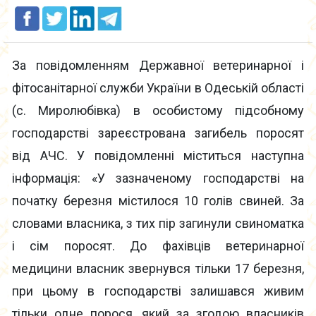
За повідомленням Державної ветеринарної і
фітосанітарної служби України в Одеській області
(с. Миролюбівка) в особистому підсобному
господарстві зареєстрована загибель поросят
від АЧС. У повідомленні міститься наступна
інформація: «У зазначеному господарстві на
початку березня містилося 10 голів свиней. За
словами власника, з тих пір загинули свиноматка
і сім поросят. До фахівців ветеринарної
медицини власник звернувся тільки 17 березня,
при цьому в господарстві залишався живим
тільки одне порося, який за згодою власників