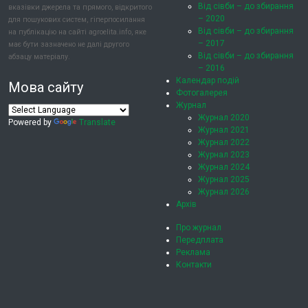
Від сівби – до збирання
вказівки джерела та прямого, відкритого
– 2020
для пошукових систем, гіперпосилання
Від сівби – до збирання
на публікацію на сайті agroelita.info, яке
– 2017
має бути зазначено не далі другого
Від сівби – до збирання
абзацу матеріалу.
– 2016
Календар подій
Мова сайту
Фотогалерея
Журнал
Журнал 2020
Powered by
Translate
Журнал 2021
Журнал 2022
Журнал 2023
Журнал 2024
Журнал 2025
Журнал 2026
Архів
Про журнал
Передплата
Реклама
Контакти