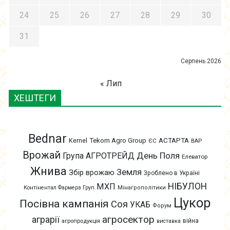
24
25
26
27
28
29
30
31
Серпень 2026
« Лип
ХЕШТЕГИ
Bednar
АСТАРТА
Kernel
Tekom Agro Group
ЄС
ВАР
Врожай
День Поля
Група АГРОТРЕЙД
Елеватор
Жнива
Земля
Збір врожаю
Зроблено в Україні
НІБУЛОН
МХП
Контінентал Фармерз Груп
Мінагрополітики
Цукор
Посівна кампанія
Соя
УКАБ
Форум
агросектор
аграрії
війна
агропродукція
виставка