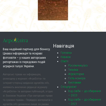
Навігація
Ваш надійний партнер для бізнесу.
Головна
Цікава інформація та яскраві
Новини
фотозвіти – у наших авторських
Статті
репортажах із передових подій
Рослинництво
аграрної галузі України.
Техніка
Агроісторик
Авторські права на інформацію,
Гість номера
розміщену у журналі «АгроЕліта» та
Виставки
інтернет-сторінці видання agroelita.info,
Спецпроєкт
належать виключно редакції журналу
Від сівби – до збирання
«АгроЕліта» та авторам публікацій, згідно
– 2023
зі Законом України «Про авторське право
Від сівби – до збирання
та суміжні права». Передрук матеріалів з
– 2021
agroelita.info дозволено лише за умови