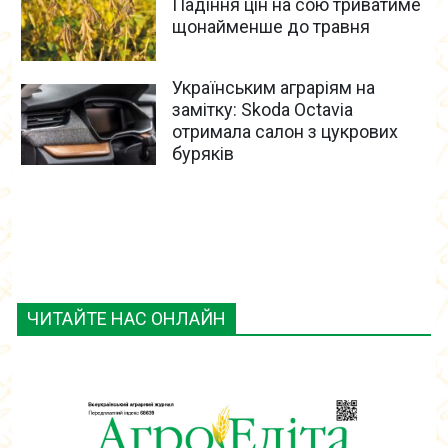
Падіння цін на сою триватиме
щонайменше до травня
Українським аграріям на
замітку: Skoda Octavia
отримала салон з цукрових
буряків
ЧИТАЙТЕ НАС ОНЛАЙН