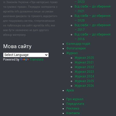
– 2023
зі Законом України «Про авторське право
Від сівби – до збирання
та суміжні права». Передрук матеріалів з
– 2021
agroelita.info дозволено лише за умови
Від сівби – до збирання
вказівки джерела та прямого, відкритого
– 2020
для пошукових систем, гіперпосилання
Від сівби – до збирання
на публікацію на сайті agroelita.info, яке
– 2017
має бути зазначено не далі другого
Від сівби – до збирання
абзацу матеріалу.
– 2016
Календар подій
Мова сайту
Фотогалерея
Журнал
Журнал 2020
Powered by
Translate
Журнал 2021
Журнал 2022
Журнал 2023
Журнал 2024
Журнал 2025
Журнал 2026
Архів
Про журнал
Передплата
Реклама
Контакти