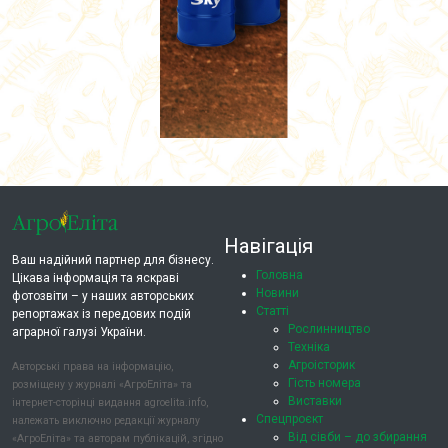
Навігація
Ваш надійний партнер для бізнесу.
Головна
Цікава інформація та яскраві
Новини
фотозвіти – у наших авторських
Статті
репортажах із передових подій
Рослинництво
аграрної галузі України.
Техніка
Агроісторик
Авторські права на інформацію,
Гість номера
розміщену у журналі «АгроЕліта» та
Виставки
інтернет-сторінці видання agroelita.info,
Спецпроєкт
належать виключно редакції журналу
Від сівби – до збирання
«АгроЕліта» та авторам публікацій, згідно