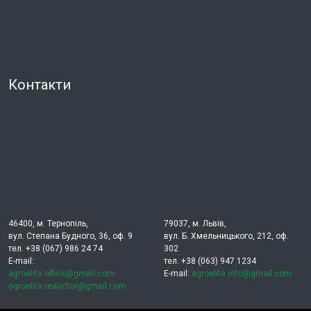
Контакти
46400, м. Тернопіль,
79037, м. Львів,
вул. Степана Будного, 36, оф. 9
вул. Б. Хмельницького, 212, оф.
тел. +38 (067) 986 24 74
302
E-mail:
тел. +38 (063) 947 1234
agroelita.office@gmail.com
E-mail:
agroelita.info@gmail.com
agroelita.redactor@gmail.com