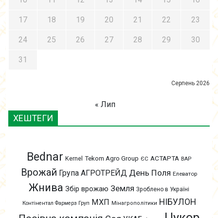
17
18
19
20
21
22
23
24
25
26
27
28
29
30
31
Серпень 2026
« Лип
ХЕШТЕГИ
Bednar
АСТАРТА
Kernel
Tekom Agro Group
ЄС
ВАР
Врожай
День Поля
Група АГРОТРЕЙД
Елеватор
Жнива
Земля
Збір врожаю
Зроблено в Україні
НІБУЛОН
МХП
Контінентал Фармерз Груп
Мінагрополітики
Цукор