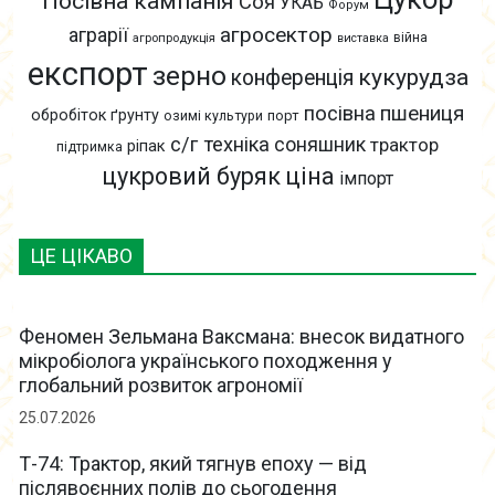
Посівна кампанія
Соя
УКАБ
Форум
агросектор
аграрії
війна
агропродукція
виставка
експорт
зерно
кукурудза
конференція
пшениця
посівна
обробіток ґрунту
озимі культури
порт
с/г техніка
соняшник
трактор
ріпак
підтримка
цукровий буряк
ціна
імпорт
ЦЕ ЦІКАВО
Феномен Зельмана Ваксмана: внесок видатного
мікробіолога українського походження у
глобальний розвиток агрономії
25.07.2026
Т-74: Трактор, який тягнув епоху — від
післявоєнних полів до сьогодення