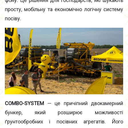
фону. Це рішення для господарств, які шукають
просту, мобільну та економічно логічну систему
посіву.
COMBO-SYSTEM
— це причіпний двокамерний
бункер, який розширює можливості
ґрунтообробних і посівних агрегатів. Його