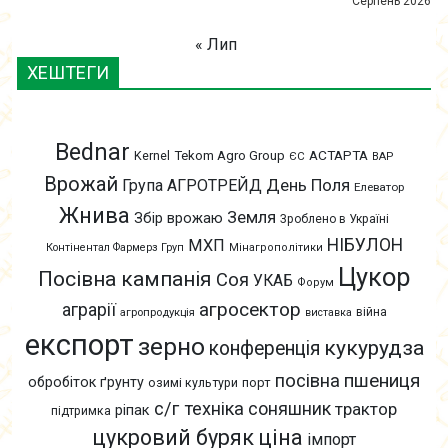
Серпень 2026
« Лип
ХЕШТЕГИ
Bednar
АСТАРТА
Kernel
Tekom Agro Group
ЄС
ВАР
Врожай
День Поля
Група АГРОТРЕЙД
Елеватор
Жнива
Земля
Збір врожаю
Зроблено в Україні
НІБУЛОН
МХП
Контінентал Фармерз Груп
Мінагрополітики
Цукор
Посівна кампанія
Соя
УКАБ
Форум
агросектор
аграрії
війна
агропродукція
виставка
експорт
зерно
кукурудза
конференція
пшениця
посівна
обробіток ґрунту
озимі культури
порт
с/г техніка
соняшник
трактор
ріпак
підтримка
цукровий буряк
ціна
імпорт