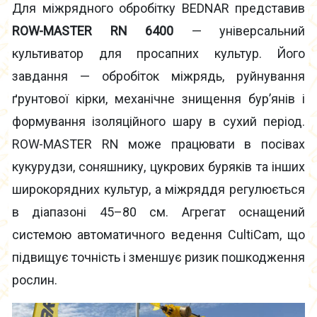
Для міжрядного обробітку BEDNAR представив
ROW-MASTER RN 6400
— універсальний
культиватор для просапних культур. Його
завдання — обробіток міжрядь, руйнування
ґрунтової кірки, механічне знищення бур’янів і
формування ізоляційного шару в сухий період.
ROW-MASTER RN може працювати в посівах
кукурудзи, соняшнику, цукрових буряків та інших
широкорядних культур, а міжряддя регулюється
в діапазоні 45–80 см. Агрегат оснащений
системою автоматичного ведення CultiCam, що
підвищує точність і зменшує ризик пошкодження
рослин.