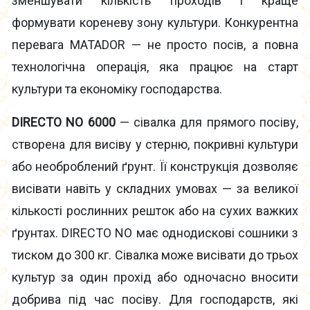
зменшувати кількість проходів і краще
формувати кореневу зону культури. Конкурентна
перевага MATADOR — не просто посів, а повна
технологічна операція, яка працює на старт
культури та економіку господарства.
DIRECTO NO 6000
— сівалка для прямого посіву,
створена для висіву у стерню, покривні культури
або необроблений ґрунт. Її конструкція дозволяє
висівати навіть у складних умовах — за великої
кількості рослинних решток або на сухих важких
ґрунтах. DIRECTO NO має однодискові сошники з
тиском до 300 кг. Сівалка може висівати до трьох
культур за один прохід або одночасно вносити
добрива під час посіву. Для господарств, які