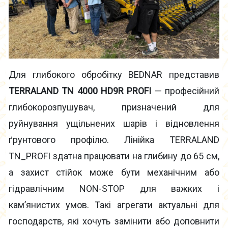
Для глибокого обробітку BEDNAR представив
TERRALAND TN 4000 HD9R PROFI
— професійний
глибокорозпушувач, призначений для
руйнування ущільнених шарів і відновлення
ґрунтового профілю. Лінійка TERRALAND
TN_PROFI здатна працювати на глибину до 65 см,
а захист стійок може бути механічним або
гідравлічним NON-STOP для важких і
кам’янистих умов. Такі агрегати актуальні для
господарств, які хочуть замінити або доповнити