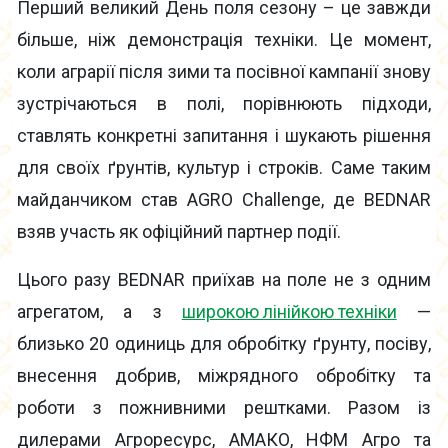
Перший великий День поля сезону – це завжди
більше, ніж демонстрація техніки. Це момент,
коли аграрії після зими та посівної кампанії знову
зустрічаються в полі, порівнюють підходи,
ставлять конкретні запитання і шукають рішення
для своїх ґрунтів, культур і строків. Саме таким
майданчиком став AGRO Challenge, де BEDNAR
взяв участь як офіційний партнер події.
Цього разу BEDNAR приїхав на поле не з одним
агрегатом, а з
широкою лінійкою техніки
—
близько 20 одиниць для обробітку ґрунту, посіву,
внесення добрив, міжрядного обробітку та
роботи з пожнивними рештками. Разом із
дилерами Агроресурс, АМАКО, НФМ Агро та