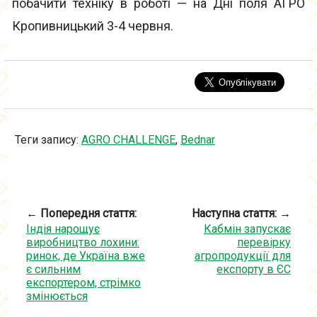
побачити техніку в роботі — на Дні поля АГРО
Кропивницький 3-4 червня.
Теги запису:
AGRO CHALLENGE
,
Bednar
← Попередня стаття:
Наступна стаття: →
Індія нарощує
Кабмін запускає
виробництво лохини:
перевірку
ринок, де Україна вже
агропродукції для
є сильним
експорту в ЄС
експортером, стрімко
змінюється