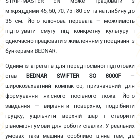
STRIP-MASTER EN може працювати з
міжряддями 45, 50, 70, 75 і 80 см та на глибину до
35 см. Його ключова перевага — можливість
підготувати смугу під конкретну культуру і
одночасно працювати з живленням у поєднанні з
бункерами BEDNAR.
Одним із агрегатів для передпосівної підготовки
став
BEDNAR SWIFTER SO 8000F
—
широкозахватний компактор, призначений для
формування якісного посівного ложа. Його
завдання — вирівняти поверхню, подрібнити
грудку, ущільнити верхній шар і створити
рівномірні умови для роботи сівалки. У реальних
умовах така машина особливо цінна там, де