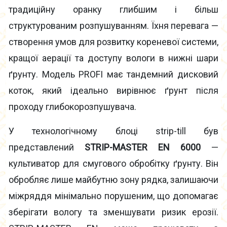
традиційну оранку глибшим і більш
структурованим розпушуванням. Їхня перевага —
створення умов для розвитку кореневої системи,
кращої аерації та доступу вологи в нижні шари
ґрунту. Модель PROFI має тандемний дисковий
коток, який ідеально вирівнює ґрунт після
проходу глибокорозпушувача.
У технологічному блоці strip-till був
представлений
STRIP-MASTER EN 6000
—
культиватор для смугового обробітку ґрунту. Він
обробляє лише майбутню зону рядка, залишаючи
міжряддя мінімально порушеним, що допомагає
зберігати вологу та зменшувати ризик ерозії.