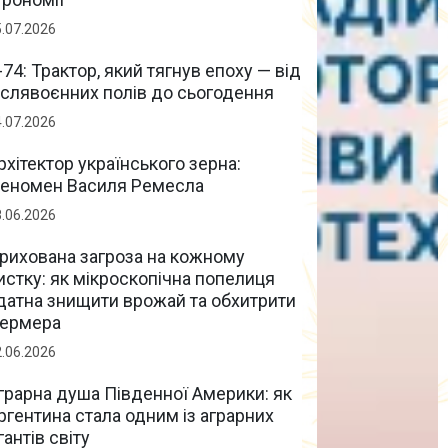
5.07.2026
-74: Трактор, який тягнув епоху — від
іслявоєнних полів до сьогодення
4.07.2026
рхітектор українського зерна:
еномен Василя Ремесла
8.06.2026
рихована загроза на кожному
истку: як мікроскопічна попелиця
датна знищити врожай та обхитрити
ермера
2.06.2026
грарна душа Південної Америки: як
ргентина стала одним із аграрних
ігантів світу