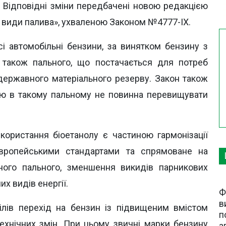
. Відповідні зміни передбачені новою редакцією
і види палива», ухваленою Законом №4777-IX.
і автомобільні бензини, за винятком бензину з
 також пального, що постачається для потреб
 державного матеріального резерву. Закон також
ню в такому пальному не повинна перевищувати
користання біоетанолу є частиною гармонізації
європейськими стандартами та спрямоване на
ного пального, зменшення викидів парникових
их видів енергії.
Ф
в
ілів перехід на бензин із підвищеним вмістом
п
ехнічних змін. При цьому звичні марки бензину
а