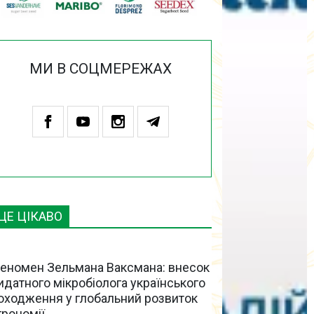
МИ В СОЦМЕРЕЖАХ
ЦЕ ЦІКАВО
еномен Зельмана Ваксмана: внесок
идатного мікробіолога українського
оходження у глобальний розвиток
грономії