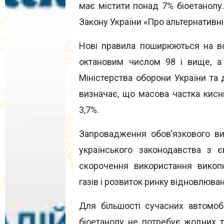
має містити понад 7% біоетанолу
Закону України «Про альтернативн
Нові правила поширюються на вс
октановим числом 98 і вище, а
Міністерства оборони України та
визначає, що масова частка кис
3,7%.
Запровадження обов’язкового ви
українського законодавства з 
скорочення використання викоп
газів і розвиток ринку відновлюван
Для більшості сучасних автомоб
біоетанолу не потребує жодних т