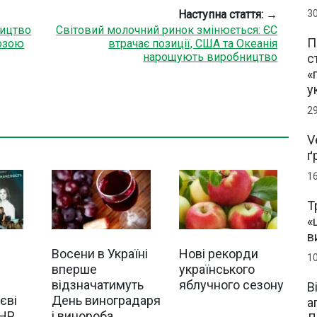
3
Наступна стаття: →
ництво
Світовий молочний ринок змінюється: ЄС
П
розою
втрачає позиції, США та Океанія
нарощують виробництво
с
«
у
2
V
ґ
1
Т
«
в
Восени в Україні
Нові рекорди
1
вперше
українського
відзначатимуть
яблучного сезону
В
єві
День виноградаря
а
MHP
і винороба