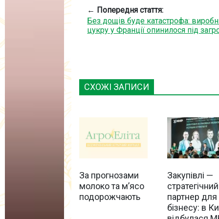
← Попередня стаття:
Без дощів буде катастрофа: вироб
цукру у Франції опинилося під заг
СХОЖІ ЗАПИСИ
За прогнозами
Закупівлі —
молоко та м’ясо
стратегічний
подорожчають
партнер для
бізнесу: в Ки
відбулася 