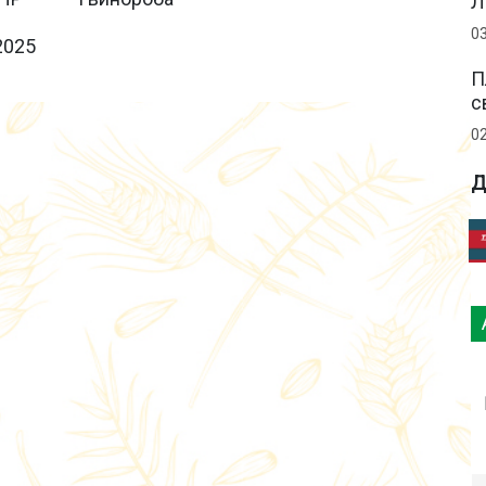
Л
0
2025
П
с
0
Д