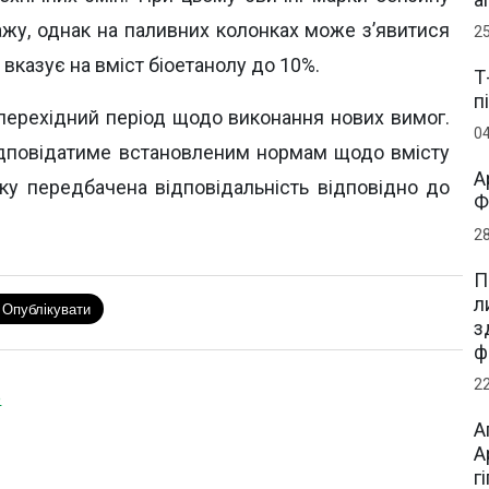
ажу, однак на паливних колонках може з’явитися
2
е вказує на вміст біоетанолу до 10%.
Т
п
перехідний період щодо виконання нових вимог.
0
відповідатиме встановленим нормам щодо вмісту
А
нку передбачена відповідальність відповідно до
Ф
2
П
л
з
ф
2
е
А
А
г