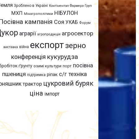
Земля
Зроблено в Україні
Контінентал Фармерз Груп
НІБУЛОН
МХП
Мінагрополітики
Посівна кампанія
Соя
УКАБ
Форум
Цукор
агросектор
аграрії
агропродукція
експорт
зерно
війна
виставка
кукурудза
конференція
посівна
бробіток ґрунту
озимі культури
порт
пшениця
с/г техніка
ріпак
підтримка
цукровий буряк
оняшник
трактор
ціна
імпорт