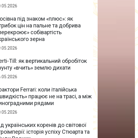
0.05.2026
осівна під знаком «плюс»: як
трибок цін на пальне та добрива
перекроює» собівартість
країнського зерна
9.05.2026
erti-Till: як вертикальний обробіток
рунту «вчить» землю дихати
6.05.2026
рактори Ferrari: коли італійська
швидкість» працює не на трасі, а між
иноградними рядами
0.05.2026
ід українських коренів до світової
гроімперії: історія успіху Стюарта та