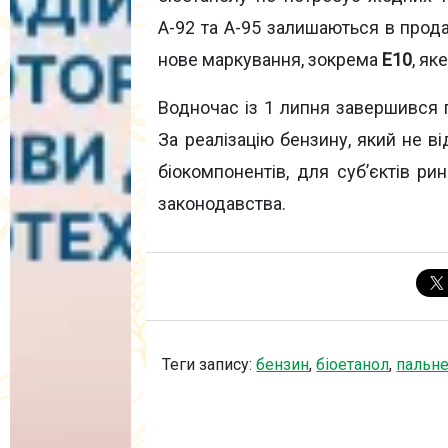
А-92 та А-95 залишаються в прод
нове маркування, зокрема
E10
, як
Водночас із 1 липня завершився 
За реалізацію бензину, який не 
біокомпонентів, для суб’єктів ри
законодавства.
Теги запису:
бензин
,
біоетанол
,
пальн