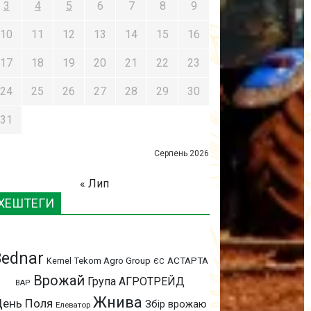
3
4
5
6
7
8
9
10
11
12
13
14
15
16
17
18
19
20
21
22
23
24
25
26
27
28
29
30
31
Серпень 2026
« Лип
ХЕШТЕГИ
Bednar
АСТАРТА
Kernel
Tekom Agro Group
ЄС
Врожай
Група АГРОТРЕЙД
ВАР
Жнива
ень Поля
Збір врожаю
Елеватор