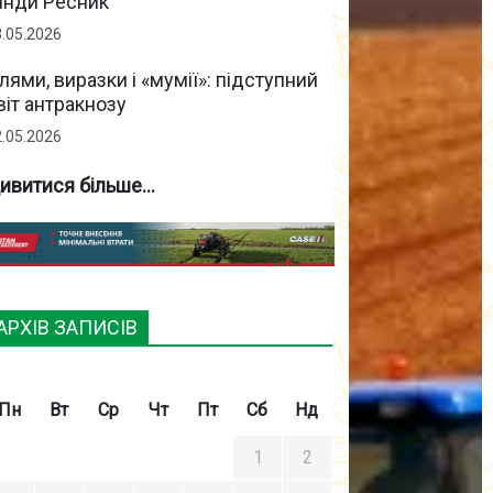
інди Ресник
3.05.2026
лями, виразки і «мумії»: підступний
віт антракнозу
2.05.2026
ивитися більше...
АРХІВ ЗАПИСІВ
Пн
Вт
Ср
Чт
Пт
Сб
Нд
1
2