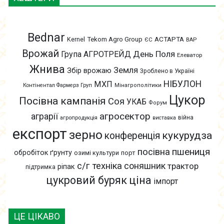
Bednar
АСТАРТА
Kernel
Tekom Agro Group
ЄС
ВАР
Врожай
День Поля
Група АГРОТРЕЙД
Елеватор
Жнива
Земля
Збір врожаю
Зроблено в Україні
НІБУЛОН
МХП
Контінентал Фармерз Груп
Мінагрополітики
Цукор
Посівна кампанія
Соя
УКАБ
Форум
агросектор
аграрії
війна
агропродукція
виставка
експорт
зерно
кукурудза
конференція
пшениця
посівна
обробіток ґрунту
озимі культури
порт
с/г техніка
соняшник
трактор
ріпак
підтримка
цукровий буряк
ціна
імпорт
ЦЕ ЦІКАВО