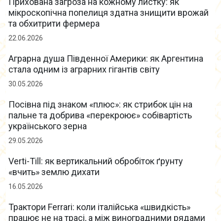
Прихована загроза на кожному листку: як
мікроскопічна попелиця здатна знищити врожай
та обхитрити фермера
22.06.2026
Аграрна душа Південної Америки: як Аргентина
стала одним із аграрних гігантів світу
30.05.2026
Посівна під знаком «плюс»: як стрибок цін на
пальне та добрива «перекроює» собівартість
українського зерна
29.05.2026
Verti-Till: як вертикальний обробіток ґрунту
«вчить» землю дихати
16.05.2026
Трактори Ferrari: коли італійська «швидкість»
працює не на трасі, а між виноградними рядами