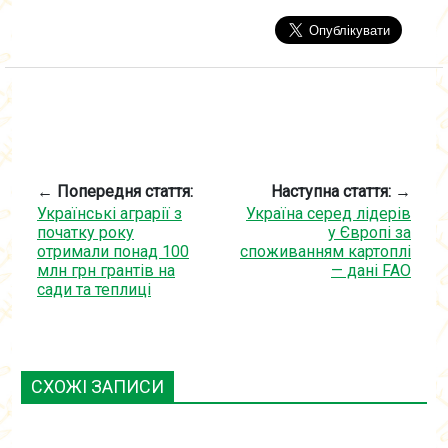
← Попередня стаття:
Наступна стаття: →
Українські аграрії з
Україна серед лідерів
початку року
у Європі за
отримали понад 100
споживанням картоплі
млн грн грантів на
— дані FAO
сади та теплиці
СХОЖІ ЗАПИСИ