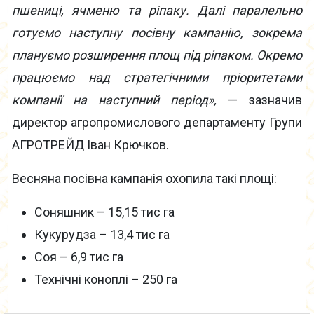
пшениці, ячменю та ріпаку. Далі паралельно
готуємо наступну посівну кампанію, зокрема
плануємо розширення площ під ріпаком. Окремо
працюємо над стратегічними пріоритетами
компанії на наступний період»,
— зазначив
директор агропромислового департаменту Групи
АГРОТРЕЙД Іван Крючков.
Весняна посівна кампанія охопила такі площі:
Соняшник – 15,15 тис га
Кукурудза – 13,4 тис га
Соя – 6,9 тис га
Технічні коноплі – 250 га