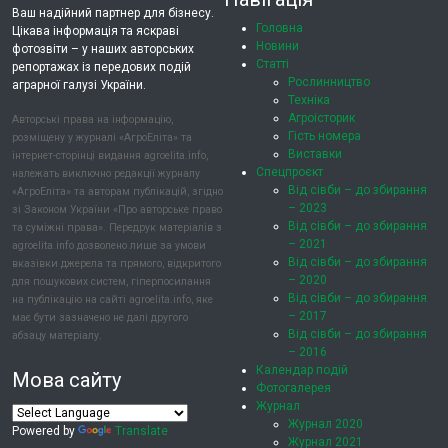
Ваш надійний партнер для бізнесу.
Головна
Цікава інформація та яскраві
Новини
фотозвіти – у наших авторських
Статті
репортажах із передових подій
Рослинництво
аграрної галузі України.
Техніка
Агроісторик
Авторські права на інформацію,
Гість номера
розміщену у журналі «АгроЕліта» та
Виставки
інтернет-сторінці видання agroelita.info,
Спецпроєкт
належать виключно редакції журналу
Від сівби – до збирання
«АгроЕліта» та авторам публікацій, згідно
– 2023
зі Законом України «Про авторське право
Від сівби – до збирання
та суміжні права». Передрук матеріалів з
– 2021
agroelita.info дозволено лише за умови
Від сівби – до збирання
вказівки джерела та прямого, відкритого
– 2020
для пошукових систем, гіперпосилання
Від сівби – до збирання
на публікацію на сайті agroelita.info, яке
– 2017
має бути зазначено не далі другого
Від сівби – до збирання
абзацу матеріалу.
– 2016
Календар подій
Мова сайту
Фотогалерея
Журнал
Журнал 2020
Powered by
Translate
Журнал 2021