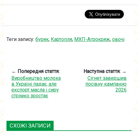
Теги запису:
буряк
,
Картопля
,
МХП-Агрокряж
,
овочі
← Попередня стаття:
Наступна стаття: →
Виробництво молока
Сігнет завершив
в Україні падає, але
посівну кампанію
експорт масла і сиру
2026
стрімко зростає
СХОЖІ ЗАПИСИ