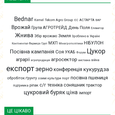
Bednar
АСТАРТА
Kernel
Tekom Agro Group
ЄС
ВАР
Врожай
День Поля
Група АГРОТРЕЙД
Елеватор
Жнива
Земля
Збір врожаю
Зроблено в Україні
НІБУЛОН
МХП
Контінентал Фармерз Груп
Мінагрополітики
Цукор
Посівна кампанія
Соя
УКАБ
Форум
агросектор
аграрії
війна
агропродукція
виставка
експорт
зерно
кукурудза
конференція
пшениця
посівна
обробіток ґрунту
озимі культури
порт
с/г техніка
соняшник
трактор
ріпак
підтримка
цукровий буряк
ціна
імпорт
ЦЕ ЦІКАВО