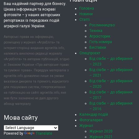
Ваш надійний партнер для бізнесу.
Головна
Цікава інформація та яскраві
Новини
фотозвіти – у наших авторських
Статті
репортажах із передових подій
Рослинництво
аграрної галузі України.
Техніка
Агроісторик
Авторські права на інформацію,
Гість номера
розміщену у журналі «АгроЕліта» та
Виставки
інтернет-сторінці видання agroelita.info,
Спецпроєкт
належать виключно редакції журналу
Від сівби – до збирання
«АгроЕліта» та авторам публікацій, згідно
– 2023
зі Законом України «Про авторське право
Від сівби – до збирання
та суміжні права». Передрук матеріалів з
– 2021
agroelita.info дозволено лише за умови
Від сівби – до збирання
вказівки джерела та прямого, відкритого
– 2020
для пошукових систем, гіперпосилання
Від сівби – до збирання
на публікацію на сайті agroelita.info, яке
– 2017
має бути зазначено не далі другого
Від сівби – до збирання
абзацу матеріалу.
– 2016
Календар подій
Мова сайту
Фотогалерея
Журнал
Журнал 2020
Powered by
Translate
Журнал 2021