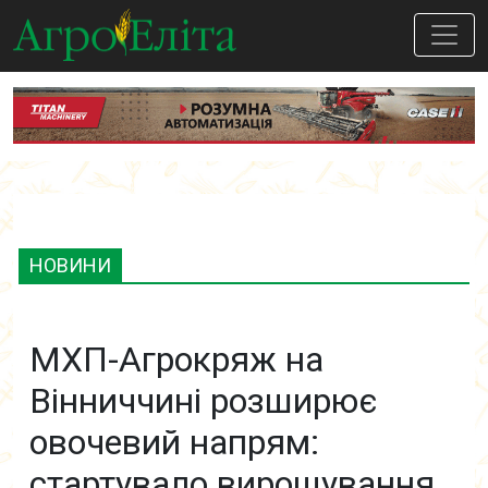
НОВИНИ
МХП-Агрокряж на
Вінниччині розширює
овочевий напрям:
стартувало вирощування