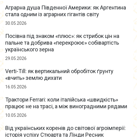
Аграрна душа Південної Америки: як Аргентина
стала одним із аграрних гігантів світу
30.05.2026
Посівна під знаком «плюс»: як стрибок цін на
пальне та добрива «перекроює» собівартість
українського зерна
29.05.2026
Verti-Till: як вертикальний обробіток ґрунту
«вчить» землю дихати
16.05.2026
Трактори Ferrari: коли італійська «швидкість»
працює не на трасі, а між виноградними рядами
10.05.2026
Від українських коренів до світової агроімперії:
історія успіху Стюарта та Лінди Ресник