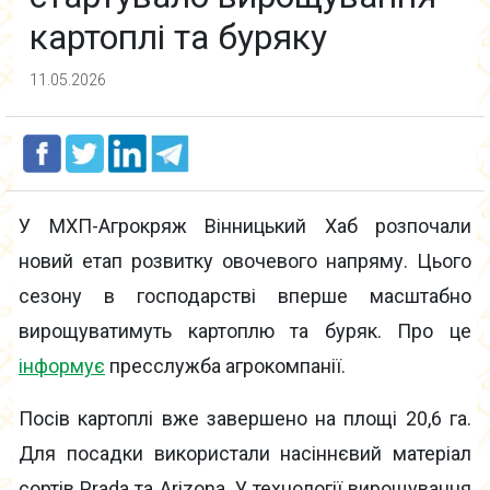
картоплі та буряку
11.05.2026
У МХП-Агрокряж Вінницький Хаб розпочали
новий етап розвитку овочевого напряму. Цього
сезону в господарстві вперше масштабно
вирощуватимуть картоплю та буряк. Про це
інформує
пресслужба агрокомпанії.
Посів картоплі вже завершено на площі 20,6 га.
Для посадки використали насіннєвий матеріал
сортів Prada та Arizona. У технології вирощування