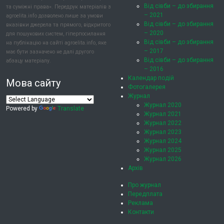
Від сівби – до збирання
та суміжні права». Передрук матеріалів з
– 2021
agroelita.info дозволено лише за умови
Від сівби – до збирання
вказівки джерела та прямого, відкритого
– 2020
для пошукових систем, гіперпосилання
Від сівби – до збирання
на публікацію на сайті agroelita.info, яке
– 2017
має бути зазначено не далі другого
Від сівби – до збирання
абзацу матеріалу.
– 2016
Календар подій
Мова сайту
Фотогалерея
Журнал
Журнал 2020
Powered by
Translate
Журнал 2021
Журнал 2022
Журнал 2023
Журнал 2024
Журнал 2025
Журнал 2026
Архів
Про журнал
Передплата
Реклама
Контакти