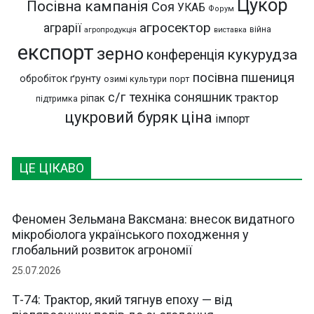
Цукор
Посівна кампанія
Соя
УКАБ
Форум
агросектор
аграрії
війна
агропродукція
виставка
експорт
зерно
кукурудза
конференція
пшениця
посівна
обробіток ґрунту
озимі культури
порт
с/г техніка
соняшник
трактор
ріпак
підтримка
цукровий буряк
ціна
імпорт
ЦЕ ЦІКАВО
Феномен Зельмана Ваксмана: внесок видатного
мікробіолога українського походження у
глобальний розвиток агрономії
25.07.2026
Т-74: Трактор, який тягнув епоху — від