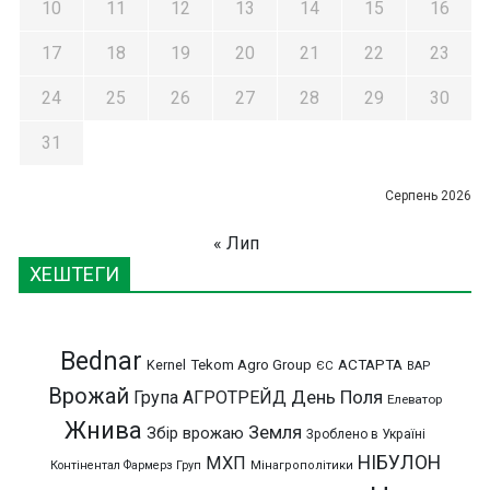
10
11
12
13
14
15
16
17
18
19
20
21
22
23
24
25
26
27
28
29
30
31
Серпень 2026
« Лип
ХЕШТЕГИ
Bednar
АСТАРТА
Kernel
Tekom Agro Group
ЄС
ВАР
Врожай
День Поля
Група АГРОТРЕЙД
Елеватор
Жнива
Земля
Збір врожаю
Зроблено в Україні
НІБУЛОН
МХП
Контінентал Фармерз Груп
Мінагрополітики