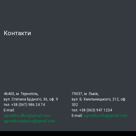
Контакти
46400, м. Тернопіль,
79037, м. Львів,
вул. Степана Будного, 36, оф. 9
вул. Б. Хмельницького, 212, оф.
тел. +38 (067) 986 24 74
302
E-mail:
тел. +38 (063) 947 1234
agroelita.office@gmail.com
E-mail:
agroelita.info@gmail.com
agroelita.redactor@gmail.com