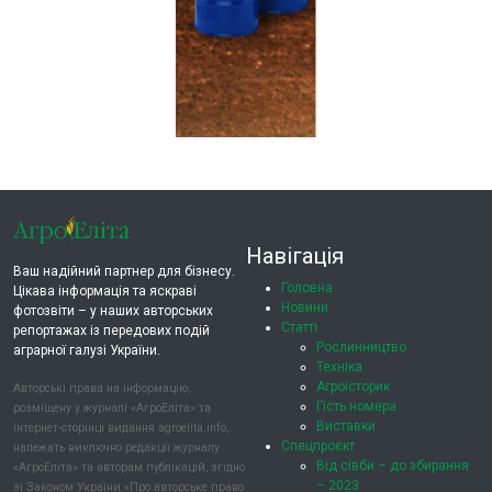
Навігація
Ваш надійний партнер для бізнесу.
Головна
Цікава інформація та яскраві
Новини
фотозвіти – у наших авторських
Статті
репортажах із передових подій
Рослинництво
аграрної галузі України.
Техніка
Агроісторик
Авторські права на інформацію,
Гість номера
розміщену у журналі «АгроЕліта» та
Виставки
інтернет-сторінці видання agroelita.info,
Спецпроєкт
належать виключно редакції журналу
Від сівби – до збирання
«АгроЕліта» та авторам публікацій, згідно
– 2023
зі Законом України «Про авторське право