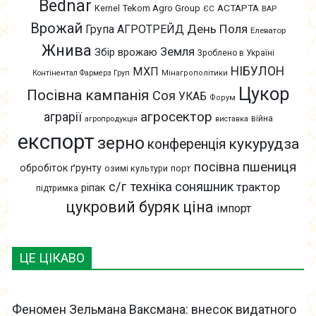
Bednar
АСТАРТА
Kernel
Tekom Agro Group
ЄС
ВАР
Врожай
День Поля
Група АГРОТРЕЙД
Елеватор
Жнива
Земля
Збір врожаю
Зроблено в Україні
НІБУЛОН
МХП
Контінентал Фармерз Груп
Мінагрополітики
Цукор
Посівна кампанія
Соя
УКАБ
Форум
агросектор
аграрії
війна
агропродукція
виставка
експорт
зерно
кукурудза
конференція
пшениця
посівна
обробіток ґрунту
озимі культури
порт
с/г техніка
соняшник
трактор
ріпак
підтримка
цукровий буряк
ціна
імпорт
ЦЕ ЦІКАВО
Феномен Зельмана Ваксмана: внесок видатного