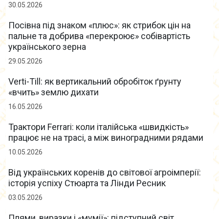
30.05.2026
Посівна під знаком «плюс»: як стрибок цін на
пальне та добрива «перекроює» собівартість
українського зерна
29.05.2026
Verti-Till: як вертикальний обробіток ґрунту
«вчить» землю дихати
16.05.2026
Трактори Ferrari: коли італійська «швидкість»
працює не на трасі, а між виноградними рядами
10.05.2026
Від українських коренів до світової агроімперії:
історія успіху Стюарта та Лінди Ресник
03.05.2026
Плями, виразки і «мумії»: підступний світ