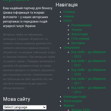
Навігація
Ваш надійний партнер для бізнесу.
Головна
Цікава інформація та яскраві
Новини
фотозвіти – у наших авторських
Статті
репортажах із передових подій
Рослинництво
аграрної галузі України.
Техніка
Агроісторик
Авторські права на інформацію,
Гість номера
розміщену у журналі «АгроЕліта» та
Виставки
інтернет-сторінці видання agroelita.info,
Спецпроєкт
належать виключно редакції журналу
Від сівби – до збирання
«АгроЕліта» та авторам публікацій, згідно
– 2023
зі Законом України «Про авторське право
Від сівби – до збирання
та суміжні права». Передрук матеріалів з
– 2021
agroelita.info дозволено лише за умови
Від сівби – до збирання
вказівки джерела та прямого, відкритого
– 2020
для пошукових систем, гіперпосилання
Від сівби – до збирання
на публікацію на сайті agroelita.info, яке
– 2017
має бути зазначено не далі другого
Від сівби – до збирання
абзацу матеріалу.
– 2016
Календар подій
Мова сайту
Фотогалерея
Журнал
Журнал 2020