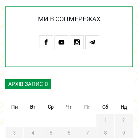
МИ В СОЦМЕРЕЖАХ
АРХІВ ЗАПИСІВ
Пн
Вт
Ср
Чт
Пт
Сб
Нд
1
2
3
4
5
6
7
8
9