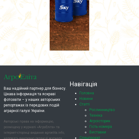
Навігація
Ваш надійний партнер для бізнесу.
Головна
Цікава інформація та яскраві
Новини
фотозвіти – у наших авторських
Статті
репортажах із передових подій
Рослинництво
аграрної галузі України.
Техніка
Агроісторик
Авторські права на інформацію,
Гість номера
розміщену у журналі «АгроЕліта» та
Виставки
інтернет-сторінці видання agroelita.info,
Спецпроєкт
належать виключно редакції журналу