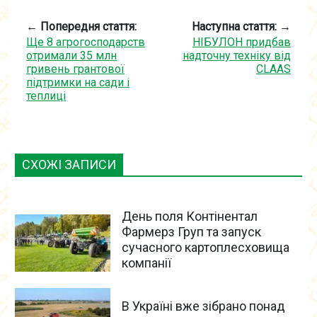
← Попередня стаття:
Наступна стаття: →
Ще 8 агрогосподарств
НІБУЛОН придбав
отримали 35 млн
надточну техніку від
гривень грантової
CLAAS
підтримки на сади і
теплиці
СХОЖІ ЗАПИСИ
День поля Контінентал
Фармерз Груп та запуск
сучасного картоплесховища
компанії
В Україні вже зібрано понад