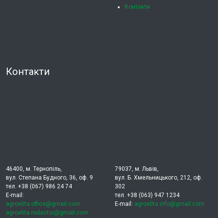
Контакти
Контакти
46400, м. Тернопіль,
79037, м. Львів,
вул. Степана Будного, 36, оф. 9
вул. Б. Хмельницького, 212, оф.
тел. +38 (067) 986 24 74
302
E-mail:
тел. +38 (063) 947 1234
agroelita.office@gmail.com
E-mail:
agroelita.info@gmail.com
agroelita.redactor@gmail.com