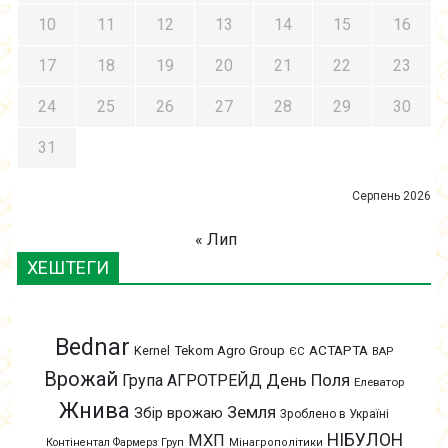
10
11
12
13
14
15
16
17
18
19
20
21
22
23
24
25
26
27
28
29
30
31
Серпень 2026
« Лип
ХЕШТЕГИ
Bednar
АСТАРТА
Kernel
Tekom Agro Group
ЄС
ВАР
Врожай
День Поля
Група АГРОТРЕЙД
Елеватор
Жнива
Земля
Збір врожаю
Зроблено в Україні
НІБУЛОН
МХП
Контінентал Фармерз Груп
Мінагрополітики