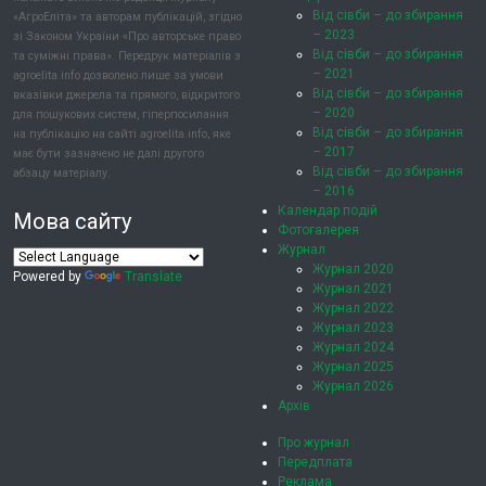
Від сівби – до збирання
«АгроЕліта» та авторам публікацій, згідно
– 2023
зі Законом України «Про авторське право
Від сівби – до збирання
та суміжні права». Передрук матеріалів з
– 2021
agroelita.info дозволено лише за умови
Від сівби – до збирання
вказівки джерела та прямого, відкритого
– 2020
для пошукових систем, гіперпосилання
Від сівби – до збирання
на публікацію на сайті agroelita.info, яке
– 2017
має бути зазначено не далі другого
Від сівби – до збирання
абзацу матеріалу.
– 2016
Календар подій
Мова сайту
Фотогалерея
Журнал
Журнал 2020
Powered by
Translate
Журнал 2021
Журнал 2022
Журнал 2023
Журнал 2024
Журнал 2025
Журнал 2026
Архів
Про журнал
Передплата
Реклама