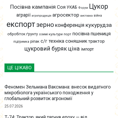
Цукор
Посівна кампанія
Соя
УКАБ
Форум
агросектор
аграрії
війна
агропродукція
виставка
експорт
зерно
кукурудза
конференція
пшениця
посівна
обробіток ґрунту
озимі культури
порт
с/г техніка
соняшник
трактор
ріпак
підтримка
цукровий буряк
ціна
імпорт
ЦЕ ЦІКАВО
Феномен Зельмана Ваксмана: внесок видатного
мікробіолога українського походження у
глобальний розвиток агрономії
25.07.2026
Т-74: Трактор, який тягнув епоху — від