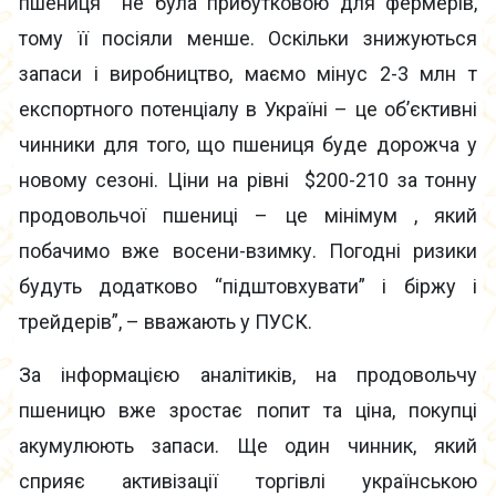
пшениця не була прибутковою для фермерів,
тому її посіяли менше. Оскільки знижуються
запаси і виробництво, маємо мінус 2-3 млн т
експортного потенціалу в Україні – це об’єктивні
чинники для того, що пшениця буде дорожча у
новому сезоні. Ціни на рівні $200-210 за тонну
продовольчої пшениці – це мінімум , який
побачимо вже восени-взимку. Погодні ризики
будуть додатково “підштовхувати” і біржу і
трейдерів”, – вважають у ПУСК.
За інформацією аналітиків, на продовольчу
пшеницю вже зростає попит та ціна, покупці
акумулюють запаси. Ще один чинник, який
сприяє активізації торгівлі українською