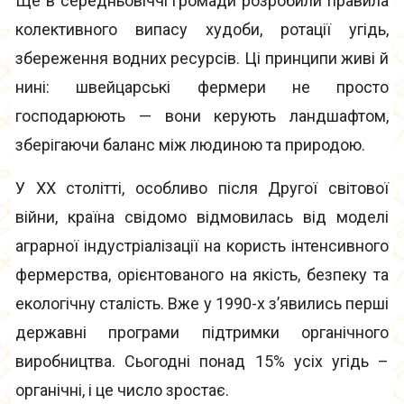
Ще в середньовіччі громади розробили правила
колективного випасу худоби, ротації угідь,
збереження водних ресурсів. Ці принципи живі й
нині: швейцарські фермери не просто
господарюють — вони керують ландшафтом,
зберігаючи баланс між людиною та природою.
У ХХ столітті, особливо після Другої світової
війни, країна свідомо відмовилась від моделі
аграрної індустріалізації на користь інтенсивного
фермерства, орієнтованого на якість, безпеку та
екологічну сталість. Вже у 1990-х з’явились перші
державні програми підтримки органічного
виробництва. Сьогодні понад 15% усіх угідь –
органічні, і це число зростає.