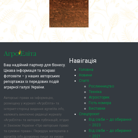
Навігація
Ваш надійний партнер для бізнесу.
Головна
Цікава інформація та яскраві
Новини
фотозвіти – у наших авторських
Статті
репортажах із передових подій
Рослинництво
аграрної галузі України.
Техніка
Агроісторик
Авторські права на інформацію,
Гість номера
розміщену у журналі «АгроЕліта» та
Виставки
інтернет-сторінці видання agroelita.info,
Спецпроєкт
належать виключно редакції журналу
Від сівби – до збирання
«АгроЕліта» та авторам публікацій, згідно
– 2023
зі Законом України «Про авторське право
Від сівби – до збирання
та суміжні права». Передрук матеріалів з
– 2021
agroelita.info дозволено лише за умови