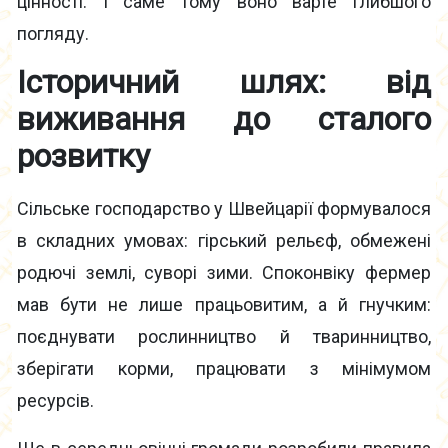
цінності. І саме тому воно варте глибшого
погляду.
Історичний шлях: від
виживання до сталого
розвитку
Сільське господарство у Швейцарії формувалося
в складних умовах: гірський рельєф, обмежені
родючі землі, суворі зими. Споконвіку фермер
мав бути не лише працьовитим, а й гнучким:
поєднувати рослинництво й тваринництво,
зберігати корми, працювати з мінімумом
ресурсів.