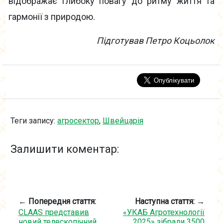
відображає глибоку повагу до ритму життя та
гармонії з природою.
Підготував Петро Коцьолок
Теги запису:
агросектор
,
Швейцарія
Залишити коментар:
← Попередня стаття:
Наступна стаття: →
CLAAS представив
«УКАБ Агротехнології
новий телескопічний
2025» зібрали 3500