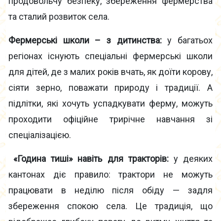
продовольчу безпеку, збереження фермерства
та сталий розвиток села.
Фермерські школи – з дитинства:
у багатьох
регіонах існують спеціальні фермерські школи
для дітей, де з малих років вчать, як доїти корову,
сіяти зерно, поважати природу і традиції. А
підлітки, які хочуть успадкувати ферму, можуть
проходити офіційне трирічне навчання зі
спеціалізацією.
«Година тиші» навіть для тракторів:
у деяких
кантонах діє правило: трактори не можуть
працювати в неділю після обіду — задля
збереження спокою села. Це традиція, що