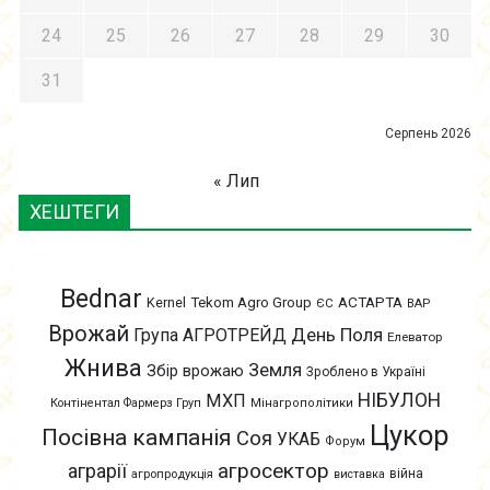
24
25
26
27
28
29
30
31
Серпень 2026
« Лип
ХЕШТЕГИ
Bednar
АСТАРТА
Kernel
Tekom Agro Group
ЄС
ВАР
Врожай
День Поля
Група АГРОТРЕЙД
Елеватор
Жнива
Земля
Збір врожаю
Зроблено в Україні
НІБУЛОН
МХП
Контінентал Фармерз Груп
Мінагрополітики
Цукор
Посівна кампанія
Соя
УКАБ
Форум
агросектор
аграрії
війна
агропродукція
виставка