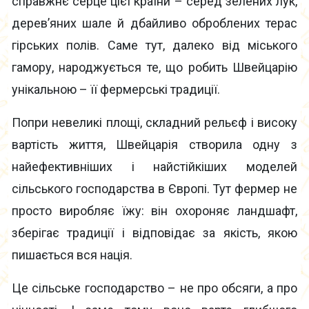
справжнє серце цієї країни – серед зелених лук,
дерев’яних шале й дбайливо оброблених терас
гірських полів. Саме тут, далеко від міського
гамору, народжується те, що робить Швейцарію
унікальною – її фермерські традиції.
Попри невеликі площі, складний рельєф і високу
вартість життя, Швейцарія створила одну з
найефективніших і найстійкіших моделей
сільського господарства в Європі. Тут фермер не
просто виробляє їжу: він охороняє ландшафт,
зберігає традиції і відповідає за якість, якою
пишається вся нація.
Це сільське господарство – не про обсяги, а про