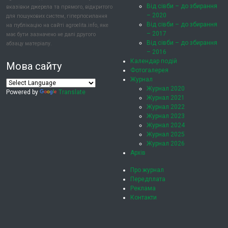
Від сівби – до збирання
вказівки джерела та прямого, відкритого
– 2020
для пошукових систем, гіперпосилання
Від сівби – до збирання
на публікацію на сайті agroelita.info, яке
– 2017
має бути зазначено не далі другого
Від сівби – до збирання
абзацу матеріалу.
– 2016
Календар подій
Мова сайту
Фотогалерея
Журнал
Журнал 2020
Powered by
Translate
Журнал 2021
Журнал 2022
Журнал 2023
Журнал 2024
Журнал 2025
Журнал 2026
Архів
Про журнал
Передплата
Реклама
Контакти