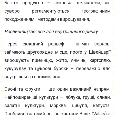
Багато продуктів – локальні делікатеси, які
суворо регламентуються географічним
походженням і методами вирощування.
Рослинництво: все для внутрішнього ринку
Через складний рельєф і клімат зернові
займають другорядне місце, проте у Швейцарії
вирощують пшеницю, жито, ячмінь, картоплю,
кукурудзу та цукрові буряки – переважно для
внутрішнього споживання.
Овочі та фрукти — ще один важливий напрям.
Найпоширеніші культури — яблука, груші, сливи,
салатні культури, морква, цибуля, капуста.
Особливо відомий регіон кантону Вале (Valais) з