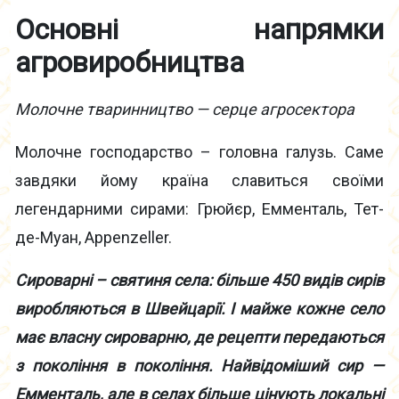
Основні напрямки
агровиробництва
Молочне тваринництво — серце агросектора
Молочне господарство – головна галузь. Саме
завдяки йому країна славиться своїми
легендарними сирами: Грюйєр, Емменталь, Тет-
де-Муан, Appenzeller.
Сироварні – святиня села: більше 450 видів сирів
виробляються в Швейцарії. І майже кожне село
має власну сироварню, де рецепти передаються
з покоління в покоління. Найвідоміший сир —
Емменталь, але в селах більше цінують локальні