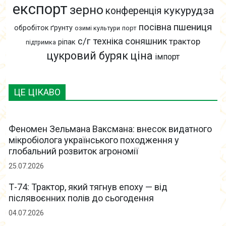
експорт
зерно
кукурудза
конференція
пшениця
посівна
обробіток ґрунту
озимі культури
порт
с/г техніка
соняшник
трактор
ріпак
підтримка
цукровий буряк
ціна
імпорт
ЦЕ ЦІКАВО
Феномен Зельмана Ваксмана: внесок видатного
мікробіолога українського походження у
глобальний розвиток агрономії
25.07.2026
Т-74: Трактор, який тягнув епоху — від
післявоєнних полів до сьогодення
04.07.2026