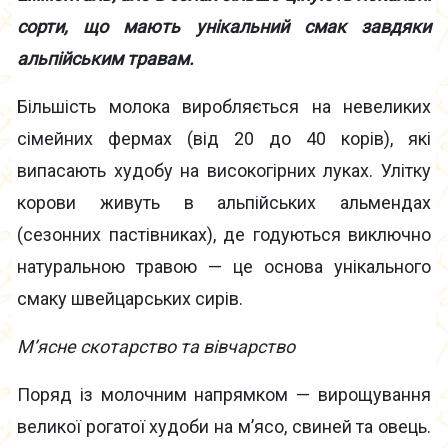
сорти, що мають унікальний смак завдяки
альпійським травам.
Більшість молока виробляється на невеликих
сімейних фермах (від 20 до 40 корів), які
випасають худобу на високогірних луках. Улітку
корови живуть в альпійських альмендах
(сезонних пастівниках), де годуються виключно
натуральною травою — це основа унікального
смаку швейцарських сирів.
М’ясне скотарство та вівчарство
Поряд із молочним напрямком — вирощування
великої рогатої худоби на м’ясо, свиней та овець.