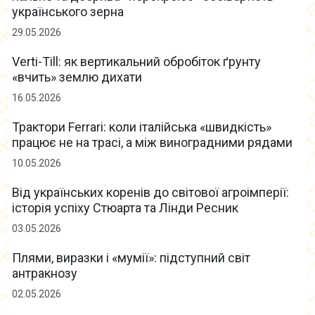
українського зерна
29.05.2026
Verti-Till: як вертикальний обробіток ґрунту
«вчить» землю дихати
16.05.2026
Трактори Ferrari: коли італійська «швидкість»
працює не на трасі, а між виноградними рядами
10.05.2026
Від українських коренів до світової агроімперії:
історія успіху Стюарта та Лінди Ресник
03.05.2026
Плями, виразки і «мумії»: підступний світ
антракнозу
02.05.2026