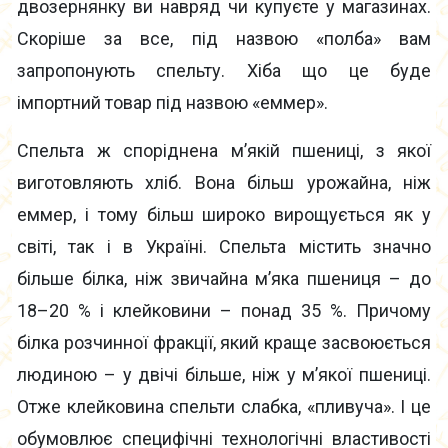
двозернянку ви навряд чи купуєте у магазинах.
Скоріше за все, під назвою «полба» вам
запропонують спельту. Хіба що це буде
імпортний товар під назвою «еммер».
Спельта ж споріднена м’якій пшениці, з якої
виготовляють хліб. Вона більш урожайна, ніж
еммер, і тому більш широко вирощується як у
світі, так і в Україні. Спельта містить значно
більше білка, ніж звичайна м’яка пшениця – до
18–20 % і клейковини – понад 35 %. Причому
білка розчинної фракції, який краще засвоюється
людиною – у двічі більше, ніж у м’якої пшениці.
Отже клейковина спельти слабка, «пливуча». І це
обумовлює специфічні технологічні властивості