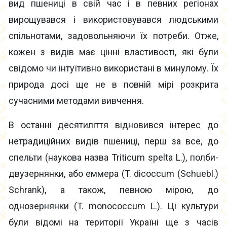
вид пшениці в свій час і в певних регіонах
вирощувався і використовувався людськими
спільнотами, задовольняючи їх потреби. Отже,
кожен з видів має цінні властивості, які були
свідомо чи інтуїтивно використані в минулому. Їх
природа досі ще не в повній мірі розкрита
сучасними методами вивчення.
В останні десятиліття відновився інтерес до
нетрадиційних видів пшениці, перш за все, до
спельти (наукова назва Triticum spelta L.), полби-
двузернянки, або еммера (T. dicoccum (Schuebl.)
Schrank), а також, певною мірою, до
однозернянки (T. monococcum L.). Ці культури
були відомі на території Україні ще з часів