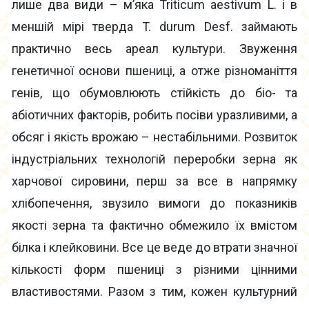
лише два види – м’яка Triticum aestivum L. і в
меншій мірі тверда T. durum Desf. займають
практично весь ареал культури. Звуження
генетичної основи пшениці, а отже різноманіття
генів, що обумовлюють стійкість до біо- та
абіотичних факторів, робить посіви уразливими, а
обсяг і якість врожаю – нестабільними. Розвиток
індустріальних технологій переробки зерна як
харчової сировини, перш за все в напрямку
хлібопечення, звузило вимоги до показників
якості зерна та фактично обмежило їх вмістом
білка і клейковини. Все це веде до втрати значної
кількості форм пшениці з різними цінними
властивостями. Разом з тим, кожен культурний