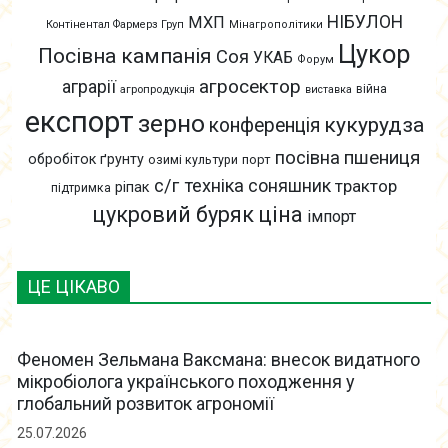
НІБУЛОН
МХП
Контінентал Фармерз Груп
Мінагрополітики
Цукор
Посівна кампанія
Соя
УКАБ
Форум
агросектор
аграрії
війна
агропродукція
виставка
експорт
зерно
кукурудза
конференція
пшениця
посівна
обробіток ґрунту
озимі культури
порт
с/г техніка
соняшник
трактор
ріпак
підтримка
цукровий буряк
ціна
імпорт
ЦЕ ЦІКАВО
Феномен Зельмана Ваксмана: внесок видатного
мікробіолога українського походження у
глобальний розвиток агрономії
25.07.2026