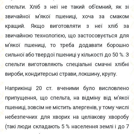
спельти. Хліб з неї не такий об’ємний, як зі
звичайної м’якої пшениці, хоча за смаком
кращий. Якщо виготовляти з неї хліб за
звичайною технологією, що застосовується для
м’якої пшениці, то треба додавати борошно
сильної або твердої пшениці у кількості до 50 %. З
спельти виготовляють спеціальні смачні хлібні
вироби, кондитерські страви, локшину, крупу.
Наприкінці 20 ст. вченими було висловлено
припущення, що спельта, на відміну від м’якої
пшениці, зовсім не містить алергенів, у тому числі
небезпечних для хворих на целіакову хворобу
(такі люди складають 5 % населення землі і до 7