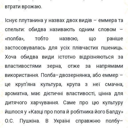
втрати врожаю.
Існує плутанина у назвах двох видів – еммера та
спельти: обидва називають одним словом –
«полба», тобто назвою, що раніше
застосовувалась для усіх плівчастих пшениць.
Хоча обидва види істотно відрізняються за
властивостями зерна, отже за напрямами
використання. Полба–двозернянка, або еммер –
це круп’яна культура, крупа з неї смачна,
ароматна, має дієтичні властивості, цінна для
дитячого харчування. Саме про цю культуру
йшлося у «Казці про попа й робітника його Балду»
О.С. Пушкіна. В Україні справжню полбу–