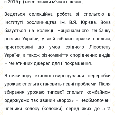
з 2015 р.) несе ознаки м’якої пшениці.
Ведеться селекційна робота зі спельтою в
Інституті рослинництва ім. В.Я. Юр’єва. Вона
базується на колекції Національного генбанку
рослин України, у якій зібрано зразки спельти,
пристосовані до умов східного Лісостепу
України, а також різноманіття споріднених видів
– генетичних джерел для її покращення.
З точки зору технології вирощування і переробки
урожаю спельта становить певні проблеми. Після
збирання урожаю типової спельти комбайном
одержуємо так званий «ворох» – необмолочені
членики колосу (колоски), серед яких до 5 %