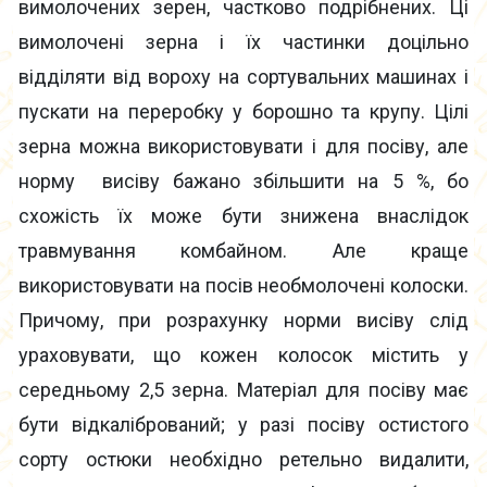
вимолочених зерен, частково подрібнених. Ці
вимолочені зерна і їх частинки доцільно
відділяти від вороху на сортувальних машинах і
пускати на переробку у борошно та крупу. Цілі
зерна можна використовувати і для посіву, але
норму висіву бажано збільшити на 5 %, бо
схожість їх може бути знижена внаслідок
травмування комбайном. Але краще
використовувати на посів необмолочені колоски.
Причому, при розрахунку норми висіву слід
ураховувати, що кожен колосок містить у
середньому 2,5 зерна. Матеріал для посіву має
бути відкалібрований; у разі посіву остистого
сорту остюки необхідно ретельно видалити,