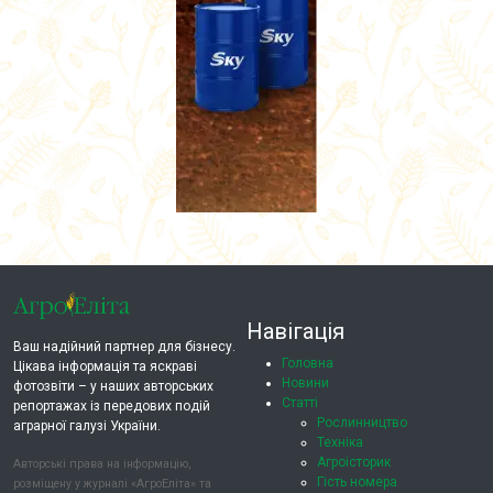
Навігація
Ваш надійний партнер для бізнесу.
Головна
Цікава інформація та яскраві
Новини
фотозвіти – у наших авторських
Статті
репортажах із передових подій
Рослинництво
аграрної галузі України.
Техніка
Агроісторик
Авторські права на інформацію,
Гість номера
розміщену у журналі «АгроЕліта» та