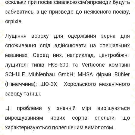
оскільки при посіві сівалкою сім’япроводи будуть
забиватись, а це призведе до неякісного посіву,
огріхів.
Лущіння вороху для одержання зерна для
споживання слід здійснювати на спеціальних
машинах. Серед них, наприклад, центробіжні
лущителі типів FKS-500 та Verticone компанії
SCHULE Mühlenbau GmbH; MHSA фірми Bühler
(Німеччина); ШО-3Х Хорольского механічного
заводу та інші.
Ці проблеми у значній мірі вирішуються
вирощуванням нових сортів спельти, що
характеризуються полегшеним вимолотом.