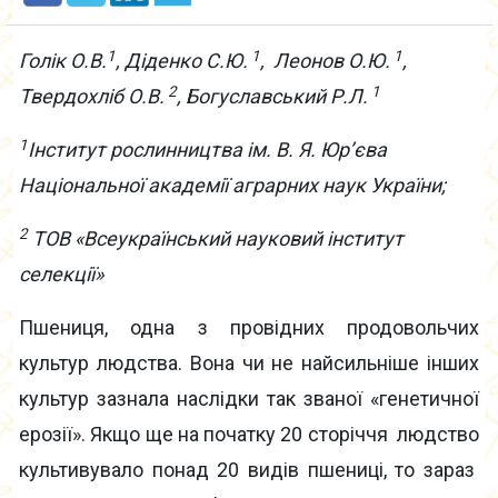
1
1
1
Голік О.В.
, Діденко С.Ю.
, Леонов О.Ю.
,
2
1
Твердохліб О.В.
, Богуславський Р.Л.
1
Інститут рослинництва ім. В. Я. Юр’єва
Національної академії аграрних наук України;
2
ТОВ «Всеукраїнський науковий інститут
селекції»
Пшениця, одна з провідних продовольчих
культур людства. Вона чи не найсильніше інших
культур зазнала наслідки так званої «генетичної
ерозії». Якщо ще на початку 20 сторіччя людство
культивувало понад 20 видів пшениці, то зараз