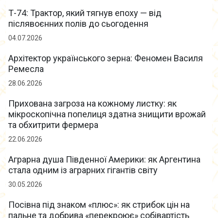
Т-74: Трактор, який тягнув епоху — від
післявоєнних полів до сьогодення
04.07.2026
Архітектор українського зерна: Феномен Василя
Ремесла
28.06.2026
Прихована загроза на кожному листку: як
мікроскопічна попелиця здатна знищити врожай
та обхитрити фермера
22.06.2026
Аграрна душа Південної Америки: як Аргентина
стала одним із аграрних гігантів світу
30.05.2026
Посівна під знаком «плюс»: як стрибок цін на
пальне та добрива «перекроює» собівартість