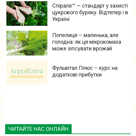
Спірале™ — стандарт у захисті
цукрового буряку. Відтепер і в
Україні
Попелиця – маленька, але
голодна: як ця мікрокомаха
може зіпсувати врожай
Фульвітал Плюс – курс на
додаткові прибутки
ЧИТАЙТЕ НАС ОНЛАЙН