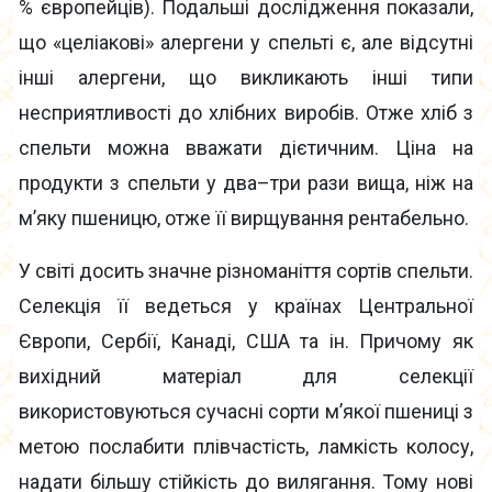
% європейців). Подальші дослідження показали,
що «целіакові» алергени у спельті є, але відсутні
інші алергени, що викликають інші типи
несприятливості до хлібних виробів. Отже хліб з
спельти можна вважати дієтичним. Ціна на
продукти з спельти у два–три рази вища, ніж на
м’яку пшеницю, отже її вирщування рентабельно.
У світі досить значне різноманіття сортів спельти.
Селекція її ведеться у країнах Центральної
Європи, Сербії, Канаді, США та ін. Причому як
вихідний матеріал для селекції
використовуються сучасні сорти м’якої пшениці з
метою послабити плівчастість, ламкість колосу,
надати більшу стійкість до вилягання. Тому нові