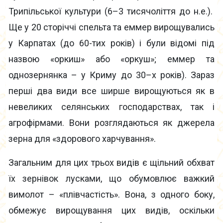
Трипільської культури (6–3 тисячоліття до н.е.).
Ще у 20 сторіччі спельта та еммер вирощувались
у Карпатах (до 60-тих років) і були відомі під
назвою «оркиш» або «оркуш»; еммер та
однозернянка – у Криму до 30–х років). Зараз
перші два види все ширше вирощуються як в
невеликих селянських господарствах, так і
агрофірмами. Вони розглядаються як джерела
зерна для «здорового харчування».
Загальним для цих трьох видів є щільний обхват
їх зернівок лусками, що обумовлює важкий
вимолот – «плівчастість». Вона, з одного боку,
обмежує вирощування цих видів, оскільки