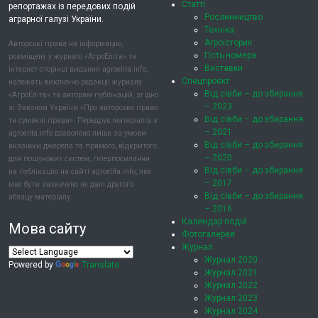
Статті
репортажах із передових подій
Рослинництво
аграрної галузі України.
Техніка
Агроісторик
Авторські права на інформацію,
Гість номера
розміщену у журналі «АгроЕліта» та
Виставки
інтернет-сторінці видання agroelita.info,
Спецпроєкт
належать виключно редакції журналу
Від сівби – до збирання
«АгроЕліта» та авторам публікацій, згідно
– 2023
зі Законом України «Про авторське право
Від сівби – до збирання
та суміжні права». Передрук матеріалів з
– 2021
agroelita.info дозволено лише за умови
Від сівби – до збирання
вказівки джерела та прямого, відкритого
– 2020
для пошукових систем, гіперпосилання
Від сівби – до збирання
на публікацію на сайті agroelita.info, яке
– 2017
має бути зазначено не далі другого
Від сівби – до збирання
абзацу матеріалу.
– 2016
Календар подій
Мова сайту
Фотогалерея
Журнал
Журнал 2020
Powered by
Translate
Журнал 2021
Журнал 2022
Журнал 2023
Журнал 2024