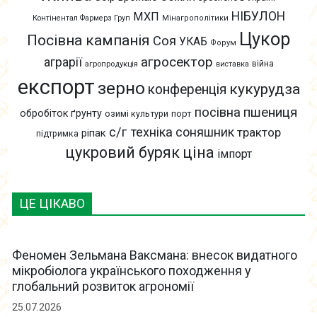
НІБУЛОН
МХП
Контінентал Фармерз Груп
Мінагрополітики
Цукор
Посівна кампанія
Соя
УКАБ
Форум
агросектор
аграрії
війна
агропродукція
виставка
експорт
зерно
кукурудза
конференція
пшениця
посівна
обробіток ґрунту
озимі культури
порт
с/г техніка
соняшник
трактор
ріпак
підтримка
цукровий буряк
ціна
імпорт
ЦЕ ЦІКАВО
Феномен Зельмана Ваксмана: внесок видатного
мікробіолога українського походження у
глобальний розвиток агрономії
25.07.2026