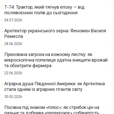
Т-74: Трактор, який тягнув епоху — від
післявоєнних полів до сьогодення
04.07.2026
Архітектор українського зерна: Феномен Василя
Ремесла
28.06.2026
Прихована загроза на кожному листку: як
мікроскопічна попелиця здатна знищити врожай
та обхитрити фермера
22.06.2026
Аграрна душа Південної Америки: як Аргентина
стала одним із аграрних гігантів світу
30.05.2026
Посівна під знаком «плюс»: як стрибок цін на
пальне та добрива «перекроює» собівартість