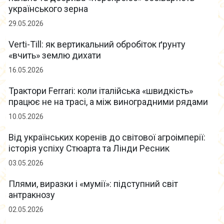
українського зерна
29.05.2026
Verti-Till: як вертикальний обробіток ґрунту
«вчить» землю дихати
16.05.2026
Трактори Ferrari: коли італійська «швидкість»
працює не на трасі, а між виноградними рядами
10.05.2026
Від українських коренів до світової агроімперії:
історія успіху Стюарта та Лінди Ресник
03.05.2026
Плями, виразки і «мумії»: підступний світ
антракнозу
02.05.2026