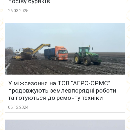
посіву буряків
26.03.2025
У міжсезоння на ТОВ “АГРО-ОРМС”
продовжують землевпорядні роботи
та готуються до ремонту техніки
06.12.2024