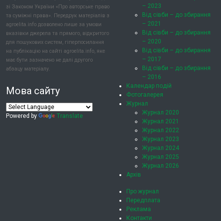
– 2023
зі Законом України «Про авторське право
Від сівби – до збирання
та суміжні права». Передрук матеріалів з
– 2021
agroelita.info дозволено лише за умови
Від сівби – до збирання
вказівки джерела та прямого, відкритого
– 2020
для пошукових систем, гіперпосилання
Від сівби – до збирання
на публікацію на сайті agroelita.info, яке
– 2017
має бути зазначено не далі другого
Від сівби – до збирання
абзацу матеріалу.
– 2016
Календар подій
Мова сайту
Фотогалерея
Журнал
Журнал 2020
Powered by
Translate
Журнал 2021
Журнал 2022
Журнал 2023
Журнал 2024
Журнал 2025
Журнал 2026
Архів
Про журнал
Передплата
Реклама
Контакти