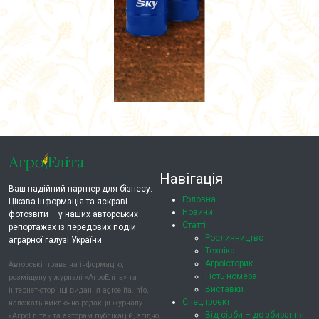
Навігація
Ваш надійний партнер для бізнесу.
Головна
Цікава інформація та яскраві
Новини
фотозвіти – у наших авторських
Статті
репортажах із передових подій
Рослинництво
аграрної галузі України.
Техніка
Агроісторик
Авторські права на інформацію,
Гість номера
розміщену у журналі «АгроЕліта» та
Виставки
інтернет-сторінці видання agroelita.info,
Спецпроєкт
належать виключно редакції журналу
Від сівби – до збирання
«АгроЕліта» та авторам публікацій, згідно