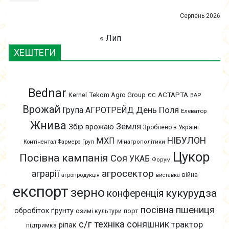
Серпень 2026
« Лип
ХЕШТЕГИ
Bednar
АСТАРТА
Kernel
Tekom Agro Group
ЄС
ВАР
Врожай
День Поля
Група АГРОТРЕЙД
Елеватор
Жнива
Земля
Збір врожаю
Зроблено в Україні
НІБУЛОН
МХП
Контінентал Фармерз Груп
Мінагрополітики
Цукор
Посівна кампанія
Соя
УКАБ
Форум
агросектор
аграрії
війна
агропродукція
виставка
експорт
зерно
кукурудза
конференція
пшениця
посівна
обробіток ґрунту
озимі культури
порт
с/г техніка
соняшник
трактор
ріпак
підтримка