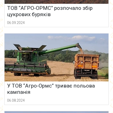
ТОВ “АГРО-ОРМС” розпочало збір
цукрових буряків
06.09.2024
У ТОВ “Агро-Ормс” триває польова
кампанія
06.08.2024