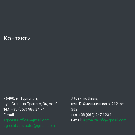
Контакти
46400, м. Тернопіль,
79037, м. Львів,
вул. Степана Будного, 36, оф. 9
вул. Б. Хмельницького, 212, оф.
тел. +38 (067) 986 24 74
302
E-mail:
тел. +38 (063) 947 1234
agroelita.office@gmail.com
E-mail:
agroelita.info@gmail.com
agroelita.redactor@gmail.com