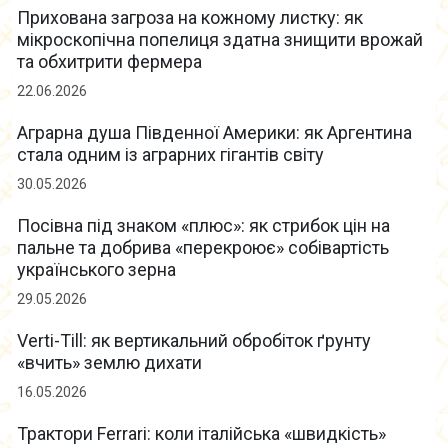
Прихована загроза на кожному листку: як
мікроскопічна попелиця здатна знищити врожай
та обхитрити фермера
22.06.2026
Аграрна душа Південної Америки: як Аргентина
стала одним із аграрних гігантів світу
30.05.2026
Посівна під знаком «плюс»: як стрибок цін на
пальне та добрива «перекроює» собівартість
українського зерна
29.05.2026
Verti-Till: як вертикальний обробіток ґрунту
«вчить» землю дихати
16.05.2026
Трактори Ferrari: коли італійська «швидкість»